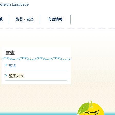
Foreign Language
業
防災・安全
市政情報
監査
監査
監査結果