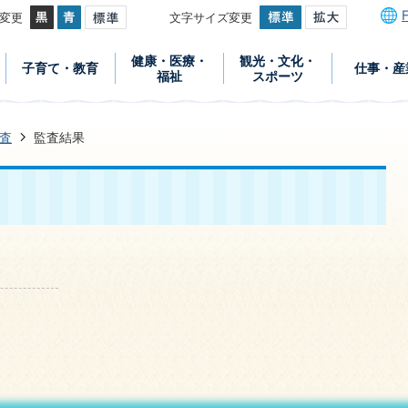
変更
文字サイズ変更
健康・医療・
観光・文化・
子育て・教育
仕事・産
福祉
スポーツ
査
監査結果