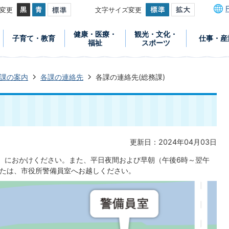
変更
文字サイズ変更
健康・医療・
観光・文化・
子育て・教育
仕事・産
福祉
スポーツ
課の案内
各課の連絡先
各課の連絡先(総務課)
更新日：2024年04月03日
211）におかけください。また、平日夜間および早朝（午後6時～翌午
かたは、市役所警備員室へお越しください。