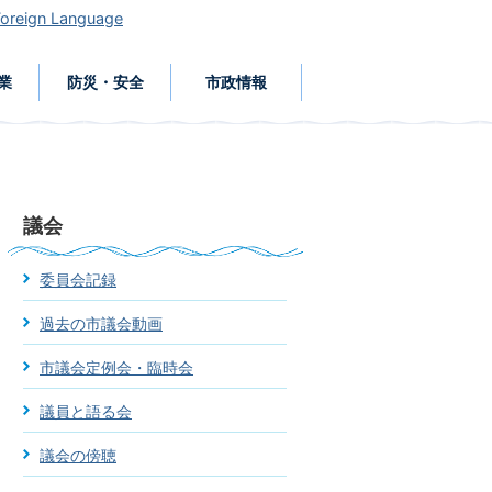
Foreign Language
業
防災・安全
市政情報
議会
委員会記録
過去の市議会動画
市議会定例会・臨時会
議員と語る会
議会の傍聴