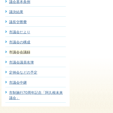
議会基本条例
議決結果
議長交際費
市議会だより
市議会の構成
市議会会議録
市議会議員名簿
定例会などの予定
市議会中継
市制施行70周年記念「阿久根未来
議会」