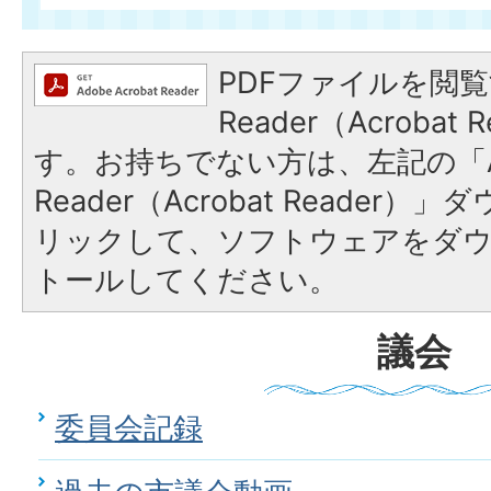
PDFファイルを閲覧
Reader（Acroba
す。お持ちでない方は、左記の「A
Reader（Acrobat Reade
リックして、ソフトウェアをダ
トールしてください。
議会
委員会記録