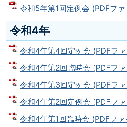
令和5年第1回定例会 (PDFファイル
令和4年
令和4年第4回定例会 (PDFファイル
令和4年第2回臨時会 (PDFファイル
令和4年第3回定例会 (PDFファイル
令和4年第2回定例会 (PDFファイル
令和4年第1回臨時会 (PDFファイル