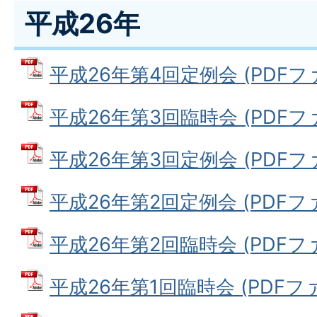
平成26年
平成26年第4回定例会 (PDFファイ
平成26年第3回臨時会 (PDFファイ
平成26年第3回定例会 (PDFファイ
平成26年第2回定例会 (PDFファイ
平成26年第2回臨時会 (PDFファイ
平成26年第1回臨時会 (PDFファイ