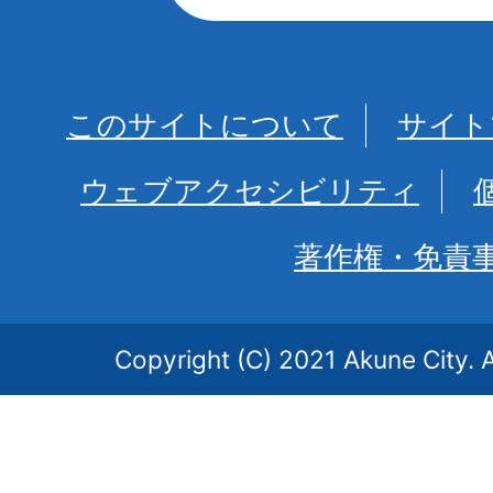
このサイトについて
サイト
ウェブアクセシビリティ
著作権・免責
Copyright (C) 2021 Akune City. A