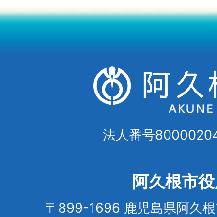
法人番号80000204
阿久根市役
〒899-1696 鹿児島県阿久