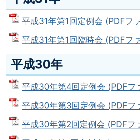
平成31年第1回定例会 (PDFファイル
平成31年第1回臨時会 (PDFファイ
平成30年
平成30年第4回定例会 (PDFファイ
平成30年第3回定例会 (PDFファイ
平成30年第2回定例会 (PDFファイ