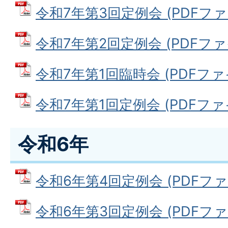
令和7年第3回定例会 (PDFファイル
令和7年第2回定例会 (PDFファイル
令和7年第1回臨時会 (PDFファイル
令和7年第1回定例会 (PDFファイル
令和6年
令和6年第4回定例会 (PDFファイル
令和6年第3回定例会 (PDFファイル