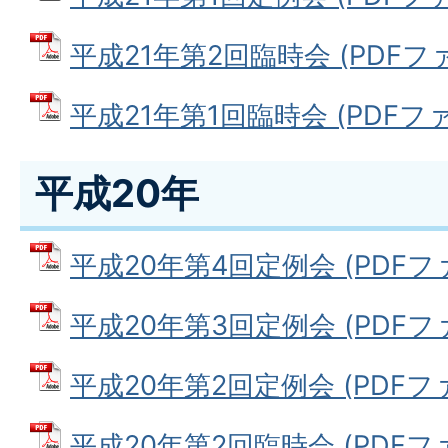
平成21年第2回臨時会 (PDFファイ
平成21年第1回臨時会 (PDFファイ
平成20年
平成20年第4回定例会 (PDFファイ
平成20年第3回定例会 (PDFファイ
平成20年第2回定例会 (PDFファイ
平成20年第2回臨時会 (PDFファイ