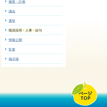
施策・計画
議会
選挙
職員採用・人事・給与
情報公開
監査
掲示場