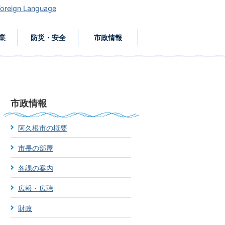
Foreign Language
業
防災・安全
市政情報
市政情報
阿久根市の概要
市長の部屋
各課の案内
広報・広聴
財政