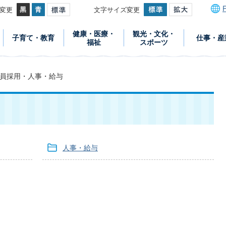
変更
文字サイズ変更
健康・医療・
観光・文化・
子育て・教育
仕事・産
福祉
スポーツ
員採用・人事・給与
人事・給与