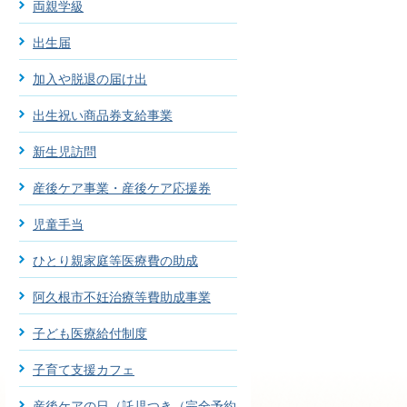
両親学級
出生届
加入や脱退の届け出
出生祝い商品券支給事業
新生児訪問
産後ケア事業・産後ケア応援券
児童手当
ひとり親家庭等医療費の助成
阿久根市不妊治療等費助成事業
子ども医療給付制度
子育て支援カフェ
産後ケアの日（託児つき（完全予約