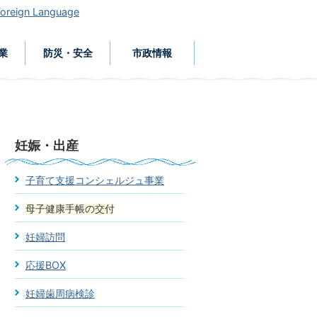
Foreign Language
業
防災・安全
市政情報
妊娠・出産
子育て支援コンシェルジュ事業
母子健康手帳の交付
妊婦訪問
応援BOX
妊婦歯周病検診