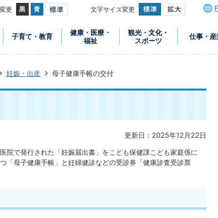
変更
文字サイズ変更
健康・医療・
観光・文化・
子育て・教育
仕事・産
福祉
スポーツ
妊娠・出産
母子健康手帳の交付
更新日：2025年12月22日
医院で発行された「妊娠届出書」をこども保健課こども家庭係に
つ「母子健康手帳」と妊婦健診などの受診券「健康診査受診票