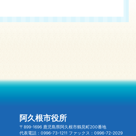
阿久根市役所
〒899-1696 鹿児島県阿久根市鶴見町200番地
代表電話：0996-73-1211 ファックス：0996-72-2029