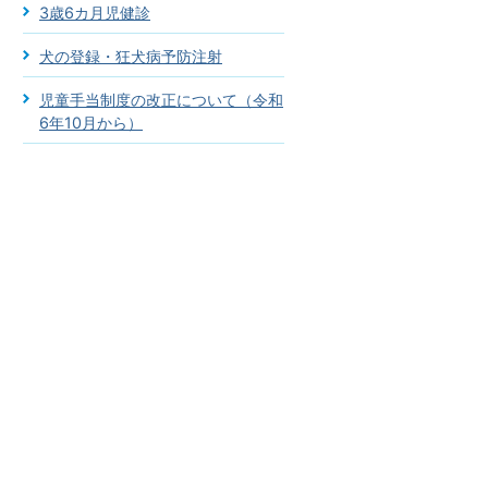
3歳6カ月児健診
犬の登録・狂犬病予防注射
児童手当制度の改正について（令和
6年10月から）