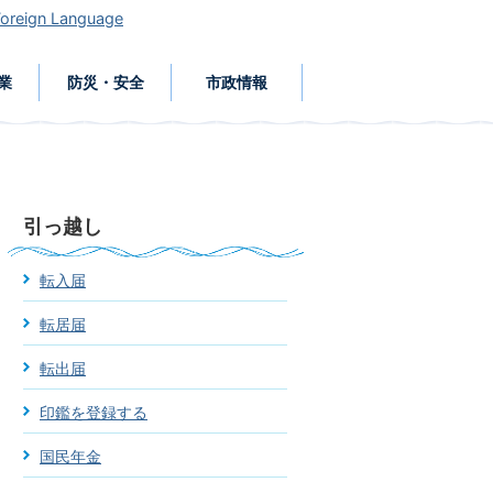
Foreign Language
業
防災・安全
市政情報
引っ越し
転入届
転居届
転出届
印鑑を登録する
国民年金