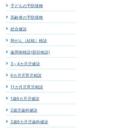
子どもの予防接種
高齢者の予防接種
総合健診
肺がん（結核）検診
歯周病検診(節目検診)
3～4カ月児健診
6カ月児育児相談
11カ月児育児相談
1歳6カ月児健診
2歳児歯科健診
2歳6カ月児歯科健診