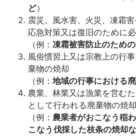
ど
）
震災、風水害、火災、凍霜害
応急対策又は復旧のために必
（例：
凍霜被害防止のための
風俗慣習上又は宗教上の行事
棄物の焼却
（例：
地域の行事における
農業、林業又は漁業を営む
として行われる廃棄物の焼
（例：
農業者がおこなう稲わ
こなう伐採した枝条の焼却