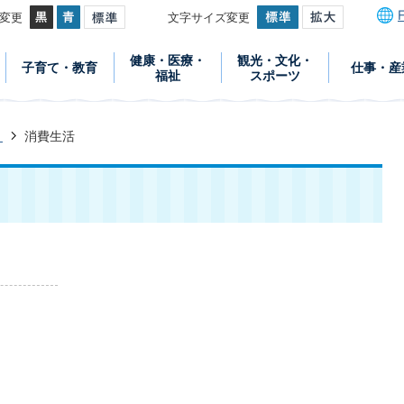
変更
文字サイズ変更
健康・医療・
観光・文化・
子育て・教育
仕事・産
福祉
スポーツ
き
消費生活