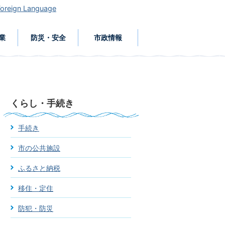
Foreign Language
業
防災・安全
市政情報
くらし・手続き
手続き
市の公共施設
ふるさと納税
移住・定住
防犯・防災