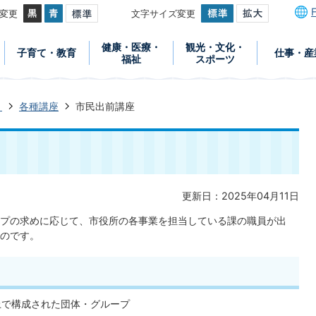
変更
文字サイズ変更
健康・医療・
観光・文化・
子育て・教育
仕事・産
福祉
スポーツ
き
各種講座
市民出前講座
更新日：2025年04月11日
プの求めに応じて、市役所の各事業を担当している課の職員が出
のです。
上で構成された団体・グループ