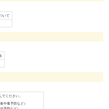
ついて
法
んでください。
、食中毒予防など）
ンザ予防など）