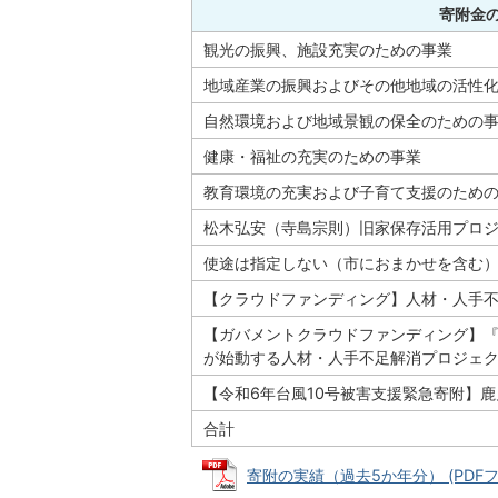
寄附金
観光の振興、施設充実のための事業
地域産業の振興およびその他地域の活性
自然環境および地域景観の保全のための
健康・福祉の充実のための事業
教育環境の充実および子育て支援のため
松木弘安（寺島宗則）旧家保存活用プロ
使途は指定しない（市におまかせを含む
【クラウドファンディング】人材・人手
【ガバメントクラウドファンディング】『
が始動する人材・人手不足解消プロジェ
【令和6年台風10号被害支援緊急寄附】
合計
寄附の実績（過去5か年分） (PDFファイ