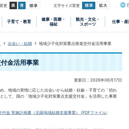
変更
文字サイズ変更
健康・医療・
観光・文化・
子育て・教育
仕事・産
福祉
スポーツ
き
出会い・結婚
地域少子化対策重点推進交付金活用事業
交付金活用事業
更新日：2026年06月17日
め、地域の実情に応じた出会いから結婚・妊娠・子育ての「切れ
として、国の「地域少子化対策重点支援交付金」を活用した事業
付金 実施計画書（北薩地域結婚支援事業） (PDFファイル: