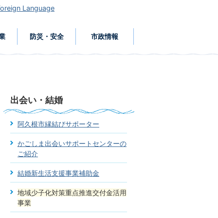
Foreign Language
業
防災・安全
市政情報
出会い・結婚
阿久根市縁結びサポーター
かごしま出会いサポートセンターの
ご紹介
結婚新生活支援事業補助金
地域少子化対策重点推進交付金活用
事業