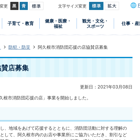
変更
文字サイズ変更
健康・医療・
観光・文化・
子育て・教育
仕事・産
福祉
スポーツ
き
防犯・防災
阿久根市消防団応援の店協賛店募集
協賛店募集
更新日：2021年03月08日
阿久根市消防団応援の店」事業を開始しました。
し、地域をあげて応援するとともに、消防団活動に対する理解の
として、阿久根市内のお店や事業所にご協力いただき、割引など