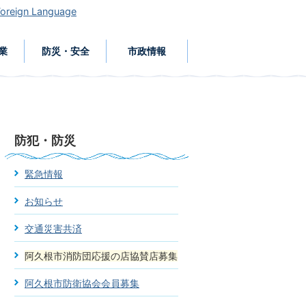
Foreign Language
業
防災・安全
市政情報
防犯・防災
緊急情報
お知らせ
交通災害共済
阿久根市消防団応援の店協賛店募集
阿久根市防衛協会会員募集