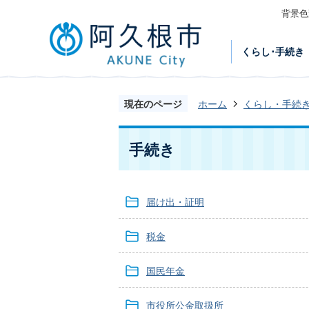
背景色
くらし･手続き
現在のページ
ホーム
くらし・手続
手続き
届け出・証明
税金
国民年金
市役所公金取扱所