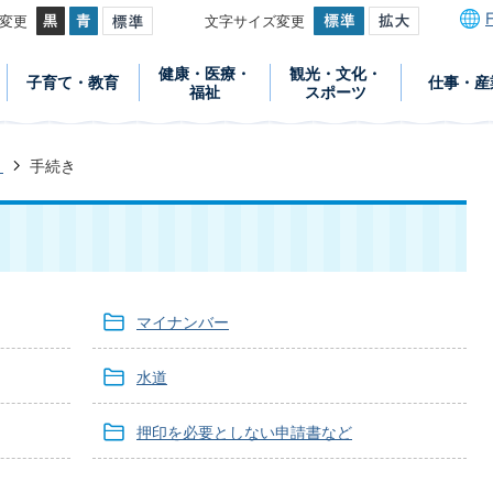
変更
文字サイズ変更
健康・医療・
観光・文化・
子育て・教育
仕事・産
福祉
スポーツ
き
手続き
マイナンバー
水道
押印を必要としない申請書など