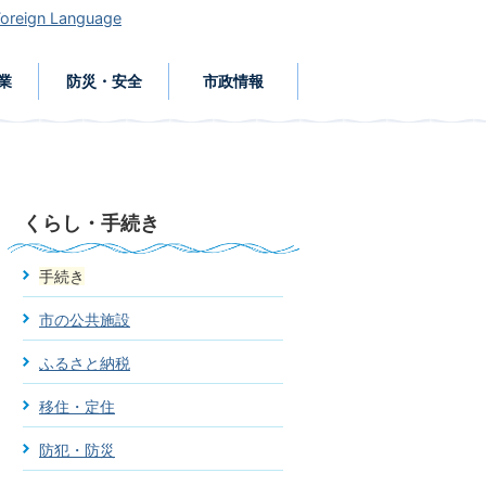
Foreign Language
業
防災・安全
市政情報
くらし・手続き
手続き
市の公共施設
ふるさと納税
移住・定住
防犯・防災