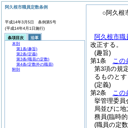
阿久根市職員定数条例
○阿久根
平成14年3月5日 条例第5号
(平成14年4月1日施行)
阿久根市職員
条項目次
沿革
改正する。
本則
第1条
(趣旨)
(趣旨)
第2条
(定義)
第3条
(職員の定数)
第1条
この
第4条
(定数外の職員)
第3項の規
附則
るものとす
(定義)
第2条
この
挙管理委員
局並びに地
務員
(臨時
(職員の定数