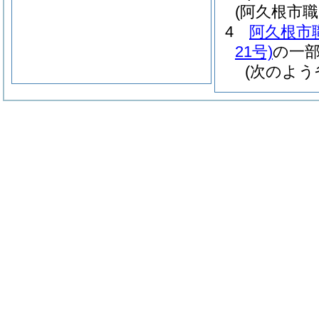
(阿久根市
4
阿久根市
21号)
の一
(次のよう