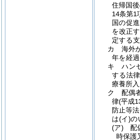
住帰国後
14条第
国の促進
を改正す
定する支
カ
海外
年を経
キ
ハン
する法律
療養所入
ク
配偶
律
(平成
防止等法
は
(イ)
の
(ア)
配
時保護