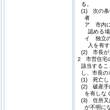
る。
(1)
次の条
者
ア
市内
認める場
イ
独立
入を有
(2)
市長が
2
市営住宅
該当するこ
し、市長の
(1)
死亡し
(2)
破産手
を有しな
(3)
住所又
が不明に