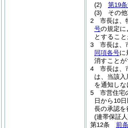
(2)
第19
(3)
その他
2
市長は、
号
の規定に
とすること
3
市長は、
同項各号
に
消すことが
4
市長は、
は、当該入
を通知しな
5
市営住宅
日から10
長の承認を
(連帯保証人
第12条
前条