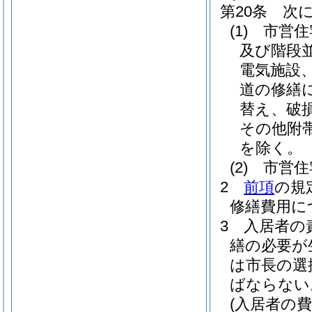
第20条
次
(1)
市営住
及び階段
電気施設
道の修繕
替え、破
その他附
を除く。
(2)
市営住
2
前項
の規
修繕費用に
3
入居者の
繕の必要が
は市長の選
ばならない
(入居者の費