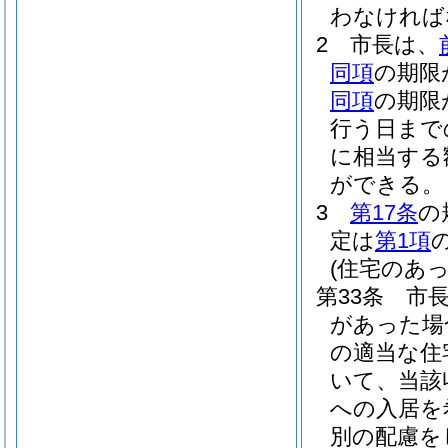
わなければ
2
市長は、
同項
の期限
同項
の期限
行う日まで
に相当する
ができる。
3
第17条
の
定は
第1項
(住宅のあっ
第33条
市
があった場
の適当な住
いて、当該
への入居を
別の配慮を