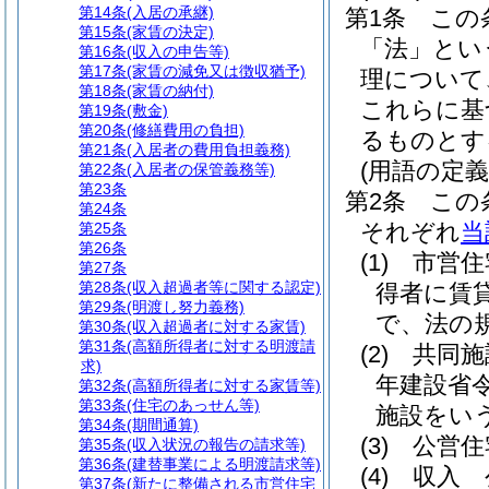
第14条
(入居の承継)
第1条
この
第15条
(家賃の決定)
「法」とい
第16条
(収入の申告等)
第17条
(家賃の減免又は徴収猶予)
理について
第18条
(家賃の納付)
これらに基
第19条
(敷金)
第20条
(修繕費用の負担)
るものとす
第21条
(入居者の費用負担義務)
(用語の定義
第22条
(入居者の保管義務等)
第23条
第2条
この
第24条
それぞれ
当
第25条
第26条
(1)
市営住
第27条
第28条
(収入超過者等に関する認定)
得者に賃
第29条
(明渡し努力義務)
で、法の
第30条
(収入超過者に対する家賃)
第31条
(高額所得者に対する明渡請
(2)
共同施
求)
年建設省令
第32条
(高額所得者に対する家賃等)
第33条
(住宅のあっせん等)
施設をい
第34条
(期間通算)
(3)
公営住
第35条
(収入状況の報告の請求等)
第36条
(建替事業による明渡請求等)
(4)
収入 
第37条
(新たに整備される市営住宅