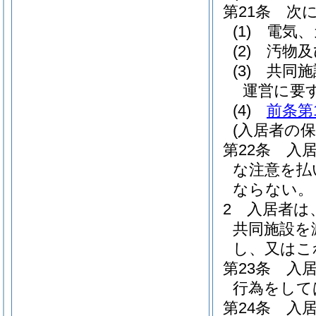
第21条
次
(1)
電気、
(2)
汚物及
(3)
共同施
運営に要
(4)
前条第
(入居者の保
第22条
入
な注意を払
ならない。
2
入居者は
共同施設を
し、又はこ
第23条
入
行為をして
第24条
入