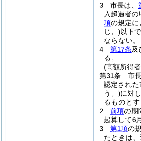
3
市長は、
入超過者の
項
の規定に
じ。)
以下で
ならない。
4
第17条
及
る。
(高額所得
第31条
市
認定された
う。)
に対
るものとす
2
前項
の期
起算して6
3
第1項
の
たときは、