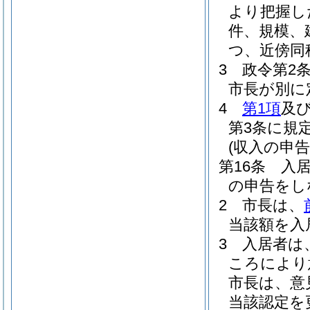
より把握し
件、規模、
つ、近傍同
3
政令第2
市長が別に
4
第1項
及
第3条に規
(収入の申告
第16条
入
の申告をし
2
市長は、
当該額を入
3
入居者は
ころにより
市長は、意
当該認定を