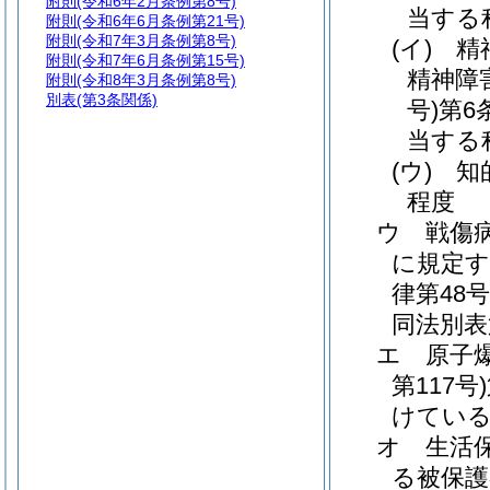
附則
(令和6年2月条例第8号)
当する
附則
(令和6年6月条例第21号)
附則
(令和7年3月条例第8号)
(イ)
精
附則
(令和7年6月条例第15号)
精神障
附則
(令和8年3月条例第8号)
別表
(第3条関係)
号)
第6
当する
(ウ)
知
程度
ウ
戦傷
に規定す
律第48号
同法別表
エ
原子
第117号)
けてい
オ
生活
る被保護