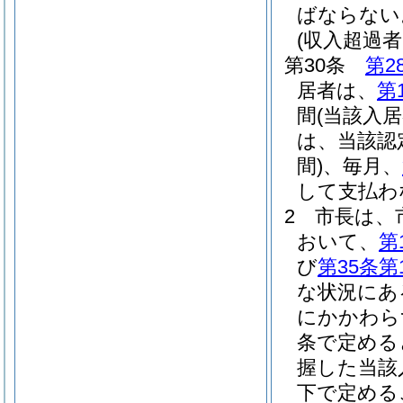
ばならない
(収入超過
第30条
第2
居者は、
第
間
(当該入
は、当該認
間)
、毎月、
して支払わ
2
市長は、
おいて、
第
び
第35条第
な状況にあ
にかかわら
条で定める
握した当該
下で定める