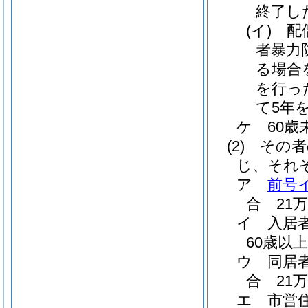
終了し
(イ)
配
者暴力
る場合
を行っ
て5年
ケ
60
(2)
その者
じ、それ
ア
前号
合 21万
イ
入居
60歳以
ウ
同居
合 21万
エ
市営