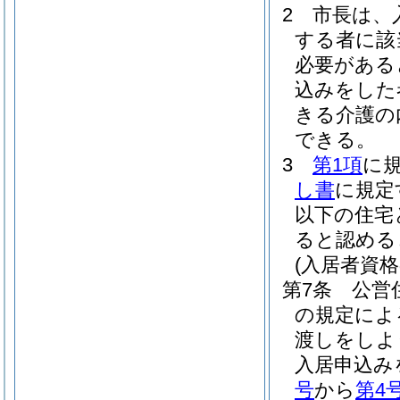
2
市長は、
する者に該
必要がある
込みをした
きる介護の
できる。
3
第1項
に
し書
に規定
以下の住宅
ると認める
(入居者資格
第7条
公営
の規定によ
渡しをしよ
入居申込み
号
から
第4