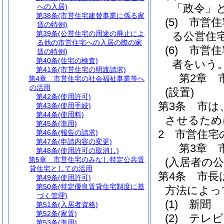
「政令」と
への入居)
第38条
(市営住宅建替事業に係る家
(5)
市営住
賃の特例)
第39条
(公営住宅の用途の廃止によ
る公営住
る他の市営住宅への入居の際の家
(6)
市営住
賃の特例)
第40条
(住宅の検査)
者をいう
第41条
(市営住宅の明渡請求)
第2章
第4章
市営住宅の社会福祉事業等へ
の活用
(設置)
第42条
(使用許可)
第3条
市は
第43条
(使用手続)
第44条
(使用料)
させるため
第45条
(準用)
2
市営住宅
第46条
(報告の請求)
第47条
(申請内容の変更)
第3章
第48条
(使用許可の取消し)
第5章
市営住宅のみなし特定公共賃
(入居者の公
貸住宅としての活用
第4条
市長
第49条
(使用許可)
第50条
(特定優良賃貸住宅制度に基
方法によっ
づく管理)
(1)
新聞
第51条
(入居者資格)
第52条
(家賃)
(2)
テレビ
第53条
(準用)