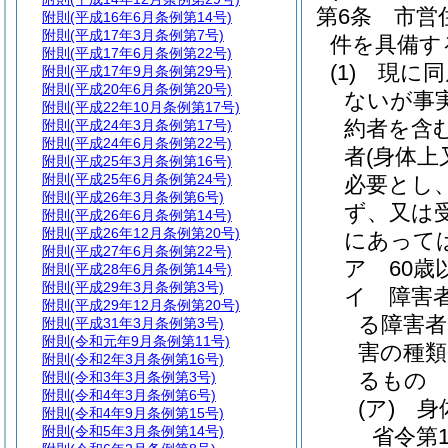
第6条
市営
附則
(平成16年6月条例第14号)
附則
(平成17年3月条例第7号)
件を具備す
附則
(平成17年6月条例第22号)
(1)
現に同
附則
(平成17年9月条例第29号)
附則
(平成20年6月条例第20号)
ないが事
附則
(平成22年10月条例第17号)
約者を含
附則
(平成24年3月条例第17号)
附則
(平成24年6月条例第22号)
者
(身体
附則
(平成25年3月条例第16号)
附則
(平成25年6月条例第24号)
必要とし
附則
(平成26年3月条例第6号)
ず、又は
附則
(平成26年6月条例第14号)
附則
(平成26年12月条例第20号)
にあって
附則
(平成27年6月条例第22号)
ア
60歳
附則
(平成28年6月条例第14号)
附則
(平成29年3月条例第3号)
イ
障害
附則
(平成29年12月条例第20号)
る障害者
附則
(平成31年3月条例第3号)
附則
(令和元年9月条例第11号)
害の種
附則
(令和2年3月条例第16号)
るもの
附則
(令和3年3月条例第3号)
附則
(令和4年3月条例第6号)
(ア)
身
附則
(令和4年9月条例第15号)
附則
(令和5年3月条例第14号)
省令第1