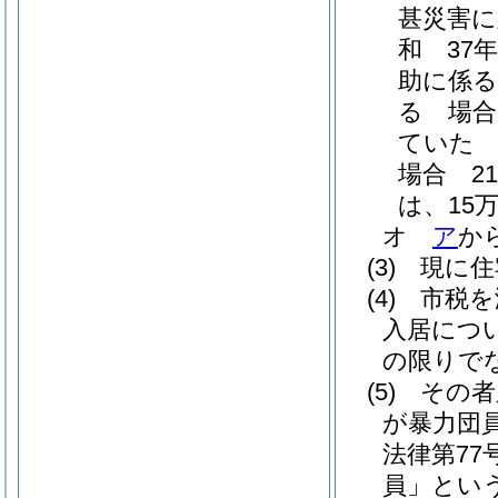
甚災害に
和 37年
助に係る
る 場合
ていた
場合 21
は、15万8
オ
ア
か
(3)
現に住
(4)
市税を
入居につ
の限りで
(5)
その者
が暴力団
法律第77号
員」という