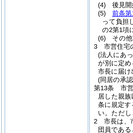
(4)
後見開
(5)
前条第
って負担
の2第1項
(6)
その他
3
市営住宅
(法人にあ
が別に定め
市長に届け
(同居の承認
第13条
市
居した親族
条に規定す
い。
ただし
2
市長は、
団員である