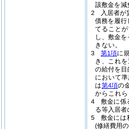
該敷金を減
2
入居者が
債務を履行
てることが
し、敷金を
きない。
3
第1項
に
き、これを
の給付を目
において準
は
第4項
の
からこれら
4
敷金に係
る等入居者
5
敷金には
(修繕費用の