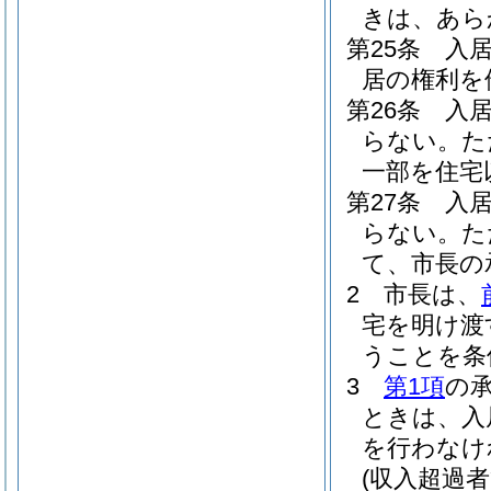
きは、あら
第25条
入
居の権利を
第26条
入
らない。
た
一部を住宅
第27条
入
らない。
た
て、市長の
2
市長は、
宅を明け渡
うことを条
3
第1項
の
ときは、入
を行わなけ
(収入超過