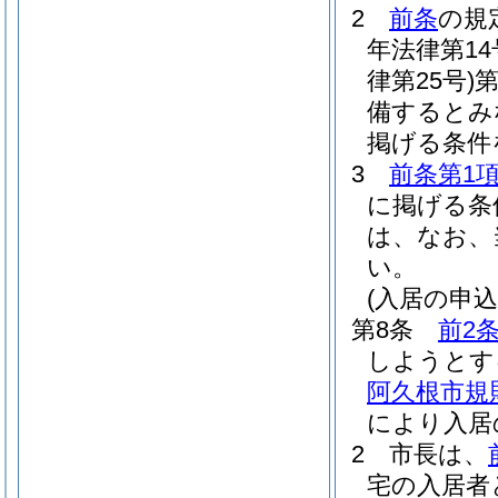
2
前条
の規
年法律第14
律第25号)
第
備するとみ
掲げる条件
3
前条第1
に掲げる条
は、なお、
い。
(入居の申
第8条
前2
しようとす
阿久根市規
により入居
2
市長は、
宅の入居者