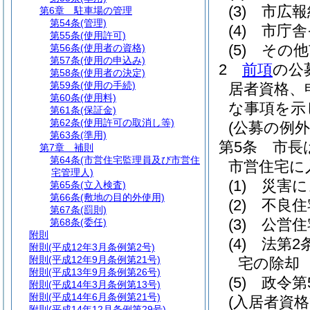
(3)
市広報
第6章
駐車場の管理
第54条
(管理)
(4)
市庁舎
第55条
(使用許可)
(5)
その他
第56条
(使用者の資格)
第57条
(使用の申込み)
2
前項
の公
第58条
(使用者の決定)
第59条
(使用の手続)
居者資格、
第60条
(使用料)
な事項を示
第61条
(保証金)
第62条
(使用許可の取消し等)
(公募の例外
第63条
(準用)
第5条
市長
第7章
補則
第64条
(市営住宅監理員及び市営住
市営住宅に
宅管理人)
(1)
災害に
第65条
(立入検査)
第66条
(敷地の目的外使用)
(2)
不良住
第67条
(罰則)
(3)
公営住
第68条
(委任)
附則
(4)
法第2
附則
(平成12年3月条例第2号)
附則
(平成12年9月条例第21号)
宅の除却
附則
(平成13年9月条例第26号)
(5)
政令第
附則
(平成14年3月条例第13号)
附則
(平成14年6月条例第21号)
(入居者資格
附則
(平成14年12月条例第29号)