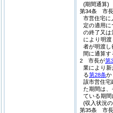
(期間通算)
第34条
市
市営住宅に
定の適用に
の終了又は
により明渡
者が明渡し
間に通算す
2
市長が
第
業により新
る
第28条
か
該市営住宅
た期間は、
ている期間
(収入状況
第35条
市