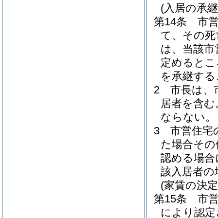
(入居の承継
第14条
市
て、その死
は、当該市
定めるとこ
を承継する
2
市長は、
居者を含む
ならない。
3
市営住宅
た場合その
認める場合
該入居者の
(家賃の決定
第15条
市
により認定