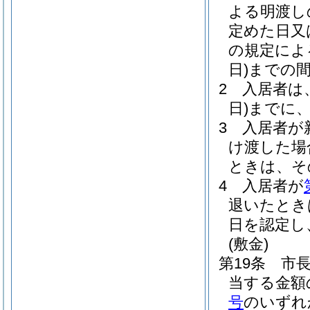
よる明渡し
定めた日又
の規定によ
日)
までの
2
入居者は
日)
までに
3
入居者が
け渡した場
ときは、そ
4
入居者が
退いたとき
日を認定し
(敷金)
第19条
市
当する金額
号
のいずれ