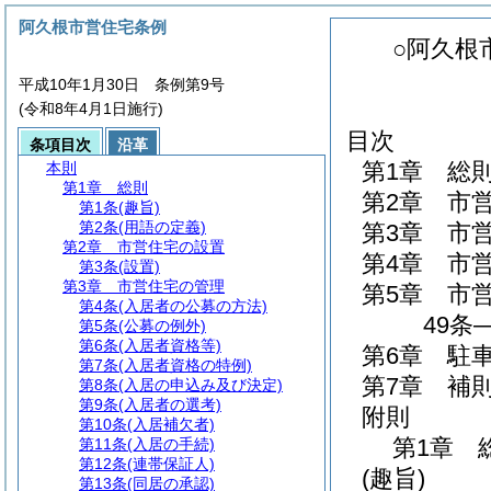
阿久根市営住宅条例
○阿久根
平成10年1月30日 条例第9号
(令和8年4月1日施行)
目次
条項目次
沿革
第1章
総
本則
第1章
総則
第2章
市
第1条
(趣旨)
第2条
(用語の定義)
第3章
市
第2章
市営住宅の設置
第4章
市
第3条
(設置)
第3章
市営住宅の管理
第5章
市
第4条
(入居者の公募の方法)
49条
第5条
(公募の例外)
第6条
(入居者資格等)
第6章
駐
第7条
(入居者資格の特例)
第7章
補
第8条
(入居の申込み及び決定)
第9条
(入居者の選考)
附則
第10条
(入居補欠者)
第1章
第11条
(入居の手続)
第12条
(連帯保証人)
(趣旨)
第13条
(同居の承認)