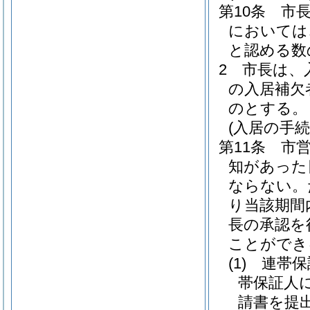
第10条
市
においては
と認める数
2
市長は、
の入居補欠
のとする。
(入居の手続
第11条
市
知があった
ならない。
り当該期間
長の承認を
ことができ
(1)
連帯保
帯保証人
請書を提