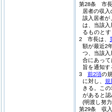
第28条
市
居者の収入
該入居者が
は、当該入
るものとす
2
市長は、
額が最近2
つ、当該入
合にあって
旨を通知す
3
前2項
の
に対し、
規
きる。
この
があると認
(明渡し努力
第29条
収