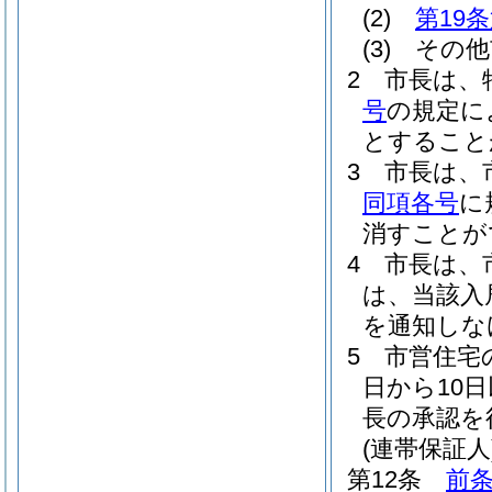
(2)
第19
(3)
その他
2
市長は、
号
の規定に
とすること
3
市長は、
同項各号
に
消すことが
4
市長は、
は、当該入
を通知しな
5
市営住宅
日から10
長の承認を
(連帯保証人
第12条
前条