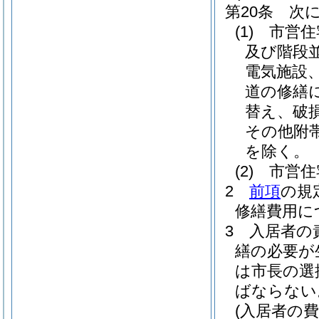
第20条
次
(1)
市営住
及び階段
電気施設
道の修繕
替え、破
その他附
を除く。
(2)
市営住
2
前項
の規
修繕費用に
3
入居者の
繕の必要が
は市長の選
ばならない
(入居者の費