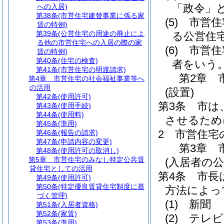
「政令」と
への入居)
第38条
(市営住宅建替事業に係る家
(5)
市営住
賃の特例)
第39条
(公営住宅の用途の廃止によ
る公営住
る他の市営住宅への入居の際の家
(6)
市営住
賃の特例)
第40条
(住宅の検査)
者をいう
第41条
(市営住宅の明渡請求)
第2章
第4章
市営住宅の社会福祉事業等へ
の活用
(設置)
第42条
(使用許可)
第3条
市は
第43条
(使用手続)
第44条
(使用料)
させるため
第45条
(準用)
2
市営住宅
第46条
(報告の請求)
第47条
(申請内容の変更)
第3章
第48条
(使用許可の取消し)
第5章
市営住宅のみなし特定公共賃
(入居者の公
貸住宅としての活用
第4条
市長
第49条
(使用許可)
第50条
(特定優良賃貸住宅制度に基
方法によっ
づく管理)
(1)
新聞
第51条
(入居者資格)
第52条
(家賃)
(2)
テレビ
第53条
(準用)