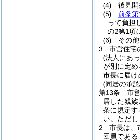
(4)
後見開
(5)
前条第
って負担
の2第1項
(6)
その他
3
市営住宅
(法人にあ
が別に定め
市長に届け
(同居の承認
第13条
市
居した親族
条に規定す
い。
ただし
2
市長は、
団員である