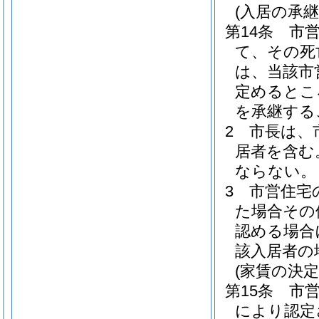
(入居の承継
第14条
市
て、その死
は、当該市
定めるとこ
を承継する
2
市長は、
居者を含む
ならない。
3
市営住宅
た場合その
認める場合
該入居者の
(家賃の決定
第15条
市
により認定