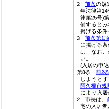
2
前条
の規
年法律第14
律第25号)
第
備するとみ
掲げる条件
3
前条第1
に掲げる条
は、なお、
い。
(入居の申
第8条
前2
しようとす
阿久根市規
により入居
2
市長は、
宅の入居者