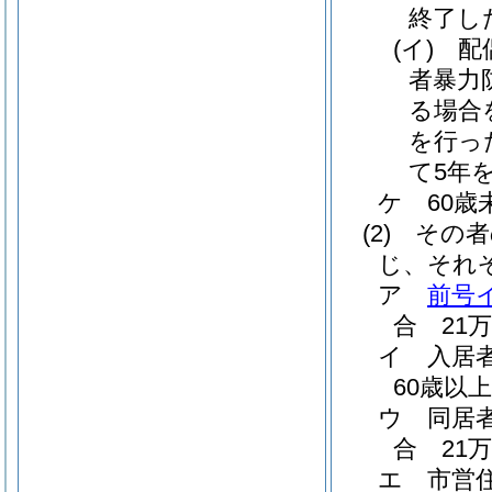
終了し
(イ)
配
者暴力
る場合
を行っ
て5年
ケ
60
(2)
その者
じ、それ
ア
前号
合 21万
イ
入居
60歳以
ウ
同居
合 21万
エ
市営