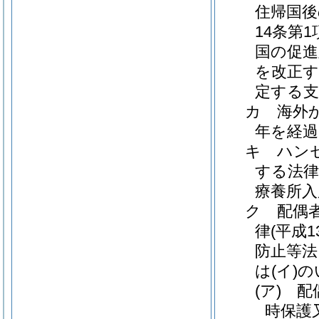
住帰国後
14条第
国の促進
を改正す
定する支
カ
海外
年を経
キ
ハン
する法律
療養所入
ク
配偶
律
(平成
防止等法
は
(イ)
の
(ア)
配
時保護