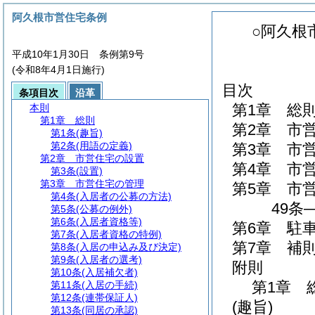
阿久根市営住宅条例
○阿久根
平成10年1月30日 条例第9号
(令和8年4月1日施行)
目次
条項目次
沿革
第1章
総
本則
第1章
総則
第2章
市
第1条
(趣旨)
第2条
(用語の定義)
第3章
市
第2章
市営住宅の設置
第4章
市
第3条
(設置)
第3章
市営住宅の管理
第5章
市
第4条
(入居者の公募の方法)
49条
第5条
(公募の例外)
第6条
(入居者資格等)
第6章
駐
第7条
(入居者資格の特例)
第7章
補
第8条
(入居の申込み及び決定)
第9条
(入居者の選考)
附則
第10条
(入居補欠者)
第1章
第11条
(入居の手続)
第12条
(連帯保証人)
(趣旨)
第13条
(同居の承認)