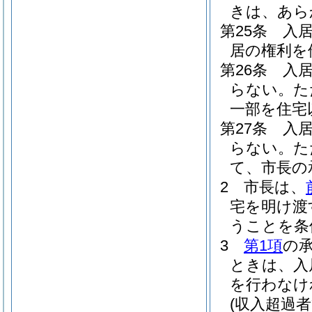
きは、あら
第25条
入
居の権利を
第26条
入
らない。
た
一部を住宅
第27条
入
らない。
た
て、市長の
2
市長は、
宅を明け渡
うことを条
3
第1項
の
ときは、入
を行わなけ
(収入超過