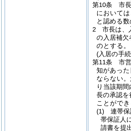
第10条
市
においては
と認める数
2
市長は、
の入居補欠
のとする。
(入居の手続
第11条
市
知があった
ならない。
り当該期間
長の承認を
ことができ
(1)
連帯保
帯保証人
請書を提