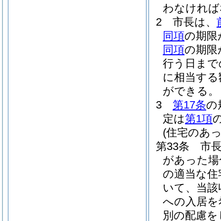
わなければ
2
市長は、
同項
の期限
同項
の期限
行う日まで
に相当する
ができる。
3
第17条
の
定は
第1項
(住宅のあっ
第33条
市
があった場
の適当な住
いて、当該
への入居を
別の配慮を