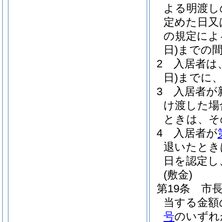
よる明渡し
定めた日又
の規定によ
日)
までの
2
入居者は
日)
までに
3
入居者が
け渡した場
ときは、そ
4
入居者が
退いたとき
日を認定し
(敷金)
第19条
市
当する金額
号
のいずれ