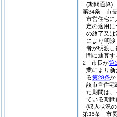
(期間通算)
第34条
市
市営住宅に
定の適用に
の終了又は
により明渡
者が明渡し
間に通算す
2
市長が
第
業により新
る
第28条
か
該市営住宅
た期間は、
ている期間
(収入状況
第35条
市