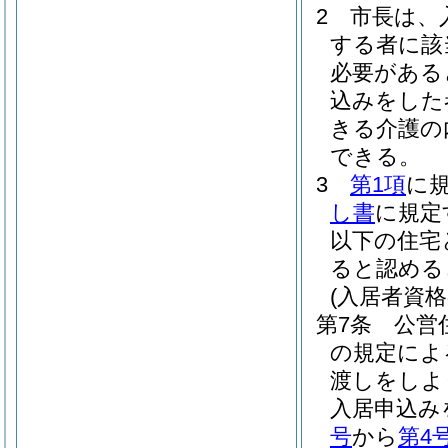
2
市長は、
する者に該
必要がある
込みをした
きる介護の
できる。
3
第1項
に
し書
に規定
以下の住宅
ると認める
(入居者資格
第7条
公営
の規定によ
渡しをしよ
入居申込み
号
から
第4