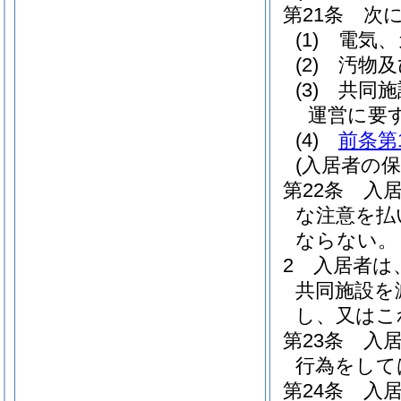
第21条
次
(1)
電気、
(2)
汚物及
(3)
共同施
運営に要
(4)
前条第
(入居者の保
第22条
入
な注意を払
ならない。
2
入居者は
共同施設を
し、又はこ
第23条
入
行為をして
第24条
入