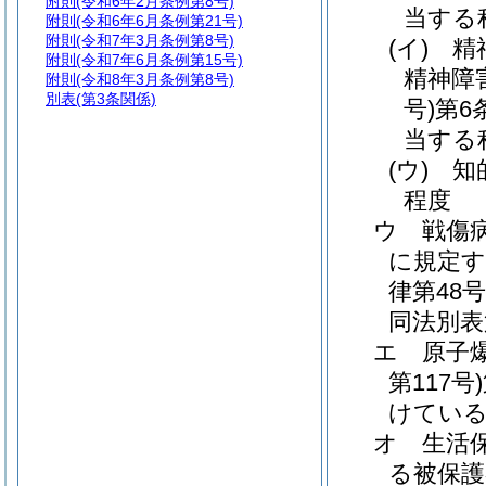
附則
(令和6年2月条例第8号)
当する
附則
(令和6年6月条例第21号)
附則
(令和7年3月条例第8号)
(イ)
精
附則
(令和7年6月条例第15号)
精神障
附則
(令和8年3月条例第8号)
別表
(第3条関係)
号)
第6
当する
(ウ)
知
程度
ウ
戦傷
に規定す
律第48号
同法別表
エ
原子
第117号)
けてい
オ
生活
る被保護