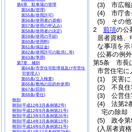
(3)
市広報
第6章
駐車場の管理
第54条
(管理)
(4)
市庁舎
第55条
(使用許可)
(5)
その他
第56条
(使用者の資格)
第57条
(使用の申込み)
2
前項
の公
第58条
(使用者の決定)
第59条
(使用の手続)
居者資格、
第60条
(使用料)
な事項を示
第61条
(保証金)
第62条
(使用許可の取消し等)
(公募の例外
第63条
(準用)
第5条
市長
第7章
補則
第64条
(市営住宅監理員及び市営住
市営住宅に
宅管理人)
(1)
災害に
第65条
(立入検査)
第66条
(敷地の目的外使用)
(2)
不良住
第67条
(罰則)
(3)
公営住
第68条
(委任)
附則
(4)
法第2
附則
(平成12年3月条例第2号)
附則
(平成12年9月条例第21号)
宅の除却
附則
(平成13年9月条例第26号)
(5)
政令第
附則
(平成14年3月条例第13号)
附則
(平成14年6月条例第21号)
(入居者資格
附則
(平成14年12月条例第29号)