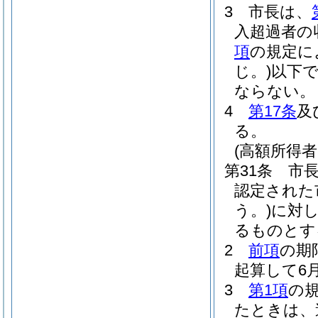
3
市長は、
入超過者の
項
の規定に
じ。)
以下で
ならない。
4
第17条
及
る。
(高額所得
第31条
市
認定された
う。)
に対
るものとす
2
前項
の期
起算して6
3
第1項
の
たときは、