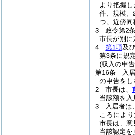
より把握し
件、規模、
つ、近傍同
3
政令第2
市長が別に
4
第1項
及
第3条に規
(収入の申告
第16条
入
の申告をし
2
市長は、
当該額を入
3
入居者は
ころにより
市長は、意
当該認定を