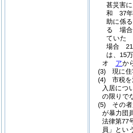
甚災害に
和 37年
助に係る
る 場合
ていた
場合 21
は、15万8
オ
ア
か
(3)
現に住
(4)
市税を
入居につ
の限りで
(5)
その者
が暴力団
法律第77号
員」という