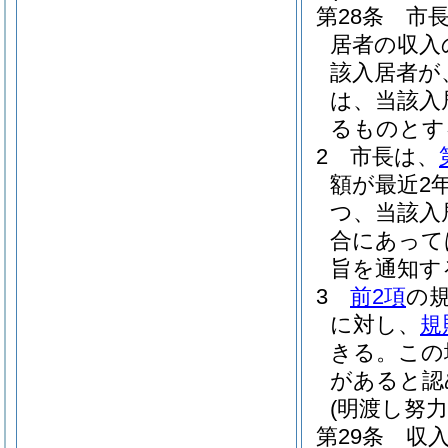
第28条
市
居者の収入
該入居者が
は、当該入
るものとす
2
市長は、
額が最近2
つ、当該入
合にあって
旨を通知す
3
前2項
の
に対し、
規
きる。
この
があると認
(明渡し努力
第29条
収