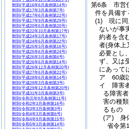
第6条
市営
附則
(平成16年6月条例第14号)
附則
(平成17年3月条例第7号)
件を具備す
附則
(平成17年6月条例第22号)
(1)
現に同
附則
(平成17年9月条例第29号)
附則
(平成20年6月条例第20号)
ないが事
附則
(平成22年10月条例第17号)
約者を含
附則
(平成24年3月条例第17号)
附則
(平成24年6月条例第22号)
者
(身体
附則
(平成25年3月条例第16号)
附則
(平成25年6月条例第24号)
必要とし
附則
(平成26年3月条例第6号)
ず、又は
附則
(平成26年6月条例第14号)
附則
(平成26年12月条例第20号)
にあって
附則
(平成27年6月条例第22号)
ア
60歳
附則
(平成28年6月条例第14号)
附則
(平成29年3月条例第3号)
イ
障害
附則
(平成29年12月条例第20号)
る障害者
附則
(平成31年3月条例第3号)
附則
(令和元年9月条例第11号)
害の種
附則
(令和2年3月条例第16号)
るもの
附則
(令和3年3月条例第3号)
附則
(令和4年3月条例第6号)
(ア)
身
附則
(令和4年9月条例第15号)
附則
(令和5年3月条例第14号)
省令第1