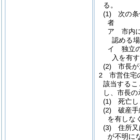
る。
(1)
次の条
者
ア
市内
認める場
イ
独立
入を有
(2)
市長が
2
市営住宅
該当するこ
し、市長の
(1)
死亡し
(2)
破産手
を有しな
(3)
住所又
が不明に