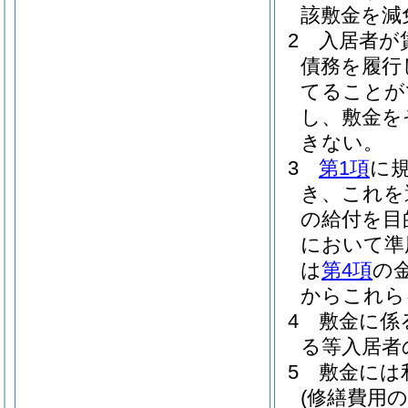
該敷金を減
2
入居者が
債務を履行
てることが
し、敷金を
きない。
3
第1項
に
き、これを
の給付を目
において準
は
第4項
の
からこれら
4
敷金に係
る等入居者
5
敷金には
(修繕費用の