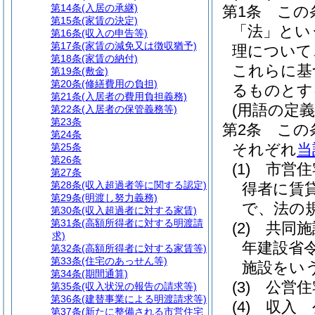
第14条
(入居の承継)
第1条
この
第15条
(家賃の決定)
「法」とい
第16条
(収入の申告等)
第17条
(家賃の減免又は徴収猶予)
理について
第18条
(家賃の納付)
これらに基
第19条
(敷金)
第20条
(修繕費用の負担)
るものとす
第21条
(入居者の費用負担義務)
(用語の定義
第22条
(入居者の保管義務等)
第23条
第2条
この
第24条
それぞれ
当
第25条
第26条
(1)
市営住
第27条
第28条
(収入超過者等に関する認定)
得者に賃
第29条
(明渡し努力義務)
で、法の
第30条
(収入超過者に対する家賃)
第31条
(高額所得者に対する明渡請
(2)
共同施
求)
年建設省令
第32条
(高額所得者に対する家賃等)
第33条
(住宅のあっせん等)
施設をい
第34条
(期間通算)
(3)
公営住
第35条
(収入状況の報告の請求等)
第36条
(建替事業による明渡請求等)
(4)
収入 
第37条
(新たに整備される市営住宅