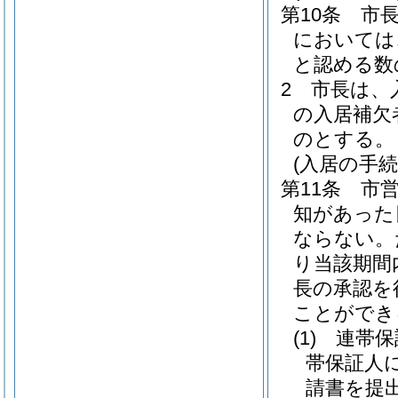
第10条
市
においては
と認める数
2
市長は、
の入居補欠
のとする。
(入居の手続
第11条
市
知があった
ならない。
り当該期間
長の承認を
ことができ
(1)
連帯保
帯保証人
請書を提