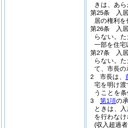
きは、あら
第25条
入
居の権利を
第26条
入
らない。
た
一部を住宅
第27条
入
らない。
た
て、市長の
2
市長は、
宅を明け渡
うことを条
3
第1項
の
ときは、入
を行わなけ
(収入超過