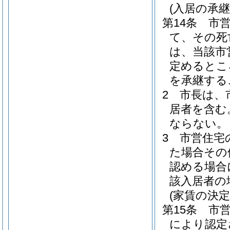
(入居の承継
第14条
市
て、その死
は、当該市
定めるとこ
を承継する
2
市長は、
居者を含む
ならない。
3
市営住宅
た場合その
認める場合
該入居者の
(家賃の決定
第15条
市
により認定