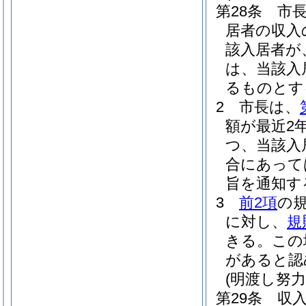
第28条
市
居者の収入
該入居者が
は、当該入
るものとす
2
市長は、
額が最近2
つ、当該入
合にあって
旨を通知す
3
前2項
の
に対し、
規
きる。
この
があると認
(明渡し努力
第29条
収