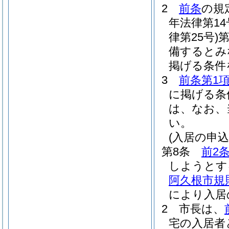
2
前条
の規
年法律第14
律第25号)
第
備するとみ
掲げる条件
3
前条第1
に掲げる条
は、なお、
い。
(入居の申
第8条
前2
しようとす
阿久根市規
により入居
2
市長は、
宅の入居者