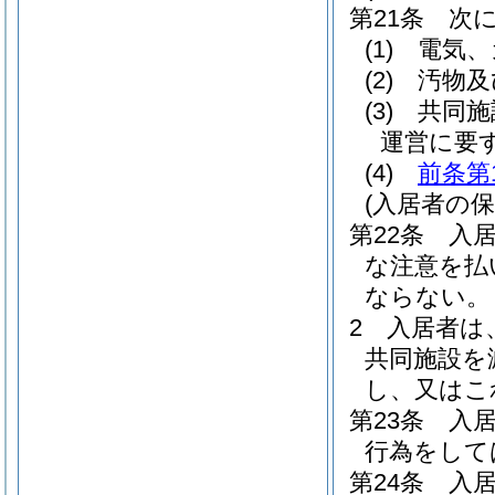
第21条
次
(1)
電気、
(2)
汚物及
(3)
共同施
運営に要
(4)
前条第
(入居者の保
第22条
入
な注意を払
ならない。
2
入居者は
共同施設を
し、又はこ
第23条
入
行為をして
第24条
入