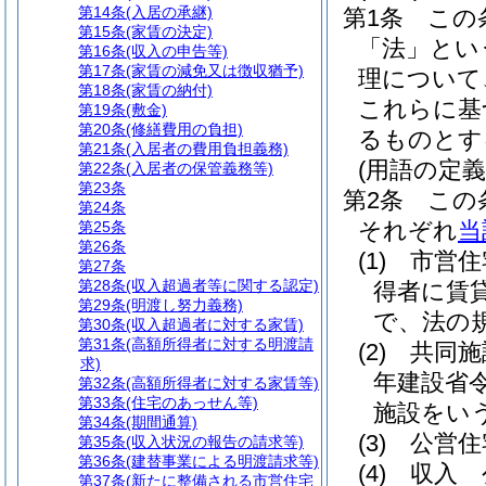
第14条
(入居の承継)
第1条
この
第15条
(家賃の決定)
「法」とい
第16条
(収入の申告等)
第17条
(家賃の減免又は徴収猶予)
理について
第18条
(家賃の納付)
これらに基
第19条
(敷金)
第20条
(修繕費用の負担)
るものとす
第21条
(入居者の費用負担義務)
(用語の定義
第22条
(入居者の保管義務等)
第23条
第2条
この
第24条
それぞれ
当
第25条
第26条
(1)
市営住
第27条
第28条
(収入超過者等に関する認定)
得者に賃
第29条
(明渡し努力義務)
で、法の
第30条
(収入超過者に対する家賃)
第31条
(高額所得者に対する明渡請
(2)
共同施
求)
年建設省令
第32条
(高額所得者に対する家賃等)
第33条
(住宅のあっせん等)
施設をい
第34条
(期間通算)
(3)
公営住
第35条
(収入状況の報告の請求等)
第36条
(建替事業による明渡請求等)
(4)
収入 
第37条
(新たに整備される市営住宅