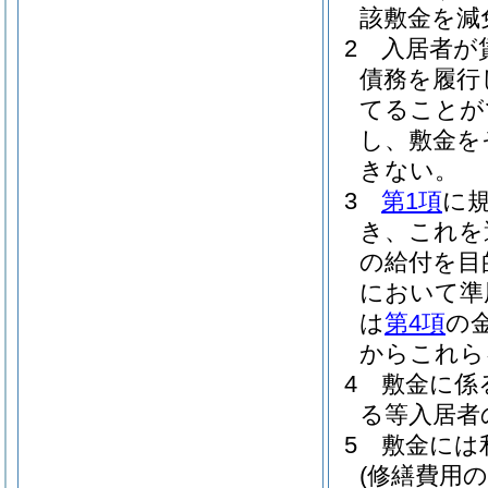
該敷金を減
2
入居者が
債務を履行
てることが
し、敷金を
きない。
3
第1項
に
き、これを
の給付を目
において準
は
第4項
の
からこれら
4
敷金に係
る等入居者
5
敷金には
(修繕費用の