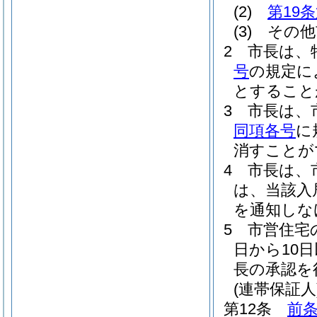
(2)
第19
(3)
その他
2
市長は、
号
の規定に
とすること
3
市長は、
同項各号
に
消すことが
4
市長は、
は、当該入
を通知しな
5
市営住宅
日から10
長の承認を
(連帯保証人
第12条
前条