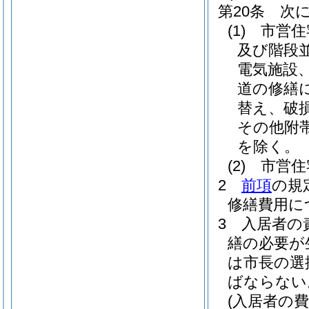
第20条
次
(1)
市営住
及び階段
電気施設
道の修繕
替え、破
その他附
を除く。
(2)
市営住
2
前項
の規
修繕費用に
3
入居者の
繕の必要が
は市長の選
ばならない
(入居者の費