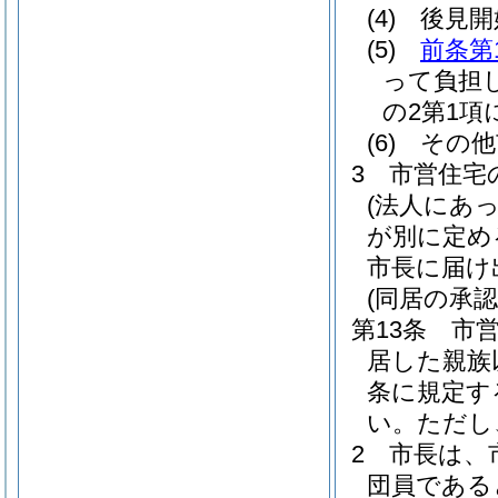
(4)
後見開
(5)
前条第
って負担
の2第1項
(6)
その他
3
市営住宅
(法人にあ
が別に定め
市長に届け
(同居の承認
第13条
市
居した親族
条に規定す
い。
ただし
2
市長は、
団員である