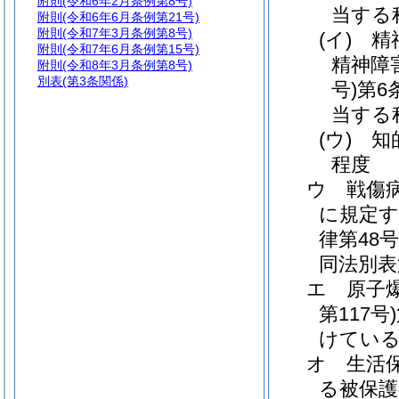
附則
(令和6年2月条例第8号)
当する
附則
(令和6年6月条例第21号)
附則
(令和7年3月条例第8号)
(イ)
精
附則
(令和7年6月条例第15号)
精神障
附則
(令和8年3月条例第8号)
別表
(第3条関係)
号)
第6
当する
(ウ)
知
程度
ウ
戦傷
に規定す
律第48号
同法別表
エ
原子
第117号)
けてい
オ
生活
る被保護