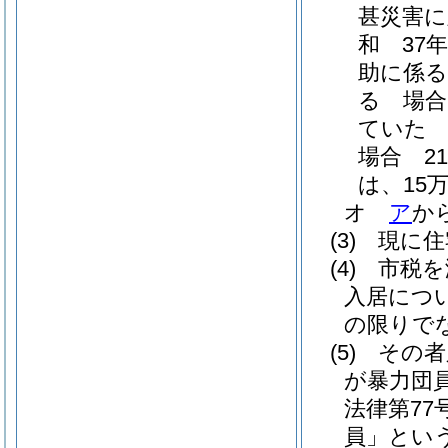
甚災害に
和 37年
助に係る
る 場合
ていた
場合 21
は、15万8
オ
ア
か
(3)
現に住
(4)
市税を
入居につ
の限りで
(5)
その者
が暴力団
法律第77号
員」という