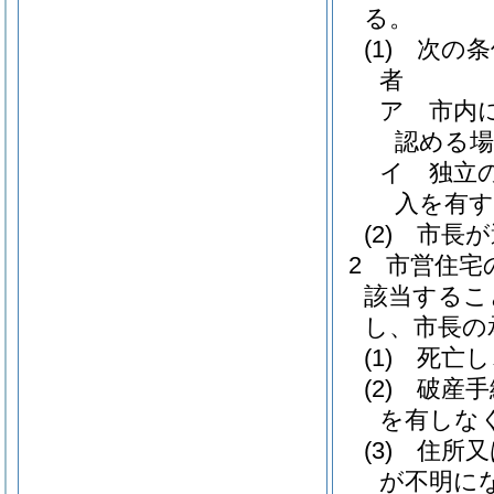
る。
(1)
次の条
者
ア
市内
認める場
イ
独立
入を有
(2)
市長が
2
市営住宅
該当するこ
し、市長の
(1)
死亡し
(2)
破産手
を有しな
(3)
住所又
が不明に