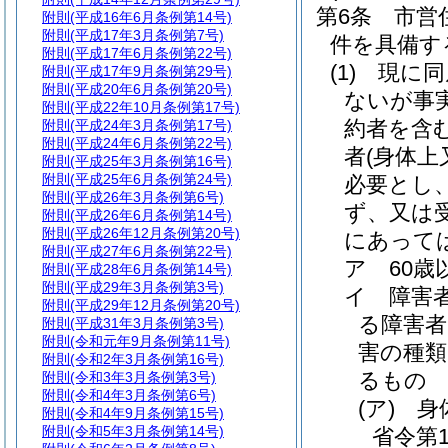
第6条
市営
附則
(平成16年6月条例第14号)
附則
(平成17年3月条例第7号)
件を具備す
附則
(平成17年6月条例第22号)
(1)
現に同
附則
(平成17年9月条例第29号)
附則
(平成20年6月条例第20号)
ないが事
附則
(平成22年10月条例第17号)
約者を含
附則
(平成24年3月条例第17号)
附則
(平成24年6月条例第22号)
者
(身体
附則
(平成25年3月条例第16号)
附則
(平成25年6月条例第24号)
必要とし
附則
(平成26年3月条例第6号)
ず、又は
附則
(平成26年6月条例第14号)
附則
(平成26年12月条例第20号)
にあって
附則
(平成27年6月条例第22号)
ア
60歳
附則
(平成28年6月条例第14号)
附則
(平成29年3月条例第3号)
イ
障害
附則
(平成29年12月条例第20号)
る障害者
附則
(平成31年3月条例第3号)
附則
(令和元年9月条例第11号)
害の種
附則
(令和2年3月条例第16号)
るもの
附則
(令和3年3月条例第3号)
附則
(令和4年3月条例第6号)
(ア)
身
附則
(令和4年9月条例第15号)
附則
(令和5年3月条例第14号)
省令第1