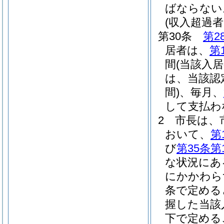
ばならない
(収入超過
第30条
第2
居者は、
第
間
(当該入
は、当該認
間)
、毎月、
して支払わ
2
市長は、
おいて、
第
び
第35条第
な状況にあ
にかかわら
条で定める
握した当該
下で定める