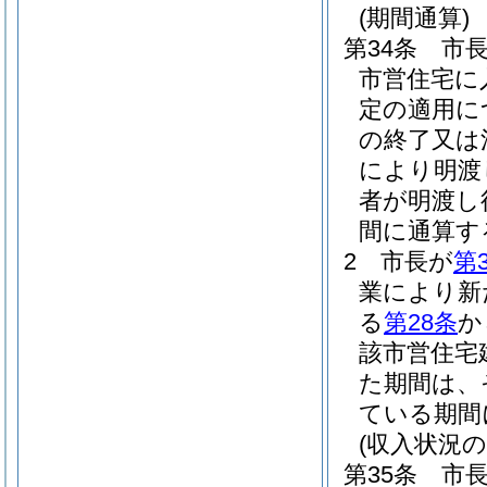
(期間通算)
第34条
市
市営住宅に
定の適用に
の終了又は
により明渡
者が明渡し
間に通算す
2
市長が
第
業により新
る
第28条
か
該市営住宅
た期間は、
ている期間
(収入状況
第35条
市