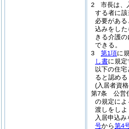
2
市長は、
する者に該
必要がある
込みをした
きる介護の
できる。
3
第1項
に
し書
に規定
以下の住宅
ると認める
(入居者資格
第7条
公営
の規定によ
渡しをしよ
入居申込み
号
から
第4