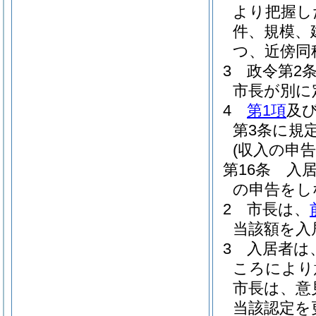
より把握し
件、規模、
つ、近傍同
3
政令第2
市長が別に
4
第1項
及
第3条に規
(収入の申告
第16条
入
の申告をし
2
市長は、
当該額を入
3
入居者は
ころにより
市長は、意
当該認定を