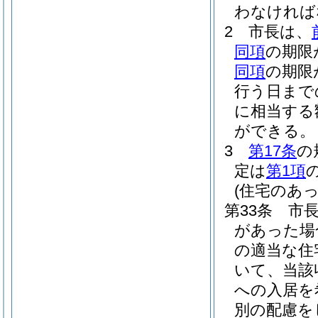
わなければ
2
市長は、
同項
の期限
同項
の期限
行う日まで
に相当する
ができる。
3
第17条
の
定は
第1項
(住宅のあっ
第33条
市
があった場
の適当な住
いて、当該
への入居を
別の配慮を