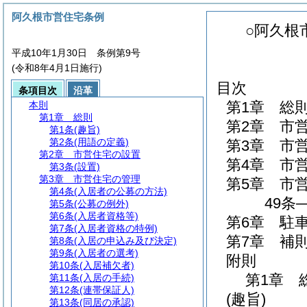
阿久根市営住宅条例
○阿久根
平成10年1月30日 条例第9号
(令和8年4月1日施行)
目次
条項目次
沿革
第1章
総
本則
第1章
総則
第2章
市
第1条
(趣旨)
第2条
(用語の定義)
第3章
市
第2章
市営住宅の設置
第4章
市
第3条
(設置)
第3章
市営住宅の管理
第5章
市
第4条
(入居者の公募の方法)
49条
第5条
(公募の例外)
第6条
(入居者資格等)
第6章
駐
第7条
(入居者資格の特例)
第7章
補
第8条
(入居の申込み及び決定)
第9条
(入居者の選考)
附則
第10条
(入居補欠者)
第1章
第11条
(入居の手続)
第12条
(連帯保証人)
(趣旨)
第13条
(同居の承認)