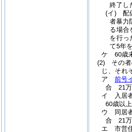
終了し
(イ)
配
者暴力
る場合
を行っ
て5年
ケ
60
(2)
その者
じ、それ
ア
前号
合 21万
イ
入居
60歳以
ウ
同居
合 21万
エ
市営