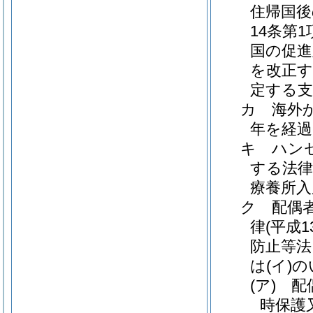
住帰国後
14条第
国の促進
を改正す
定する支
カ
海外
年を経
キ
ハン
する法律
療養所入
ク
配偶
律
(平成
防止等法
は
(イ)
の
(ア)
配
時保護