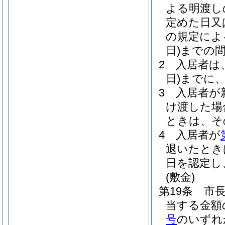
よる明渡し
定めた日又
の規定によ
日)
までの
2
入居者は
日)
までに
3
入居者が
け渡した場
ときは、そ
4
入居者が
退いたとき
日を認定し
(敷金)
第19条
市
当する金額
号
のいずれ