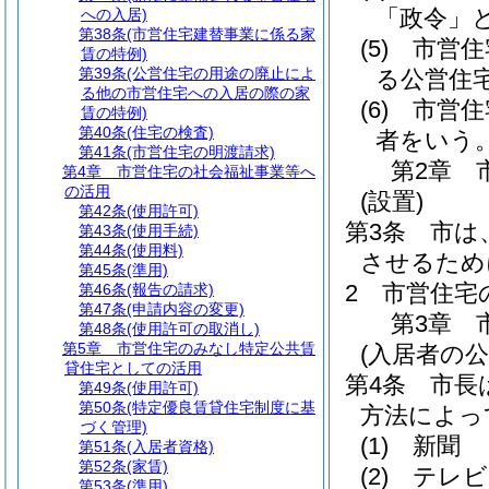
「政令」と
への入居)
第38条
(市営住宅建替事業に係る家
(5)
市営住
賃の特例)
第39条
(公営住宅の用途の廃止によ
る公営住
る他の市営住宅への入居の際の家
(6)
市営住
賃の特例)
第40条
(住宅の検査)
者をいう
第41条
(市営住宅の明渡請求)
第2章
第4章
市営住宅の社会福祉事業等へ
の活用
(設置)
第42条
(使用許可)
第3条
市は
第43条
(使用手続)
第44条
(使用料)
させるため
第45条
(準用)
2
市営住宅
第46条
(報告の請求)
第47条
(申請内容の変更)
第3章
第48条
(使用許可の取消し)
第5章
市営住宅のみなし特定公共賃
(入居者の公
貸住宅としての活用
第4条
市長
第49条
(使用許可)
第50条
(特定優良賃貸住宅制度に基
方法によっ
づく管理)
(1)
新聞
第51条
(入居者資格)
第52条
(家賃)
(2)
テレビ
第53条
(準用)