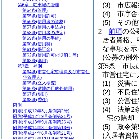
(3)
市広報
第6章
駐車場の管理
第54条
(管理)
(4)
市庁舎
第55条
(使用許可)
(5)
その他
第56条
(使用者の資格)
第57条
(使用の申込み)
2
前項
の公
第58条
(使用者の決定)
第59条
(使用の手続)
居者資格、
第60条
(使用料)
な事項を示
第61条
(保証金)
第62条
(使用許可の取消し等)
(公募の例外
第63条
(準用)
第5条
市長
第7章
補則
第64条
(市営住宅監理員及び市営住
市営住宅に
宅管理人)
(1)
災害に
第65条
(立入検査)
第66条
(敷地の目的外使用)
(2)
不良住
第67条
(罰則)
(3)
公営住
第68条
(委任)
附則
(4)
法第2
附則
(平成12年3月条例第2号)
附則
(平成12年9月条例第21号)
宅の除却
附則
(平成13年9月条例第26号)
(5)
政令第
附則
(平成14年3月条例第13号)
附則
(平成14年6月条例第21号)
(入居者資格
附則
(平成14年12月条例第29号)