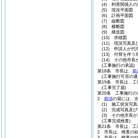
(4)
利害関係人の
(5)
現況平面図
(6)
計画平面図
(7)
縦断図
(8)
横断図
(9)
構造図
(10)
求積図
(11)
現況写真及
(12)
申請人が代
(13)
付替を伴う
(14)
その他市長
(工事施行の承認)
第18条
市長は、
前
(工事施行可否の通
第19条
市長は、工
(工事完了届)
第20条
工事施行の
2
前項
の届には、
(1)
施工状況写真
(2)
完成写真及び
(3)
その他市長が
(工事完成検査)
第21条
市長は、工
2
市長は、検査の
3
市長は、検査の