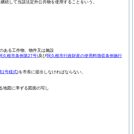
、継続して当該法定外公共物を使用することをいう。
のある工作物、物件又は施設
年阿久根市条例第27号)
及び
阿久根市行政財産の使用料徴収条例施行
第1号様式
)
を市長に提出しなければならない。
する地図に準ずる図面の写し