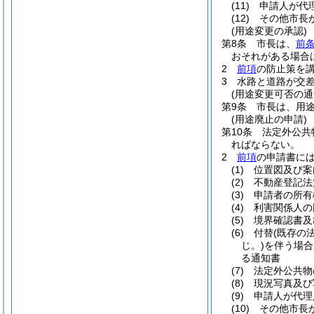
(11)
申請人が代
(12)
その他市長
(用途変更の承認)
第8条
市長は、
前
おそれがある場合
2
前項
の防止策を
3
水路と道路が交
(用途変更可否の通
第9条
市長は、用
(用途廃止の申請)
第10条
法定外公共
ればならない。
2
前項
の申請書に
(1)
位置図及び案
(2)
不動産登記法
(3)
申請者の所有
(4)
利害関係人の
(5)
境界確認書及
(6)
付替
(既存の
じ。)
を伴う場合
る通知書
(7)
法定外公共物
(8)
現況写真及び
(9)
申請人が代理
(10)
その他市長