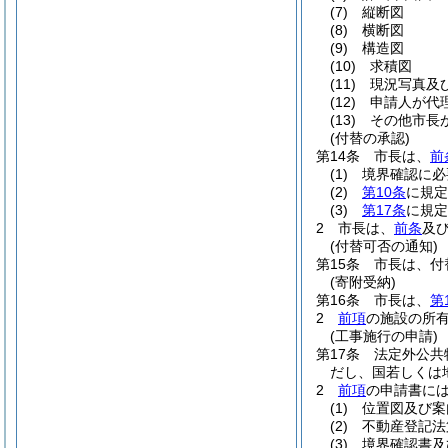
(7)
縦断図
(8)
横断図
(9)
構造図
(10)
求積図
(11)
現況写真及
(12)
申請人が代
(13)
その他市長
(付替の承認)
第14条
市長は、
前
(1)
境界確認に必
(2)
第10条
に規定
(3)
第17条
に規定
2
市長は、
前条
及
(付替可否の通知)
第15条
市長は、付
(寄附受納)
第16条
市長は、
第
2
前項
の施設の所
(工事施行の申請)
第17条
法定外公共
だし、国若しくは
2
前項
の申請書に
(1)
位置図及び案
(2)
不動産登記法
(3)
境界確認書及