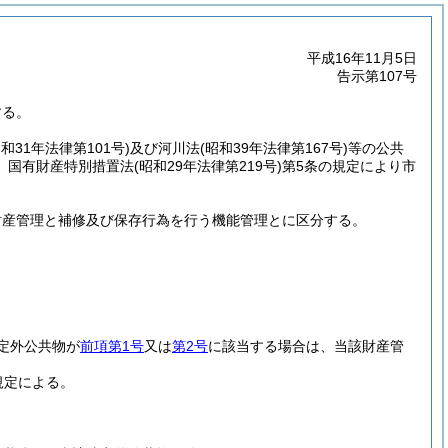
平成16年11月5日
告示第107号
する。
昭和31年法律第101号)
及び河川法
(昭和39年法律第167号)
等の公共
、国有財産特別措置法
(昭和29年法律第219号)
第5条の規定により市
財産管理と補修及び保存行為を行う機能管理とに区分する。
定外公共物が
前項第1号
又は
第2号
に該当する場合は、当該財産管
規定による。