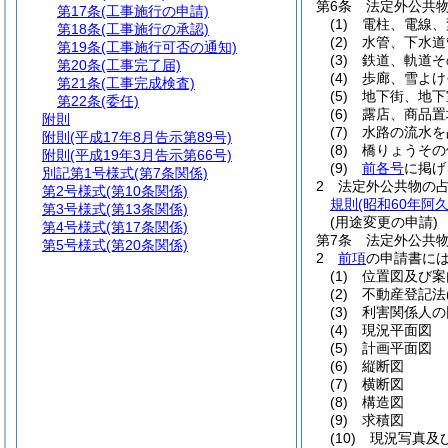
第6条
法定外公共
第17条
(工事施行の申請)
(1)
電柱、電線、
第18条
(工事施行の承認)
(2)
水管、下水道
第19条
(工事施行可否の通知)
(3)
鉄道、軌道そ
第20条
(工事完了届)
(4)
歩廊、雪よけ
第21条
(工事完成検査)
(5)
地下街、地下
第22条
(委任)
(6)
露店、商品置
附則
(7)
水路の流水を
附則
(平成17年8月告示第89号)
(8)
橋りょうその
附則
(平成19年3月告示第66号)
(9)
前各号
に掲げ
別記第1号様式
(第7条関係)
2
法定外公共物の
第2号様式
(第10条関係)
規則
(昭和60年阿
第3号様式
(第13条関係)
(用途変更の申請)
第4号様式
(第17条関係)
第7条
法定外公共
第5号様式
(第20条関係)
2
前項
の申請書に
(1)
位置図及び案
(2)
不動産登記法
(3)
利害関係人の
(4)
現況平面図
(5)
計画平面図
(6)
縦断図
(7)
横断図
(8)
構造図
(9)
求積図
(10)
現況写真及