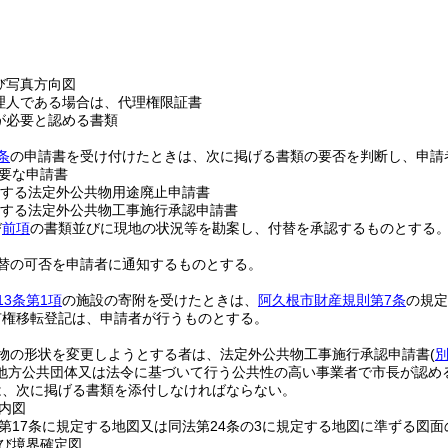
び写真方向図
理人である場合は、代理権限証書
が必要と認める書類
条
の申請書を受け付けたときは、次に掲げる書類の要否を判断し、申請
要な申請書
する法定外公共物用途廃止申請書
する法定外公共物工事施行承認申請書
び
前項
の書類並びに現地の状況等を勘案し、付替を承認するものとする
替の可否を申請者に通知するものとする。
13条第1項
の施設の寄附を受けたときは、
阿久根市財産規則第7条
の規定
有権移転登記は、申請者が行うものとする。
物の形状を変更しようとする者は、法定外公共物工事施行承認申請書
(
地方公共団体又は法令に基づいて行う公共性の高い事業者で市長が認め
は、次に掲げる書類を添付しなければならない。
内図
第17条に規定する地図又は同法第24条の3に規定する地図に準ずる図面
び境界確定図