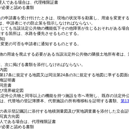
理人である場合は、代理権限証書
が必要と認める書類
条
の申請書を受け付けたときは、現地の状況等を勘案し、用途を変更す
は、申請者にその防止策を指示しなければならない。
講じても当該法定公共物の機能低下その他障害が生じるおそれがある場
差する箇所は、水路を優先させるものとする。
知)
途変更の可否を申請者に通知するものとする。
物の用途を廃止する必要がある当該法定外公共物の隣接土地所有者は、
は、次に掲げる書類を添付しなければならない。
内図
第17条に規定する地図又は同法第24条の3に規定する地図に準ずる図面
権証明書
同意書
び境界確定図
法定外公共物と同等以上の機能を持つ施設を市へ寄附し、既存の法定外
は、代替地の登記簿謄本、代替施設の所有権移転を証明する書類、
第1
の表示登記嘱託に添付する地積測量図及び実地調査書を添付した立会証
写真方向図
人である場合は、代理権限証書
が必要と認める書類