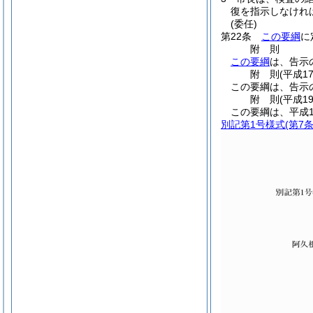
復を指示しなけれ
(委任)
第22条
この要綱
に
附
則
この要綱
は、告示
附
則
(平成1
この要綱は、告示
附
則
(平成1
この要綱は、平成1
別記第1号様式
(第7