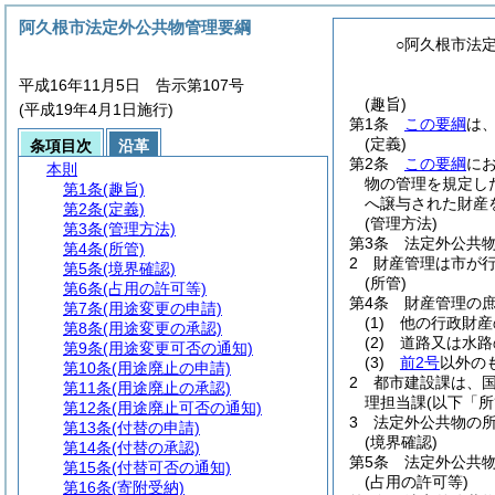
阿久根市法定外公共物管理要綱
○阿久根市法
平成16年11月5日 告示第107号
(趣旨)
(平成19年4月1日施行)
第1条
この要綱
は
(定義)
条項目次
沿革
第2条
この要綱
に
本則
物の管理を規定し
第1条
(趣旨)
へ譲与された財産
第2条
(定義)
(管理方法)
第3条
(管理方法)
第3条
法定外公共
第4条
(所管)
2
財産管理は市が
第5条
(境界確認)
(所管)
第6条
(占用の許可等)
第4条
財産管理の
第7条
(用途変更の申請)
(1)
他の行政財産
第8条
(用途変更の承認)
(2)
道路又は水路
第9条
(用途変更可否の通知)
(3)
前2号
以外の
第10条
(用途廃止の申請)
2
都市建設課は、
第11条
(用途廃止の承認)
理担当課
(以下「
第12条
(用途廃止可否の通知)
3
法定外公共物の
第13条
(付替の申請)
(境界確認)
第14条
(付替の承認)
第5条
法定外公共
第15条
(付替可否の通知)
(占用の許可等)
第16条
(寄附受納)