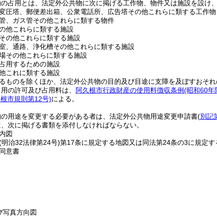
物の占用とは、法定外公共物に次に掲げる工作物、物件又は施設を設け
変圧塔、郵便差出箱、公衆電話所、広告塔その他これらに類する工作物
管、ガス管その他これらに類する物件
の他これらに類する施設
その他これらに類する施設
室、通路、浄化槽その他これらに類する施設
場その他これらに類する施設
占用するための施設
他これに類する施設
るものを除くほか、法定外公共物の目的及び目途に支障を及ぼすおそれ
占用の許可及び占用料は、
阿久根市行政財産の使用料徴収条例
(昭和60
久根市規則第12号)
による。
物の用途を変更する必要がある者は、法定外公共物用途変更申請書
(
別記
は、次に掲げる書類を添付しなければならない。
内図
(明治32法律第24号)
第17条に規定する地図又は同法第24条の3に規定
同意書
び写真方向図