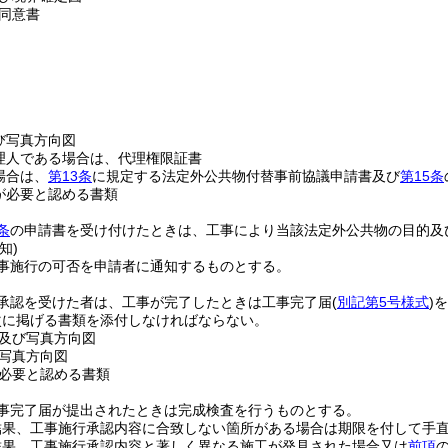
同意書
び写真方向図
理人である場合は、代理権限証書
場合は、
第13条
に規定する法定外公共物付替事前協議申請書及び
第15条
が必要と認める書類
条
の申請書を受け付けたときは、工事により当該法定外公共物の目的及
知)
事施行の可否を申請者に通知するものとする。
承認を受けた者は、工事が完了したときは工事完了届
(
別記第5号様式
)
を
次に掲げる書類を添付しなければならない。
及び写真方向図
写真方向図
必要と認める書類
事完了届が提出されたときは完成検査を行うものとする。
結果、工事施行承認内容に合致しない箇所がある場合は期限を付して手
結果、工事施行承認内容と著しく異なる施工が発見された場合又は
前項