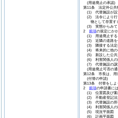
(用途廃止の承認)
第11条
法定外公共
(1)
代替施設が設
(2)
法令により行
物として存置す
(3)
実態からみて
2
前項
の規定にか
(1)
用途廃止する
(2)
近隣の道路を
(3)
隣接する法定
(4)
将来的に他の
(5)
新設した公共
(6)
利害関係人の
(7)
代替施設の譲
(用途廃止可否の通
第12条
市長は、用
(付替の申請)
第13条
付替をしよ
2
前項
の申請書に
(1)
位置図及び案
(2)
不動産登記法
(3)
代替施設の所
(4)
利害関係人の
(5)
現況平面図
(6)
計画平面図