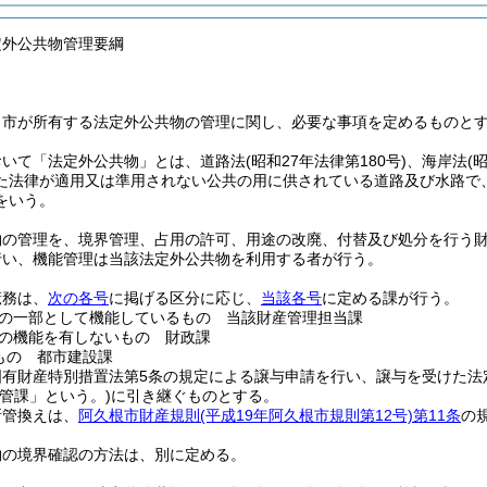
定外公共物管理要綱
、市が所有する法定外公共物の管理に関し、必要な事項を定めるものと
おいて「法定外公共物」とは、道路法
(昭和27年法律第180号)
、海岸法
(
た法律が適用又は準用されない公共の用に供されている道路及び水路で
をいう。
物の管理を、境界管理、占用の許可、用途の改廃、付替及び処分を行う
行い、機能管理は当該法定外公共物を利用する者が行う。
庶務は、
次の各号
に掲げる区分に応じ、
当該各号
に定める課が行う。
の一部として機能しているもの 当該財産管理担当課
の機能を有しないもの 財政課
もの 都市建設課
国有財産特別措置法第5条の規定による譲与申請を行い、譲与を受けた法
所管課」という。)
に引き継ぐものとする。
所管換えは、
阿久根市財産規則
(平成19年阿久根市規則第12号)
第11条
の
物の境界確認の方法は、別に定める。