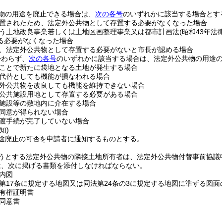
物の用途を廃止できる場合は、
次の各号
のいずれかに該当する場合とす
置されたため、法定外公共物として存置する必要がなくなった場合
う土地改良事業若しくは土地区画整理事業又は都市計画法
(昭和43年法律
る必要がなくなった場合
、法定外公共物として存置する必要がないと市長が認める場合
かわらず、
次の各号
のいずれかに該当する場合は、法定外公共物の用途
ことで新たに袋地となる土地が発生する場合
代替としても機能が損なわれる場合
外公共物を改良しても機能を維持できない場合
公共施設用地として存置する必要がある場合
施設等の敷地内に介在する場合
同意が得られない場合
渡手続が完了していない場合
知)
途廃止の可否を申請者に通知するものとする。
うとする法定外公共物の隣接土地所有者は、法定外公共物付替事前協議
は、次に掲げる書類を添付しなければならない。
内図
第17条に規定する地図又は同法第24条の3に規定する地図に準ずる図面
有権証明書
同意書