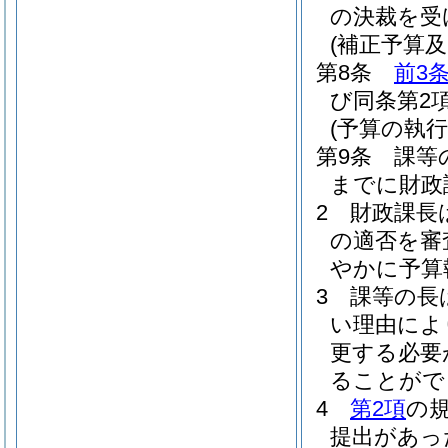
の決裁を受
(補正予算及
第8条
前3
び同条第2
(予算の執行
第9条
課等
までに財政
2
財政課長
の適否を審
やかに予算
3
課等の長
い理由によ
更する必要
ることがで
4
第2項
の
提出があっ