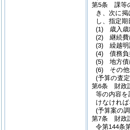
第5条
課等
き、次に掲
し、指定期
(1)
歳入歳
(2)
継続費
(3)
繰越明
(4)
債務負
(5)
地方債
(6)
その他
(予算の査定
第6条
財政
等の内容を
けなければ
(予算案の調
第7条
財政
令第144