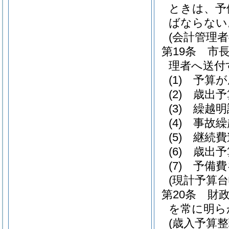
ときは、予
ばならない
(会計管理者
第19条
市
理者へ送付
(1)
予算が
(2)
歳出予
(3)
繰越明
(4)
事故繰
(5)
継続費
(6)
歳出予
(7)
予備費
(現計予算台
第20条
財
を常に明ら
(歳入予算