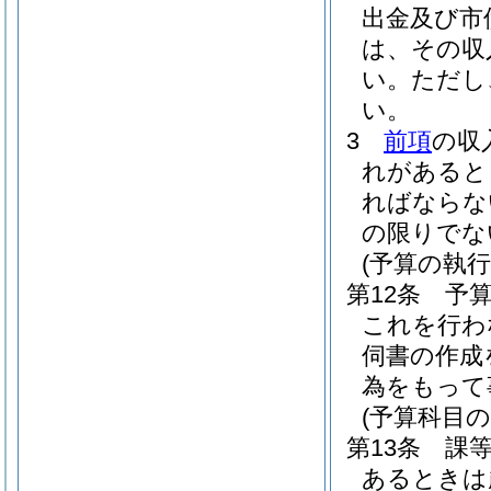
出金及び市
は、その収
い。
ただし
い。
3
前項
の収
れがあると
ればならな
の限りでな
(予算の執行
第12条
予
これを行わ
伺書の作成
為をもって
(予算科目の
第13条
課
あるときは