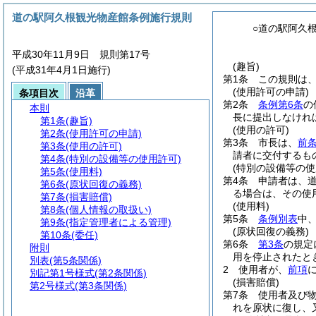
道の駅阿久根観光物産館条例施行規則
○道の駅阿久
平成30年11月9日 規則第17号
(趣旨)
(平成31年4月1日施行)
第1条
この規則は
(使用許可の申請)
条項目次
沿革
第2条
条例第6条
の
本則
長に提出しなけれ
第1条
(趣旨)
(使用の許可)
第2条
(使用許可の申請)
第3条
市長は、
前
第3条
(使用の許可)
請者に交付するも
第4条
(特別の設備等の使用許可)
(特別の設備等の使
第5条
(使用料)
第4条
申請者は、
第6条
(原状回復の義務)
る場合は、その使
第7条
(損害賠償)
(使用料)
第8条
(個人情報の取扱い)
第5条
条例別表
中
第9条
(指定管理者による管理)
(原状回復の義務)
第10条
(委任)
第6条
第3条
の規定
附則
用を停止されたと
別表
(第5条関係)
2
使用者が、
前項
別記第1号様式
(第2条関係)
(損害賠償)
第2号様式
(第3条関係)
第7条
使用者及び
れを原状に復し、