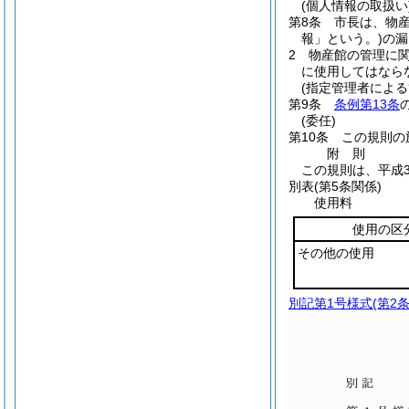
(個人情報の取扱い
第8条
市長は、物
報」という。)
の漏
2
物産館の管理に
に使用してはなら
(指定管理者による
第9条
条例第13条
(委任)
第10条
この規則の
附
則
この規則は、平成3
別表
(第5条関係)
使用料
使用の区
その他の使用
別記第1号様式
(第2