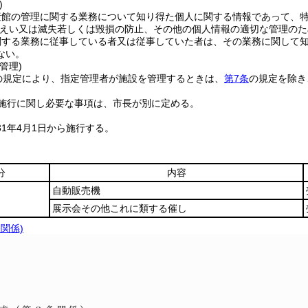
)
産館の管理に関する業務について知り得た個人に関する情報であって、
えい又は滅失若しくは毀損の防止、その他の個人情報の適切な管理のた
関する業務に従事している者又は従事していた者は、その業務に関して
ない。
管理)
の規定により、指定管理者が施設を管理するときは、
第7条
の規定を除き
施行に関し必要な事項は、市長が別に定める。
1年4月1日から施行する。
分
内容
自動販売機
展示会その他これに類する催し
条関係)