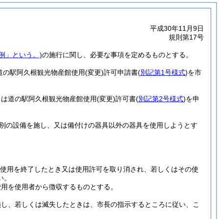
平成30年11月9日
規則第17号
例」という。)
の施行に関し、必要な事項を定めるものとする。
道の駅阿久根観光物産館使用
(変更)
許可申請書
(
別記第1号様式
)
を市
きは道の駅阿久根観光物産館使用
(変更)
許可書
(
別記第2号様式
)
を申
別の設備を施し、又は備付けの器具以外の器具を使用しようとす
使用を終了したとき又は使用許可を取り消され、若しくはその使
い。
費用を使用者から徴収するものとする。
損し、若しくは滅失したときは、市長の指示するところに従い、こ