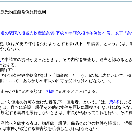
根観光物産館条例施行規則
、
道の駅阿久根観光物産館条例
(平成30年阿久根市条例第21号。以下「条
使用又は変更の許可を受けようとする者
(以下「申請者」という。)
は、
ばならない。
条
の申請書の提出があったときは、その内容を審査し、適当と認めると
のとする。
用許可)
道の駅阿久根観光物産館
(以下「物産館」という。)
の敷地内において、特
用について、あらかじめ市長の許可を受けなければならない。
、市長が別に定める額は、
別表
に定めるところによる。
により使用の許可を受けた者
(以下「使用者」という。)
は、
第4条
による
きは、直ちに施設、設備その他の物件を原状に回復させなければならな
に規定する義務を履行しないときは、市長が代わってこれを行い、その
物産館へ入館する者は、物産館、設備、備品その他の物件を損傷し、汚
又は市長が認定する損害額を賠償しなければならない。