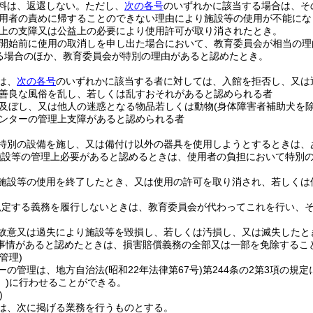
料は、返還しない。
ただし、
次の各号
のいずれかに該当する場合は、そ
用者の責めに帰することのできない理由により施設等の使用が不能にな
上の支障又は公益上の必要により使用許可が取り消されたとき。
開始前に使用の取消しを申し出た場合において、教育委員会が相当の理
る場合のほか、教育委員会が特別の理由があると認めたとき。
は、
次の各号
のいずれかに該当する者に対しては、入館を拒否し、又は
善良な風俗を乱し、若しくは乱すおそれがあると認められる者
及ぼし、又は他人の迷惑となる物品若しくは動物
(身体障害者補助犬を除
ンターの管理上支障があると認められる者
特別の設備を施し、又は備付け以外の器具を使用しようとするときは、
施設等の管理上必要があると認めるときは、使用者の負担において特別
施設等の使用を終了したとき、又は使用の許可を取り消され、若しくは
規定する義務を履行しないときは、教育委員会が代わってこれを行い、
故意又は過失により施設等を毀損し、若しくは汚損し、又は滅失したと
事情があると認めたときは、損害賠償義務の全部又は一部を免除するこ
管理)
ーの管理は、地方自治法
(昭和22年法律第67号)
第244条の2第3項の
)
に行わせることができる。
)
は、次に掲げる業務を行うものとする。