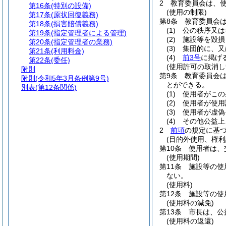
2
教育委員会は、
第16条
(特別の設備)
(使用の制限)
第17条
(原状回復義務)
第8条
教育委員会
第18条
(損害賠償義務)
(1)
公の秩序又は
第19条
(指定管理者による管理)
(2)
施設等を毀損
第20条
(指定管理者の業務)
(3)
集団的に、又
第21条
(利用料金)
(4)
前3号
に掲げ
第22条
(委任)
(使用許可の取消し
附則
第9条
教育委員会
附則
(令和5年3月条例第9号)
とができる。
別表
(第12条関係)
(1)
使用者がこの
(2)
使用者が使用
(3)
使用者が虚偽
(4)
その他公益上
2
前項
の規定に基
(目的外使用、権利
第10条
使用者は、
(使用期間)
第11条
施設等の使
ない。
(使用料)
第12条
施設等の使
(使用料の減免)
第13条
市長は、公
(使用料の返還)