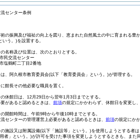
交流センター条例
芸術の振興及び福祉の向上を図り、恵まれた自然風土の中に育まれる豊
という。)
を設置する。
ーの名称及び位置は、次のとおりとする。
市民交流センター
市塩鶴町二丁目2番地
ーは、阿久根市教育委員会
(以下「教育委員会」という。)
が管理する。
ーに館長その他必要な職員を置く。
の休館日は、12月29日から翌年1月3日までとする。
必要があると認めるときは、
前項
の規定にかかわらず、休館日を変更し
の開館時間は、午前9時から午後10時までとする。
交流センターの管理運営上必要があると認めるときは、
前項
の規定にか
ーの施設又は附属設備
(以下「施設等」という。)
を使用しようとする者は
使用者」という。)
が許可を受けた事項を変更しようとするときも、また