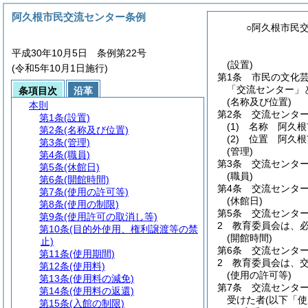
阿久根市民交流センター条例
○阿久根市民
平成30年10月5日 条例第22号
(設置)
(令和5年10月1日施行)
第1条
市民の文化
「交流センター」
条項目次
沿革
(名称及び位置)
本則
第2条
交流センタ
第1条
(設置)
(1)
名称 阿久根
第2条
(名称及び位置)
(2)
位置 阿久根
第3条
(管理)
(管理)
第4条
(職員)
第3条
交流センタ
第5条
(休館日)
(職員)
第6条
(開館時間)
第4条
交流センタ
第7条
(使用の許可等)
(休館日)
第8条
(使用の制限)
第5条
交流センター
第9条
(使用許可の取消し等)
2
教育委員会は、
第10条
(目的外使用、権利譲渡等の禁
(開館時間)
止)
第6条
交流センター
第11条
(使用期間)
2
教育委員会は、
第12条
(使用料)
(使用の許可等)
第13条
(使用料の減免)
第7条
交流センタ
第14条
(使用料の返還)
受けた者
(以下「
第15条
(入館の制限)