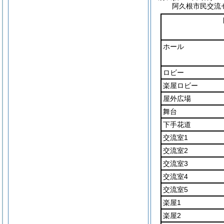
阿久根市民交流
ホール
ロビー
楽屋ロビー
屋外広場
舞台
下手花道
交流室1
交流室2
交流室3
交流室4
交流室5
楽屋1
楽屋2