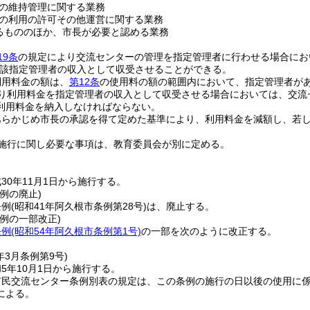
の維持管理に関する業務
の利用の許可その他運営に関する業務
るもののほか、市長が必要と認める業務
19条
の規定により交流センターの管理を指定管理者に行わせる場合にお
該指定管理者の収入として収受させることができる。
利用料金の額は、
第12条
の使用料の額の範囲内において、指定管理者が
り利用料金を指定管理者の収入として収受させる場合においては、交流
利用料金を納入しなければならない。
あらかじめ市長の承認を得て定めた基準により、利用料金を減額し、若
施行に関し必要な事項は、教育委員会が別に定める。
30年11月1日から施行する。
例の廃止)
条例
(昭和41年阿久根市条例第28号)
は、廃止する。
例の一部改正)
条例
(昭和54年阿久根市条例第1号)
の一部を次のように改正する。
年3月
条例第9号)
5年10月1日から施行する。
市民交流センター条例別表の規定は、この条例の施行の日以後の使用に
による。