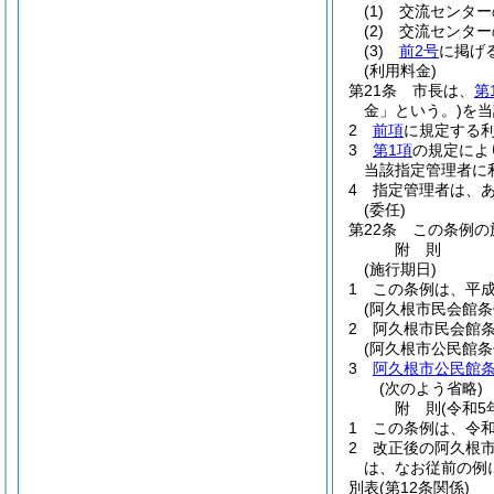
(1)
交流センター
(2)
交流センター
(3)
前2号
に掲げ
(利用料金)
第21条
市長は、
第
金」という。)
を当
2
前項
に規定する
3
第1項
の規定によ
当該指定管理者に
4
指定管理者は、
(委任)
第22条
この条例の
附
則
(施行期日)
1
この条例は、平成
(阿久根市民会館条
2
阿久根市民会館
(阿久根市公民館条
3
阿久根市公民館
(次のよう省略)
附
則
(令和5
1
この条例は、令和
2
改正後の阿久根
は、なお従前の例
別表
(第12条関係)