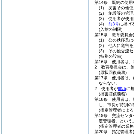
第14条
既納の使用
(1)
災害その他使
(2)
施設等の管理
(3)
使用者が使用
(4)
前3号
に掲げ
(入館の制限)
第15条
教育委員会
(1)
公の秩序又は
(2)
他人に危害を
(3)
その他交流セ
(特別の設備)
第16条
使用者は、
2
教育委員会は、
(原状回復義務)
第17条
使用者は、
ならない。
2
使用者が
前項
に
(損害賠償義務)
第18条
使用者は、
し、市長が特別の
(指定管理者による
第19条
交流センタ
定管理者」という。
(指定管理者の業務
第20条
指定管理者