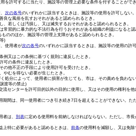
使用を許可するに当たり、施設等の管理上必要な条件を付することがで
は、
次の各号
のいずれかに該当するときは、施設等の使用を許可しない
善良な風俗を乱すおそれがあると認められるとき。
し、若しくは汚損し、又は滅失するおそれがあると認められるとき。
は常習的に暴力的な不法行為を行うおそれがある組織の利益になると認
るもののほか、施設等の管理上支障があると認められるとき。
等)
は、使用者が
次の各号
のいずれかに該当するときは、施設等の使用の許
条例又はこの条例に基づく規則に違反したとき。
許可の条件に違反したとき。
その他不正の手段により使用許可を受けたとき。
、やむを得ない必要が生じたとき。
づく処分によって、使用者に損害が生じても、市は、その責めを負わな
譲渡等の禁止)
交流センターを許可目的以外の目的に使用し、又はその使用の権利を他
用期間は、同一使用者につき引き続き7日を超えることができない。
た
用者は、
別表
に定める使用料を前納しなければならない。
ただし、市長
益上特に必要があると認めるときは、
前条
の使用料を減額し、又は免除