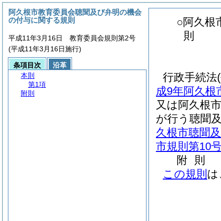
阿久根市教育委員会聴聞及び弁明の機会
の付与に関する規則
○阿久根
則
平成11年3月16日 教育委員会規則第2号
(平成11年3月16日施行)
条項目次
沿革
行政手続法
本則
第1項
成9年阿久根
附則
又は阿久根
が行う聴聞
久根市聴聞
市規則第10号
附
則
この規則
は