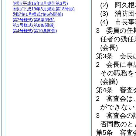
附則
(平成15年3月規則第3号)
(2)
阿久根
附則
(平成19年3月規則第18号抄)
(3)
消防団
別記第1号様式
(第6条関係)
第2号様式
(第6条関係)
(4)
市長事
第3号様式
(第8条関係)
3
委員の任
第4号様式
(第10条関係)
任者の残任
(会長)
第3条
会長
2
会長に事
その職務を
(会議)
第4条
審査
2
審査会は
ができない
3
審査会の
否同数のと
第5条
審査