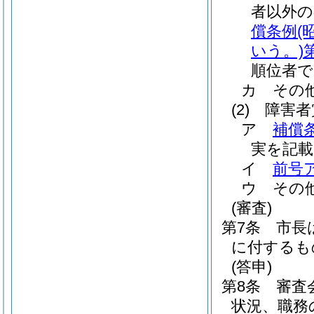
者以外
償条例
(
いう。)
順位者
カ
その
(2)
障害者
ア
補償
実を記載
イ
前号
ウ
その
(審査)
第7条
市長
に付するも
(答申)
第8条
審査
状況、職務