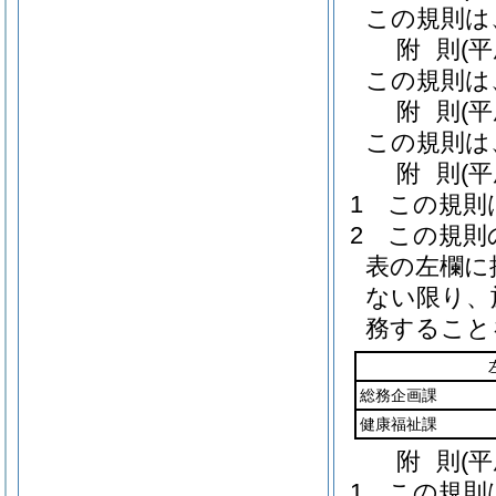
この規則は
附
則
(
この規則は
附
則
(
この規則は
附
則
(
1
この規則
2
この規則
表の左欄に
ない限り、
務すること
総務企画課
健康福祉課
附
則
(
1
この規則