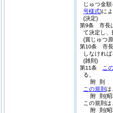
じゅつ金額
号様式
)
に
(決定)
第9条
市長
て決定し、
(賞じゅつ原
第10条
市
しなければ
(雑則)
第11条
こ
る。
附
則
この規則
は
附
則
(昭
この規則は
附
則
(昭