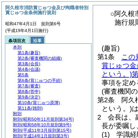
阿久根市消防賞じゅつ金及び殉職者特別
賞じゅつ金条例施行規則
○阿久根
施行規
昭和47年4月1日 規則第6号
(平成19年4月1日施行)
条項目次
沿革
(趣旨)
本則
第1条
(趣旨)
第1条
この
第2条
(審査機関の組織)
第3条
(会長)
賞じゅつ金
第4条
(会議)
という。)
第
第5条
第6条
(賞じゅつの手続)
事項を定め
第7条
(審査)
(審査機関の
第8条
(答申)
第9条
(決定)
第2条
阿久
第10条
(賞じゅつ原簿)
という。)
第11条
(雑則)
附則
2
会長は、
附則
(昭和50年11月規則第34号)
長が委嘱し
附則
(昭和58年10月規則第9号)
附則
(平成11年3月規則第15号)
(1)
学識経
附則
(平成14年1月規則第3号)