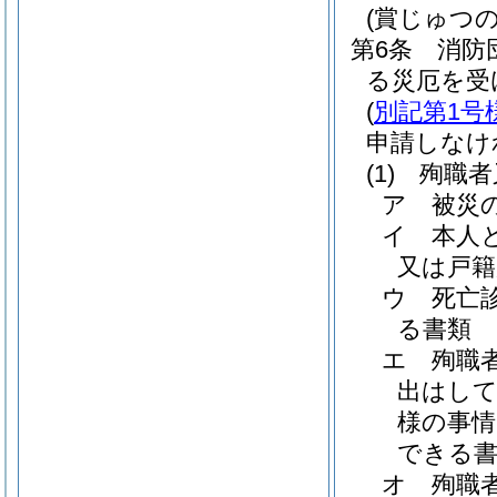
(賞じゅつの
第6条
消防
る災厄を受
(
別記第1号
申請しなけ
(1)
殉職者
ア
被災
イ
本人
又は戸籍
ウ
死亡
る書類
エ
殉職
出はして
様の事
できる
オ
殉職