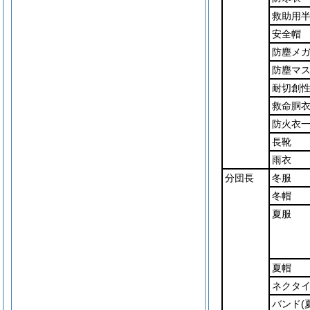
救助用
安全帽
防塵メ
防塵マ
耐切創
救命胴
防火衣
長靴
雨衣
分団長
冬服
冬帽
夏服
夏帽
ネクタ
バンド
(