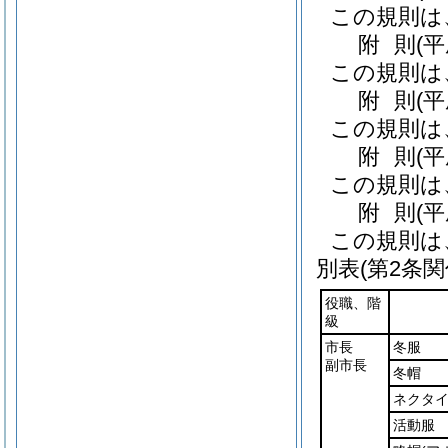
この規則は
附
則
(
この規則は
附
則
(
この規則は
附
則
(
この規則は
附
則
(
この規則は
別表
(第2条関
役職、階
級
市長
冬服
副市長
冬帽
ネクタ
活動服