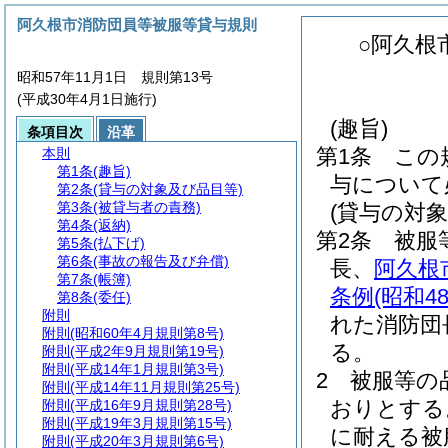
阿久根市消防団員等被服等貸与規則
○阿久根
昭和57年11月1日 規則第13号
(平成30年4月1日施行)
(趣旨)
条項目次
沿革
第1条
この
本則
第1条
(趣旨)
与について
第2条
(貸与の対象及び品目等)
第3条
(被貸与者の責務)
(貸与の対象
第4条
(返納)
第2条
被服
第5条
(払下げ)
第6条
(事故の報告及び弁償)
長、
阿久根
第7条
(帳簿)
条例
(昭和4
第8条
(委任)
附則
れた消防団
附則
(昭和60年4月規則第8号)
る。
附則
(平成2年9月規則第19号)
附則
(平成14年1月規則第3号)
2
被服等の
附則
(平成14年11月規則第25号)
おりとする
附則
(平成16年9月規則第28号)
附則
(平成19年3月規則第15号)
に耐える被
附則
(平成20年3月規則第6号)