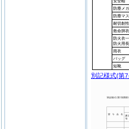
安全帽
防塵メ
防塵マ
耐切創
救命胴
防火衣
防火用長
雨衣
バッグ
短靴
別記様式
(第