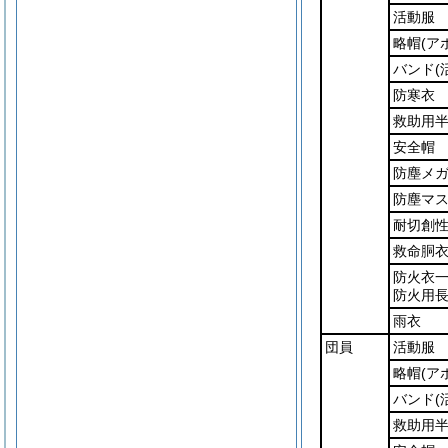
活動服
略帽
(ア
バンド
(
防寒衣
救助用
安全帽
防塵メ
防塵マ
耐切創
救命胴
防火衣
防火用長
雨衣
団員
活動服
略帽
(ア
バンド
(
救助用