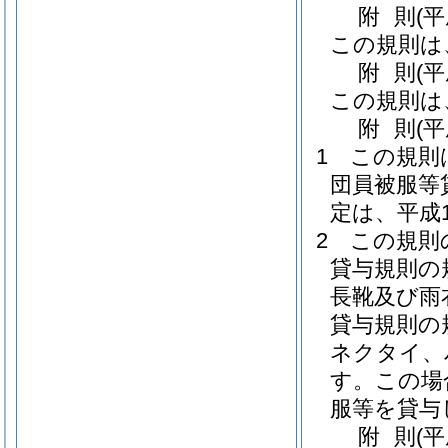
附
則
(
この規則は
附
則
(
この規則は
附
則
(平
1
この規則
団員被服等
定は、平成
2
この規則
貸与規則の
長靴及び雨
貸与規則の
ネクタイ、
す。
この場
服等を貸与
附
則
(