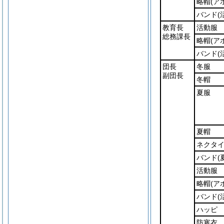
略帽
(ア
バンド
(
教育長
活動服
総務課長
略帽
(ア
バンド
(
団長
冬服
副団長
冬帽
夏服
夏帽
ネクタ
バンド
(
活動服
略帽
(ア
バンド
(
ハッピ
防寒衣