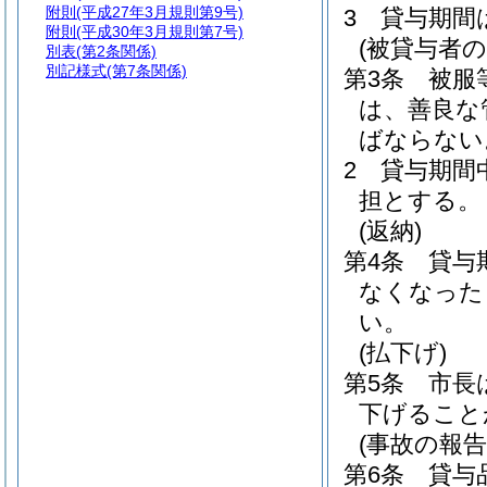
附則
(平成27年3月規則第9号)
3
貸与期間
附則
(平成30年3月規則第7号)
(被貸与者の
別表
(第2条関係)
別記様式
(第7条関係)
第3条
被服
は、善良な
ばならない
2
貸与期間
担とする。
(返納)
第4条
貸与
なくなった
い。
(払下げ)
第5条
市長
下げること
(事故の報告
第6条
貸与