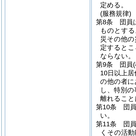
定める。
(服務規律)
第8条
団員
ものとする
災その他の
定するとこ
ならない。
第9条
団員
10日以上
の他の者に
し、特別の
離れること
第10条
団
い。
第11条
団
くその活動