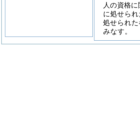
人の資格に
に処せられ
処せられた
みなす。