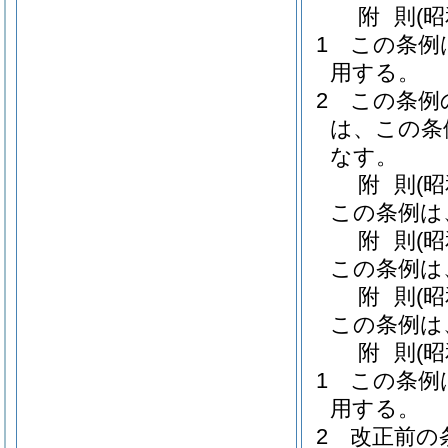
附
則
(
1
この条例
用する。
2
この条例
は、この条
なす。
附
則
(
この条例は
附
則
(
この条例は
附
則
(
この条例は
附
則
(
1
この条例
用する。
2
改正前の