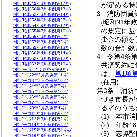
附則
(昭和49年3月条例第17号)
が定める特
附則
(昭和50年3月条例第13号)
3
消防団員
附則
(昭和52年3月条例第14号)
附則
(昭和53年6月条例第27号)
(昭和31年
附則
(昭和54年9月条例第17号)
の規定に基
附則
(昭和55年7月条例第16号)
附則
(昭和56年3月条例第5号)
掛金の額を
附則
(昭和57年3月条例第5号)
数の合計数
附則
(昭和59年3月条例第13号)
附則
(昭和60年4月条例第14号)
4
令第4条
附則
(昭和62年3月条例第12号)
共済契約に
附則
(昭和63年6月条例第19号)
附則
(平成元年3月条例第9号)
は、
第1項
附則
(平成2年3月条例第11号)
附則
(平成3年3月条例第10号)
(任用)
附則
(平成4年3月条例第5号)
第3条
消防
附則
(平成5年3月条例第10号)
附則
(平成6年3月条例第6号)
づき市長が
附則
(平成7年6月条例第18号)
る者のうち
附則
(平成8年3月条例第4号)
附則
(平成11年3月条例第7号)
(1)
本市消
附則
(平成12年3月条例第2号)
(2)
年齢1
附則
(平成14年1月条例第3号)
附則
(平成15年3月条例第4号抄)
(3)
志操堅
附則
(平成16年9月条例第21号)