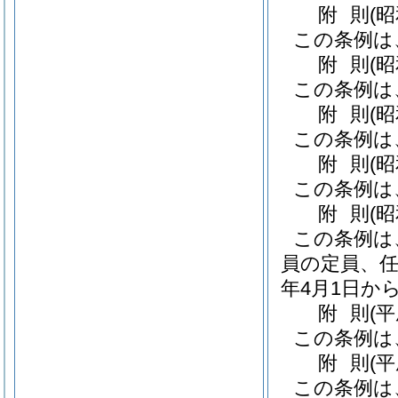
附
則
(
この条例は
附
則
(
この条例は
附
則
(
この条例は
附
則
(
この条例は
附
則
(
この条例は
員の定員、任
年4月1日か
附
則
(
この条例は
附
則
(
この条例は