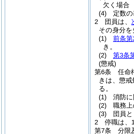
欠く場合
(4)
定数の
2
団員は、
その身分を
(1)
前条第
き。
(2)
第3条
(懲戒)
第6条
任命
きは、懲戒
る。
(1)
消防に
(2)
職務上
(3)
団員と
2
停職は、
第7条
分限