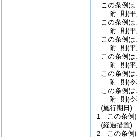
この条例は
附
則
(
この条例は
附
則
(
この条例は
附
則
(
この条例は
附
則
(
この条例は
附
則
(
この条例は
附
則
(
(施行期日)
1
この条例
(経過措置)
2
この条例