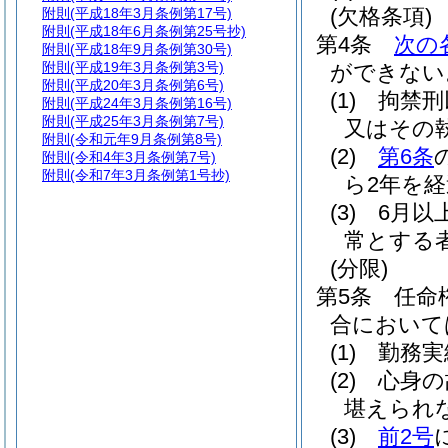
(欠格条項)
附則
(平成18年3月条例第17号)
附則
(平成18年6月条例第25号抄)
第4条
次の
附則
(平成18年9月条例第30号)
附則
(平成19年3月条例第3号)
ができない
附則
(平成20年3月条例第6号)
(1)
拘禁刑
附則
(平成24年3月条例第16号)
附則
(平成25年3月条例第7号)
又はその
附則
(令和元年9月条例第8号)
(2)
第6条
附則
(令和4年3月条例第7号)
附則
(令和7年3月条例第1号抄)
ら2年を
(3)
6月以
常とする
(分限)
第5条
任命
合において
(1)
勤務実
(2)
心身の
堪えられ
(3)
前2号