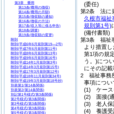
第3章
費用
(委任)
第13条
(費用の徴収)
第2条
法に
第14条
(費用の月額)
第15条
(徴収額の通知)
久根市福祉
第16条
(徴収の方法)
規則第1号)
第17条
(収入等に係る申告)
第18条
(調査)
(備付書類)
第19条
(徴収額の変更)
第3条
福祉
附則
附則
(平成6年6月規則第19―2号)
より措置し
附則
(平成7年6月規則第11号)
第1項の規
附則
(平成8年6月規則第13号)
附則
(平成9年6月規則第16号)
う。)
につ
附則
(平成14年1月規則第3号)
附則
(平成14年3月規則第15号)
にその記載
附則
(平成17年3月規則第12号)
2
福祉事務
附則
(平成18年11月規則第34号)
附則
(平成19年3月規則第18号抄)
事項につい
別表第1
(第14条関係)
(1)
ケース
別表第2
(第14条関係)
別記第1号様式
(第3条関係)
(2)
面接
(
第2号様式
(第3条関係)
(3)
老人保
第3号様式
(第3条関係)
第4号様式
(第3条関係)
(4)
養護受
第5号様式
(第3条関係)