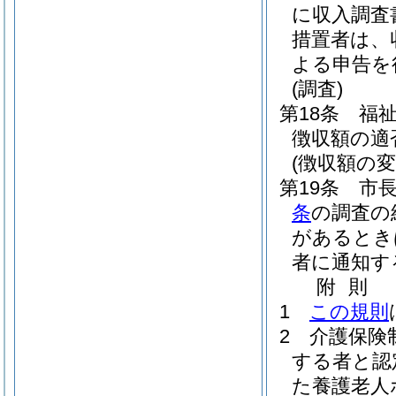
に収入調査
措置者は、
よる申告を
(調査)
第18条
福
徴収額の適
(徴収額の変
第19条
市
条
の調査の
があるとき
者に通知す
附
則
1
この規則
2
介護保険
する者と認
た養護老人