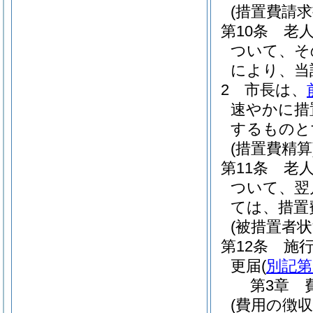
(措置費請求
第10条
老
ついて、そ
により、当
2
市長は、
速やかに措
するものと
(措置費精算
第11条
老
ついて、翌
ては、措置
(被措置者状
第12条
施
更届
(
別記第
第3章
(費用の徴収