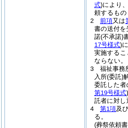
式
)
により
頼するもの
2
前項
又は
書の送付を
諾
(不承諾)
17号様式
)
実施するこ
ならない。
3
福祉事務
入所
(委託)
委託した者
第19号様式
託者に対し
4
第1項
及
る。
(葬祭依頼書