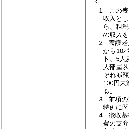
注
1 この
収入とし
ら、租税
の収入
2 養護
から10
ト、5人
人部屋以
ぞれ減額
100円
る。
3 前項
特例に関
4 徴収
費の支弁