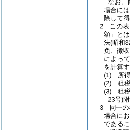
なお、
場合には
除して得
2 この表
額」とは
法(昭和
免、徴収
によっ
を計算
(1) 
(2) 
(3) 
23号)
3 同一
場合に
である