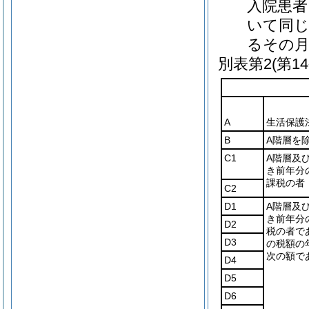
入院患者
いて同じ
るその月
別表第2
(第1
A
生活保護
B
A階層を
C1
A階層及
き前年分
課税の者
C2
D1
A階層及
き前年分
D2
税の者で
D3
の税額の
次の額で
D4
D5
D6