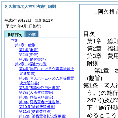
阿久根市老人福祉法施行細則
○阿久根
平成5年9月22日 規則第11号
(平成19年4月1日施行)
目次
条項目次
沿革
第1章
総
本則
第1章
総則
第2章
福
第1条
(趣旨)
第2条
(委任)
第3章
費
第3条
(備付書類)
附則
第2章
福祉の措置
第4条
(居宅における介護等措置決
第1章
定通知書)
(趣旨)
第5条
(老人ホームへの入所等措置
決定通知書)
第1条
老人
第6条
(養護受託申出書等)
う。)
の施
第7条
(入所依頼書等)
第8条
(葬祭依頼書等)
247号)
及び
第9条
(要措置者の通告等)
下「施行規
第10条
(措置費請求書)
第11条
(措置費精算)
めるところ
第12条
(被措置者状況変更届)