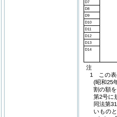
D7
D8
D9
D10
D11
D12
D13
D14
注
1 この
(昭和2
割の額を
第2号に
同法第3
いものと