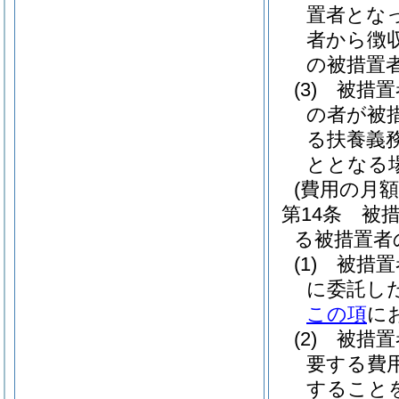
置者とな
者から徴
の被措置
(3)
被措置
の者が被
る扶養義
ととなる
(費用の月額
第14条
被
る被措置者
(1)
被措置
に委託
この項
に
(2)
被措置
要する費
すること