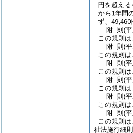
円を超える
から1年間
ず、49,4
附
則
(
この規則は
附
則
(
この規則は
附
則
(
この規則は
附
則
(
この規則は
附
則
(
この規則は
附
則
(
この規則は
祉法施行細則