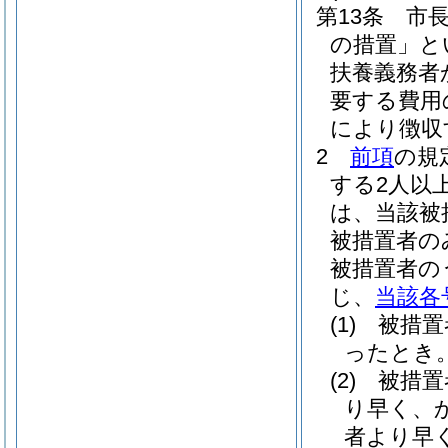
第13条
市長
の措置」と
扶養義務者
要する費用
により徴収
2
前項
の規
する2人以
は、当該被
被措置者の
被措置者の
じ、
当該各
(1)
被措置
ったとき
(2)
被措置
り早く、
者より早