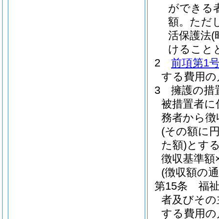
ができる
額。
ただ
活保護法
けること
2
前項第1
する費用の
3
擁護の措
被措置者に
務者から徴
(その額に
た額)
とす
徴収基準額
(徴収額の通
第15条
福
者及びその
する費用の