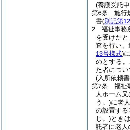
(養護受託申
第6条
施行
書
(
別記第1
2
福祉事務
を受けたと
査を行い、
13号様式
)
のとする。
た者につい
(入所依頼書
第7条
福祉
人ホーム又
う。)
に老
の設置する
じ。)
とき
託者に老人