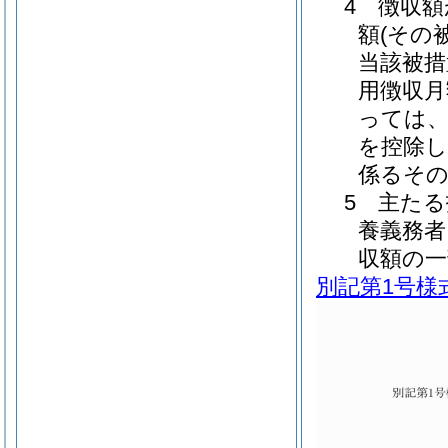
4 徴収
額(その
当該被措
用徴収月
っては
を控除し
係るそ
5 主た
養義務者
収額の
別記第1号様