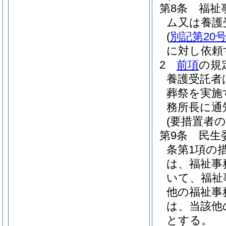
第8条
福祉
ム又は養護
(
別記第20
に対し依頼
2
前項
の規
養護受託者
葬祭を実施
務所長に通
(要措置者の
第9条
民生
条第1項の
は、福祉事
いて、福祉
他の福祉事
は、当該他
とする。