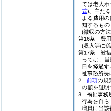
ては老人ホ
式
)
、主たる
よる費用の
知するもの
(徴収の方法
第16条
費
(収入等に係
第17条
被
っては、当
日を経過す
祉事務所長
2
前項
の規
の額を証明
3
福祉事務
行為を自ら
職員に当該