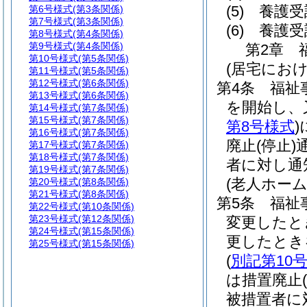
(5)
養護受
第6号様式
(第3条関係)
第7号様式
(第3条関係)
(6)
養護受
第8号様式
(第4条関係)
第9号様式
(第4条関係)
第2章
第10号様式
(第5条関係)
(居宅にお
第11号様式
(第5条関係)
第12号様式
(第6条関係)
第4条
福祉
第13号様式
(第6条関係)
を開始し、
第14号様式
(第7条関係)
第15号様式
(第7条関係)
第8号様式
)
第16号様式
(第7条関係)
廃止
(停止)
第17号様式
(第7条関係)
第18号様式
(第7条関係)
者に対し通
第19号様式
(第7条関係)
(老人ホー
第20号様式
(第8条関係)
第21号様式
(第8条関係)
第5条
福祉
第22号様式
(第10条関係)
第23号様式
(第12条関係)
変更したと
第24号様式
(第15条関係)
更したとき
第25号様式
(第15条関係)
(
別記第10
は措置廃止
被措置者に