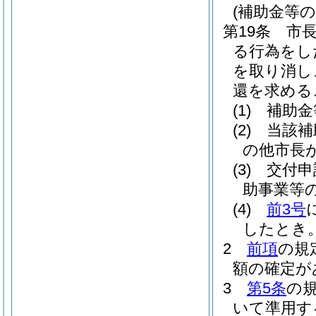
(補助金等
第19条
市
る行為をし
を取り消し
還を求める
(1)
補助金
(2)
当該補
の他市長
(3)
交付申
助事業等
(4)
前3号
したとき
2
前項
の規
額の確定が
3
第5条
の
いて準用す