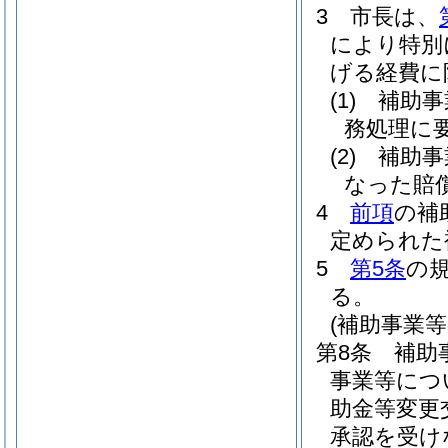
3
市長は、
により特別
げる経費に
(1)
補助事
務処理に
(2)
補助事
なった賠
4
前項
の補
定められた
5
第5条
の
る。
(補助事業等
第8条
補助
事業等につ
助金等変更
承認を受け