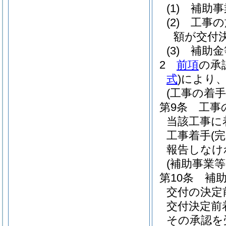
(1)
補助事
(2)
工事の
額が交付
(3)
補助金
2
前項
の承
式
)
により
(工事の着
第9条
工事
当該工事に
工事着手
(完
報告しなけ
(補助事業
第10条
補
交付の決定
交付決定前
その承認を