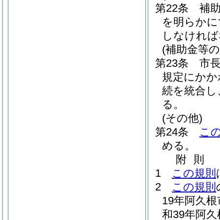
第22条
補
を明らかに
しなければ
(補助金等
第23条
市
規定にかか
続を統合し
る。
(その他)
第24条
こ
める。
附
則
1
この規則
2
この規則
19年阿久根
和39年阿久