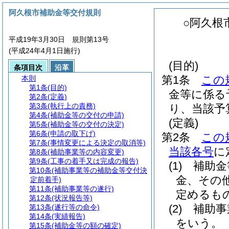
阿久根市補助金等交付規則
○阿久根
平成19年3月30日 規則第13号
(平成24年4月1日施行)
(目的)
条項目次
沿革
第1条
この
本則
第1条
(目的)
金等に係る
第2条
(定義)
第3条
(執行上の責務)
り、当該予
第4条
(補助金等の交付の申請)
(定義)
第5条
(補助金等の交付の決定)
第6条
(申請の取下げ)
第2条
この
第7条
(事情変更による決定の取消等)
当該各号
に
第8条
(補助事業等の内容変更)
第9条
(工事の着手又は完成の報告)
(1)
補助金
第10条
(補助事業等の補助金等交付決
金、その
定前着手)
第11条
(補助事業等の遂行)
定めるも
第12条
(状況報告等)
(2)
補助事
第13条
(遂行等の命令)
第14条
(実績報告)
をいう。
第15条
(補助金等の額の確定)