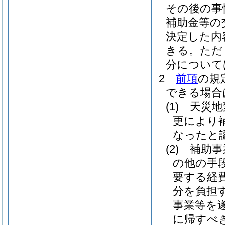
その後の事
補助金等の
決定した内
きる。
ただ
分について
2
前項
の規
できる場合
(1)
天災地
更により
なったと
(2)
補助事
の他の手
要する経
分を負担
事業等を
に帰すべ