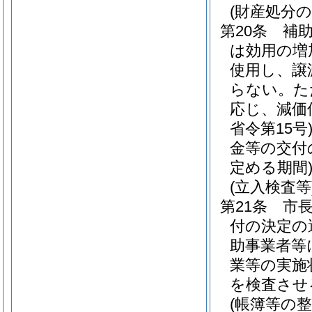
(財産処分の
第20条
補
は効用の増
使用し、譲
らない。
た
応じ、減価
省令第15号
金等の交付
定める期間
(立入検査等
第21条
市
付の決定の
助事業者等
業等の実施
を検査させ
(帳簿等の整