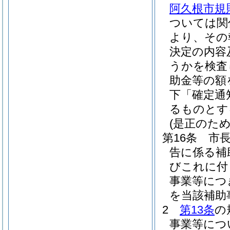
阿久根市規則
ついては関
より、その
決定の内容
うかを検査
助金等の額
下「確定通
るものとす
(是正のため
第16条
市
告に係る補
びこれに付
事業等につ
を当該補助
2
第13条
の
事業等につ