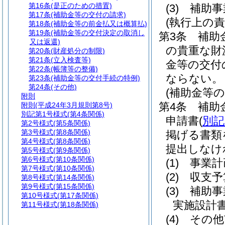
第16条
(是正のための措置)
(3)
補助事
第17条
(補助金等の交付の請求)
(執行上の責
第18条
(補助金等の前金払又は概算払)
第19条
(補助金等の交付決定の取消し
第3条
補助
又は返還)
の貴重な財
第20条
(財産処分の制限)
第21条
(立入検査等)
金等の交付
第22条
(帳簿等の整備)
ならない。
第23条
(補助金等の交付手続の特例)
第24条
(その他)
(補助金等の
附則
第4条
補助
附則
(平成24年3月規則第8号)
別記第1号様式
(第4条関係)
申請書
(
別記
第2号様式
(第5条関係)
第3号様式
(第8条関係)
掲げる書類
第4号様式
(第8条関係)
提出しなけ
第5号様式
(第9条関係)
第6号様式
(第10条関係)
(1)
事業計
第7号様式
(第10条関係)
(2)
収支予
第8号様式
(第14条関係)
第9号様式
(第15条関係)
(3)
補助事
第10号様式
(第17条関係)
実施設計
第11号様式
(第18条関係)
(4)
その他