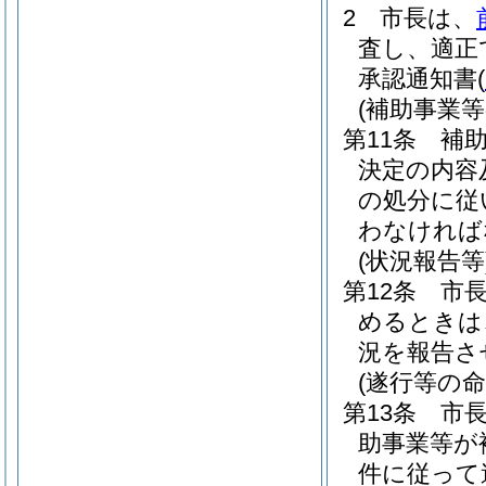
2
市長は、
査し、適正
承認通知書
(
(補助事業等
第11条
補
決定の内容
の処分に従
わなければ
(状況報告等
第12条
市
めるときは
況を報告さ
(遂行等の命
第13条
市
助事業等が
件に従って