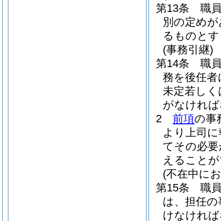
第13条
職
別の定めが
るものとす
(事務引継)
第14条
職
務を後任者
未定若しく
がなければ
2
前項
の事
より上司に
てその必要
えることが
(不在中に
第15条
職
は、担任の
けなければ