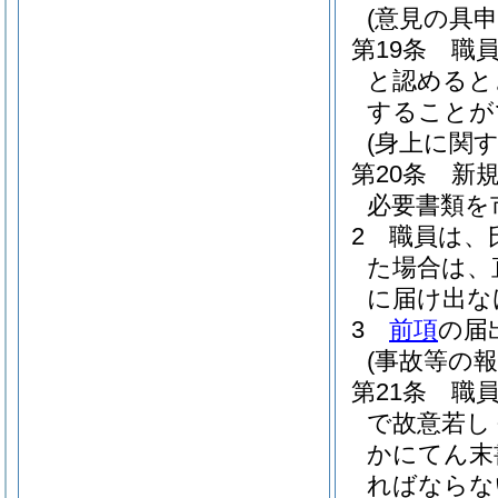
(意見の具申
第19条
職
と認めると
することが
(身上に関す
第20条
新
必要書類を
2
職員は、
た場合は、
に届け出な
3
前項
の届
(事故等の報
第21条
職
で故意若し
かにてん末
ればならな