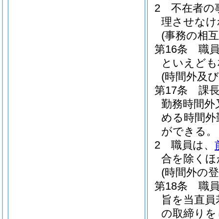
2
不在者の
理させなけ
(事務の相互
第16条
職
といえども
(時間外及び
第17条
課
勤務時間外
める時間外
ができる。
2
職員は、
合を除くほ
(時間外の登
第18条
職
旨を当直員
の取締りを