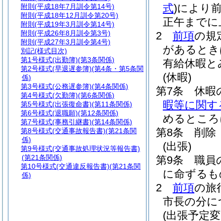
式
)
により
附則
(平成18年7月訓令第14号)
附則
(平成18年12月訓令第20号)
正午までに
附則
(平成19年3月訓令第14号)
附則
(平成26年8月訓令第3号)
2
前項
の規
附則
(平成27年3月訓令第4号)
があるとき
別記
(様式目次)
第1号様式
(出勤簿)(第3条関係)
有給休暇と
第2号様式
(早退遅参簿)(第4条・第5条関
(休暇)
係)
第3号様式
(公務遅参簿)(第4条関係)
第7条
休暇
第4号様式
(欠勤簿)(第6条関係)
暇等に関す
第5号様式
(出張復命書)(第11条関係)
第6号様式
(退職願)(第12条関係)
めるところ
第7号様式
(事務引継書)(第14条関係)
第8条
削除
第8号様式
(交通事故報告書)(第21条関
係)
(出張)
第9号様式
(交通事故処理状況等報告書)
(第21条関係)
第9条
職員
第10号様式
(交通違反報告書)(第21条関
に命ずるも
係)
2
前項
の旅
市長の分に
(出張予定変