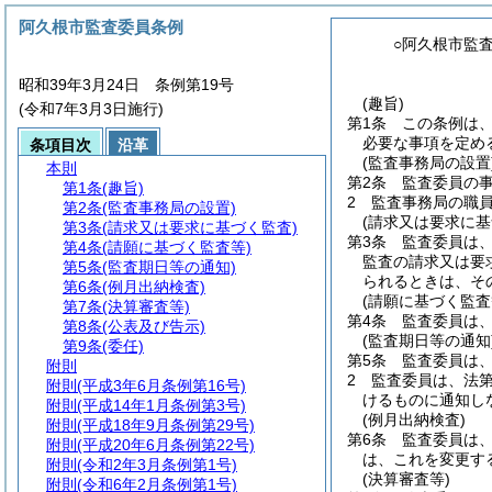
阿久根市監査委員条例
○阿久根市監
昭和39年3月24日 条例第19号
(趣旨)
(令和7年3月3日施行)
第1条
この条例は
必要な事項を定め
条項目次
沿革
(監査事務局の設置
本則
第2条
監査委員の
第1条
(趣旨)
2
監査事務局の職
第2条
(監査事務局の設置)
(請求又は要求に基
第3条
(請求又は要求に基づく監査)
第3条
監査委員は、
第4条
(請願に基づく監査等)
監査の請求又は要
第5条
(監査期日等の通知)
られるときは、そ
第6条
(例月出納検査)
(請願に基づく監査
第7条
(決算審査等)
第4条
監査委員は、
第8条
(公表及び告示)
(監査期日等の通知
第9条
(委任)
第5条
監査委員は、
附則
2
監査委員は、法第
附則
(平成3年6月条例第16号)
けるものに通知し
附則
(平成14年1月条例第3号)
(例月出納検査)
附則
(平成18年9月条例第29号)
第6条
監査委員は、
附則
(平成20年6月条例第22号)
は、これを変更す
附則
(令和2年3月条例第1号)
(決算審査等)
附則
(令和6年2月条例第1号)