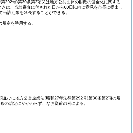
第292号)
第30条第2項又は地方公共団体の財政の健全化に関する
たときは、当該審査に付された日から60日以内に意見を市長に提出し
して当該期限を延長することができる。
の規定を準用する。
第5項並びに地方公営企業法
(昭和27年法律第292号)
第30条第2項の規
7条の規定にかかわらず、なお従前の例による。