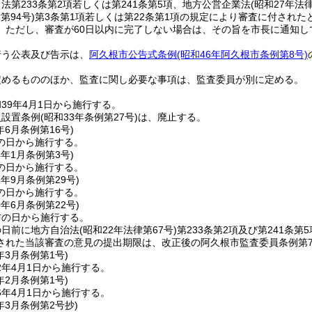
法第233条第2項若しくは第241条第5項、地方公営企業法
(昭和27年法律
第94号)
第3条第1項若しくは第22条第1項の規定により審査に付され
。
ただし、審査が60日以内に完了しない場合は、その旨を市長に通知
行う公表及び告示は、
阿久根市公告式条例
(昭和46年阿久根市条例第8号)
定めるもののほか、監査に関し必要な事項は、監査委員が別に定める。
39年4月1日から施行する。
員設置条例
(昭和33年条例第27号)
は、廃止する。
年6月
条例第16号)
の日から施行する。
4年1月
条例第3号)
の日から施行する。
8年9月
条例第29号)
の日から施行する。
0年6月
条例第22号)
布の日から施行する。
の日前に地方自治法
(昭和22年法律第67号)
第233条第2項及び第241条
された当該審査の意見の提出期限は、改正後の阿久根市監査委員条例第
年3月
条例第1号)
2年4月1日から施行する。
年2月
条例第1号)
6年4月1日から施行する。
年3月
条例第2号抄)