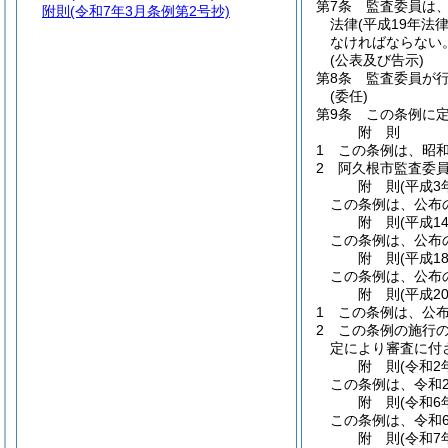
第7条
監査委員は、
附則
(令和7年3月条例第2号抄)
法律
(平成19年法律
なければならない
(公表及び告示)
第8条
監査委員が
(委任)
第9条
この条例に
附
則
1
この条例は、昭和
2
阿久根市監査委
附
則
(平成3
この条例は、公布
附
則
(平成1
この条例は、公布
附
則
(平成1
この条例は、公布
附
則
(平成2
1
この条例は、公
2
この条例の施行
定により審査に付
附
則
(令和2
この条例は、令和
附
則
(令和6
この条例は、令和
附
則
(令和7