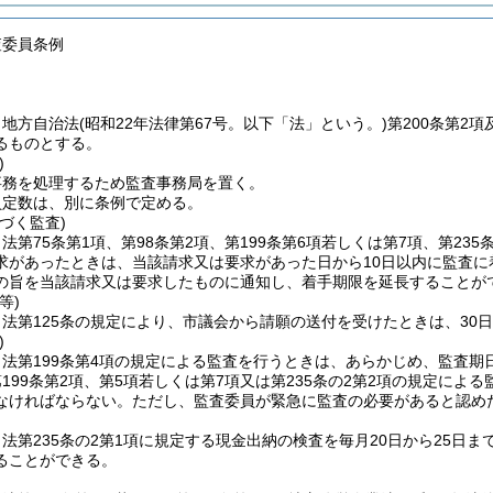
査委員条例
、地方自治法
(昭和22年法律第67号。以下「法」という。)
第200条第2
るものとする。
)
事務を処理するため監査事務局を置く。
員定数は、別に条例で定める。
づく監査)
法第75条第1項、第98条第2項、第199条第6項若しくは第7項、第235条
求があったときは、当該請求又は要求があった日から10日以内に監査に
の旨を当該請求又は要求したものに通知し、着手期限を延長することが
等)
法第125条の規定により、市議会から請願の送付を受けたときは、30
)
法第199条第4項の規定による監査を行うときは、あらかじめ、監査
199条第2項、第5項若しくは第7項又は第235条の2第2項の規定に
なければならない。
ただし、監査委員が緊急に監査の必要があると認め
法第235条の2第1項に規定する現金出納の検査を毎月20日から25日
ることができる。