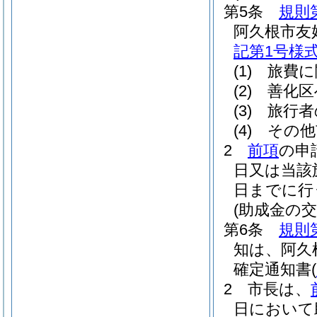
第5条
規則
阿久根市友
記第1号様
(1)
旅費に
(2)
善化区
(3)
旅行者
(4)
その他
2
前項
の申
日又は当該
日までに行
(助成金の
第6条
規則
知は、阿久
確定通知書
(
2
市長は、
日において