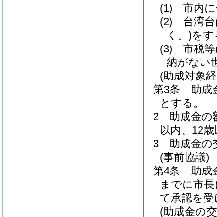
(1)
市内に
(2)
台湾台
く。)
をす
(3)
市税等
納がない
(助成対象経
第3条
助成
とする。
2
助成金の
以内、12
3
助成金の
(事前協議)
第4条
助成
までに市長
て承認を受
(助成金の交