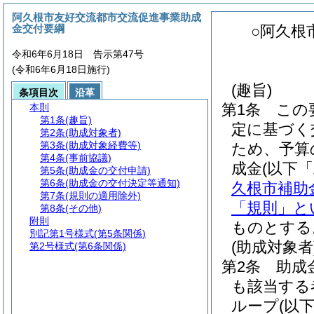
阿久根市友好交流都市交流促進事業助成
金交付要綱
○阿久根
令和6年6月18日 告示第47号
(令和6年6月18日施行)
(趣旨)
条項目次
沿革
第1条
この
本則
第1条
(趣旨)
定に基づく
第2条
(助成対象者)
第3条
(助成対象経費等)
ため、予算
第4条
(事前協議)
成金
(以下
第5条
(助成金の交付申請)
第6条
(助成金の交付決定等通知)
久根市補助
第7条
(規則の適用除外)
「規則」と
第8条
(その他)
附則
ものとする
別記第1号様式
(第5条関係)
(助成対象者
第2号様式
(第6条関係)
第2条
助成
も該当する
ループ
(以