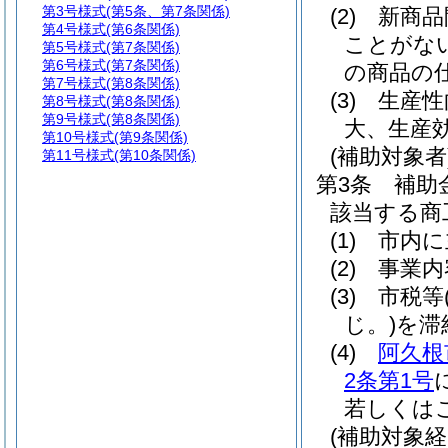
第3号様式
(第5条、第7条関係)
(2)
新商品
第4号様式
(第6条関係)
ことがな
第5号様式
(第7条関係)
第6号様式
(第7条関係)
の商品の
第7号様式
(第8条関係)
(3)
生産性
第8号様式
(第8条関係)
第9号様式
(第8条関係)
大、生産
第10号様式
(第9条関係)
(補助対象者
第11号様式
(第10条関係)
第3条
補助
該当する商
(1)
市内に
(2)
事業内
(3)
市税等
じ。)
を滞
(4)
阿久根
2条第1号
若しくは
(補助対象経