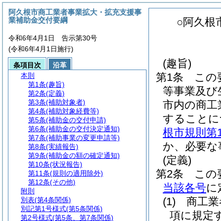
阿久根市商工業者事業拡大・拡充支援事
業補助金交付要綱
○阿久根
令和6年4月1日 告示第30号
(令和6年4月1日施行)
(趣旨)
条項目次
沿革
第1条
この
本則
第1条
(趣旨)
等事業及び
第2条
(定義)
第3条
(補助対象者)
市内の商工
第4条
(補助対象経費等)
することに
第5条
(補助金の交付申請)
第6条
(補助金の交付決定通知)
根市規則第
第7条
(補助事業の変更申請等)
か、必要な
第8条
(実績報告)
第9条
(補助金の額の確定通知)
(定義)
第10条
(状況報告)
第2条
この
第11条
(規則の適用除外)
第12条
(その他)
当該各号
に
附則
(1)
商工業
別表
(第4条関係)
別記第1号様式
(第5条関係)
項に規定
第2号様式
(第5条、第7条関係)