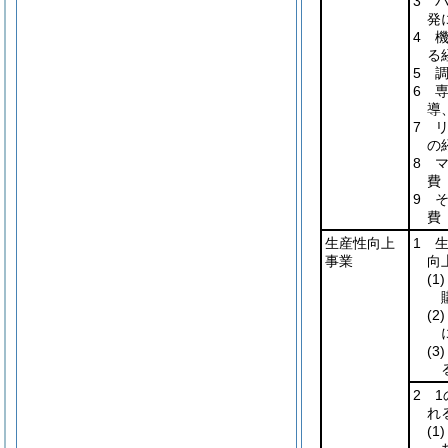
3 
発
4 
る
5 
6 
導
7 
の
8 
費
9 
費
生産性向上
1 
事業
向
(1)
(2)
(3)
2 
れ
(1)