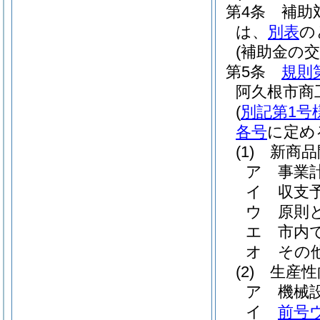
第4条
補助
は、
別表
の
(補助金の交
第5条
規則
阿久根市商
(
別記第1号
各号
に定め
(1)
新商品
ア
事業
イ
収支
ウ
原則
エ
市内
オ
その
(2)
生産性
ア
機械
イ
前号