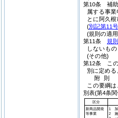
第10条
補
属する事業
とに阿久根
(
別記第11
(規則の適用
第11条
規則
しないもの
(その他)
第12条
こ
別に定める
附
則
この要綱は
別表
(第4条関
区分
新商品開発
1 
等事業
2 