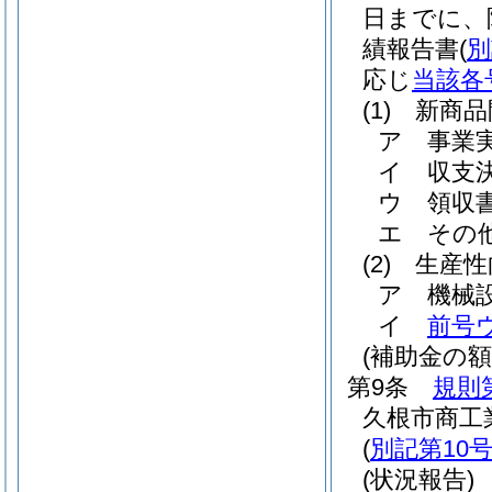
日までに、
績報告書
(
別
応じ
当該各
(1)
新商品
ア
事業
イ
収支
ウ
領収
エ
その
(2)
生産性
ア
機械
イ
前号
(補助金の額
第9条
規則
久根市商工
(
別記第10
(状況報告)