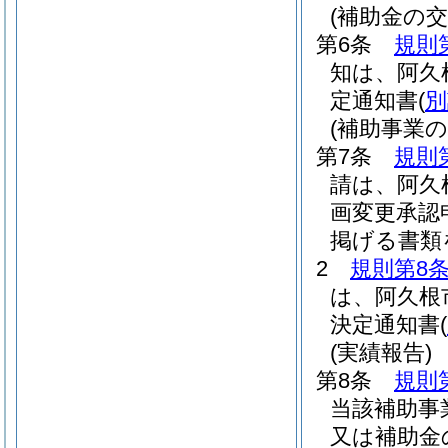
(補助金の交
第6条
規則
知は、阿久
定通知書
(
別
(補助事業の
第7条
規則
請は、阿久
画変更承認
掲げる書類
2
規則第8条
は、阿久根
決定通知書
(
(実績報告)
第8条
規則
当該補助事
又は補助金