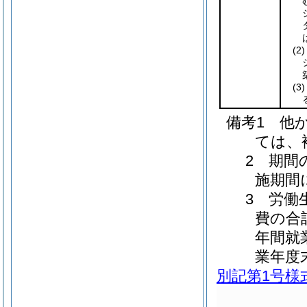
(2)
(3)
備考1 他
ては、
2 期間
施期間
3 労働
費の合
年間就
業年度
別記第1号様