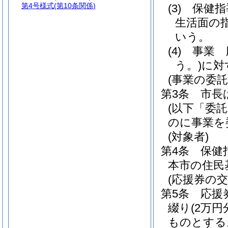
第4号様式
(第10条関係)
(3)
保健指
生活面の
いう。
(4)
事業 
う。)
に対
(事業の委託
第3条
市長
(以下「委
のに事業を
(対象者)
第4条
保健
本市の住民
(応援券の交
第5条
応援
綴り
(2万円
ものとする