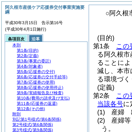
阿久根市産後ケア応援券交付事業実施要
綱
○阿久根
平成30年3月15日 告示第16号
(平成30年4月1日施行)
(目的)
条項目次
沿革
第1条
この
本則
第1条
(目的)
る阿久根市
第2条
(定義)
第3条
(事業の委託)
ることによ
第4条
(対象者)
減し、本市
第5条
(応援券の交付)
第6条
(応援券の交付手続等)
る環境づく
第7条
(応援券の使用)
(定義)
第8条
(応援券の使用停止)
第9条
(実績報告及び検査)
第2条
この
第10条
(費用の請求及び支払)
当該各号
に
第11条
(応援券の返還)
第12条
(その他)
(1)
産婦 
附則
(2)
産婦等
別記第1号様式
(第6条関係)
第2号様式
(第6条関係)
う。
第3号様式
(第9条関係)