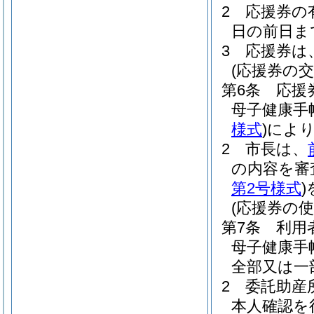
2
応援券の
日の前日ま
3
応援券は
(応援券の交
第6条
応援
母子健康手
様式
)
によ
2
市長は、
の内容を審
第2号様式
)
(応援券の使
第7条
利用
母子健康手
全部又は一
2
委託助産
本人確認を