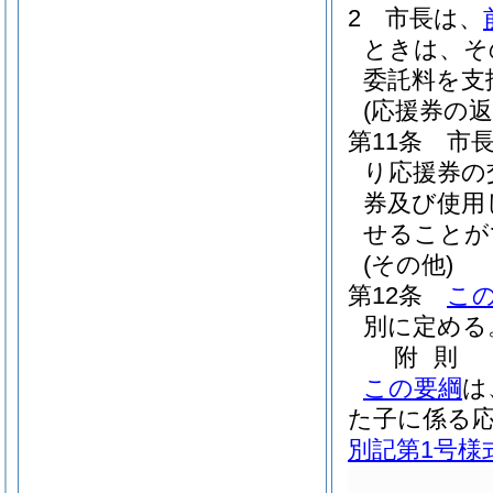
2
市長は、
ときは、そ
委託料を支
(応援券の返
第11条
市
り応援券の
券及び使用
せることが
(その他)
第12条
こ
別に定める
附
則
この要綱
は
た子に係る
別記第1号様