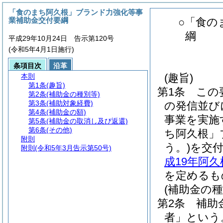
「食のまち阿久根」ブランド力強化等事
業補助金交付要綱
○「食の
綱
平成29年10月24日 告示第120号
(令和5年4月1日施行)
条項目次
沿革
(趣旨)
本則
第1条
(趣旨)
第1条
この
第2条
(補助金の種別等)
第3条
(補助対象経費)
の発信並び
第4条
(補助金の額)
事業を実施
第5条
(補助金の取消し及び返還)
第6条
(その他)
ち阿久根」
附則
う。)
を交
附則
(令和5年3月告示第50号)
成19年阿久
を定めるも
(補助金の種
第2条
補助
者」という