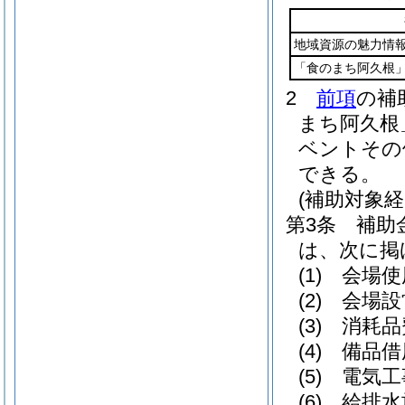
地域資源の魅力情
「食のまち阿久根
2
前項
の補
まち阿久根
ベントその
できる。
(補助対象経
第3条
補助
は、次に掲
(1)
会場使
(2)
会場設
(3)
消耗品
(4)
備品借
(5)
電気工
(6)
給排水