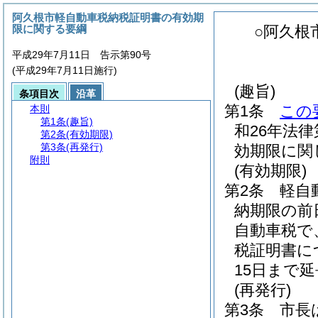
阿久根市軽自動車税納税証明書の有効期
限に関する要綱
○阿久根
平成29年7月11日 告示第90号
(平成29年7月11日施行)
(趣旨)
条項目次
沿革
第1条
この
本則
第1条
(趣旨)
和26年法律第
第2条
(有効期限)
第3条
(再発行)
効期限に関
附則
(有効期限)
第2条
軽自
納期限の前
自動車税で
税証明書に
15日まで
(再発行)
第3条
市長