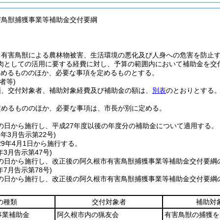
害鳥獣捕獲事業等補助金交付要綱
、有害鳥獣による農林物被害、生活環境の悪化及び人身への危害を防止
肉としての活用に要する経費に対し、予算の範囲内において補助金を交
定めるもののほか、必要な事項を定めるものとする。
者等)
類、交付対象者、補助対象経費及び補助金の額は、
別表
のとおりとする
定めるもののほか、必要な事項は、市長が別に定める。
の日から施行し、平成27年度以後の年度分の補助金について適用する。
9年3月
告示第22号)
9年4月1日から施行する。
年3月
告示第47号)
の日から施行し、改正後の阿久根市有害鳥獣捕獲事業等補助金交付要綱
年7月
告示第78号)
の日から施行し、改正後の阿久根市有害鳥獣捕獲事業等補助金交付要綱
の種類
交付対象者
補助対
事業補助金
阿久根市内の猟友会
有害鳥獣の捕獲を