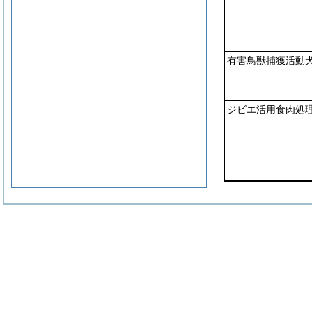
有害鳥獣捕獲活動
ジビエ活用食肉処