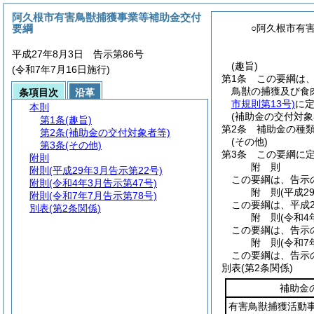
阿久根市有害鳥獣捕獲事業等補助金交付
要綱
○阿久根市有
平成27年8月3日 告示第86号
(趣旨)
(令和7年7月16日施行)
第1条
この要綱は
鳥獣の捕獲及び食
条項目次
沿革
市規則第13号)
に
本則
(補助金の交付対象
第1条
(趣旨)
第2条
補助金の種
第2条
(補助金の交付対象者等)
(その他)
第3条
(その他)
第3条
この要綱に
附則
附
則
附則
(平成29年3月告示第22号)
この要綱は、告示
附則
(令和4年3月告示第47号)
附
則
(平成2
附則
(令和7年7月告示第78号)
この要綱は、平成2
別表
(第2条関係)
附
則
(令和4
この要綱は、告示
附
則
(令和7
この要綱は、告示
別表
(第2条関係)
補助金
有害鳥獣捕獲活動