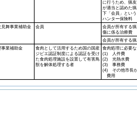
に行うため、猟友
が適当と認めた猟
下「会員」という
ハンター保険料
犬見舞事業補助金
会員
会員が所有する猟
傷に係る治療費
会員が所有する猟
理事業補助金
食肉として活用するため国の国産
食肉処理に必要な
ジビエ認証制度による認証を受け
(1)
人件費
た食肉処理施設を設置して有害鳥
(2)
光熱水費
獣を解体処理する者
(3)
事務費
(4)
その他市長が
費用