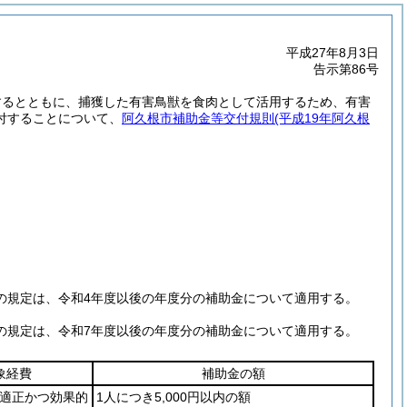
平成27年8月3日
告示第86号
するとともに、捕獲した有害鳥獣を食肉として活用するため、有害
付することについて、
阿久根市補助金等交付規則
(平成19年阿久根
。
の規定は、令和4年度以後の年度分の補助金について適用する。
の規定は、令和7年度以後の年度分の補助金について適用する。
象経費
補助金の額
適正かつ効果的
1人につき5,000円以内の額