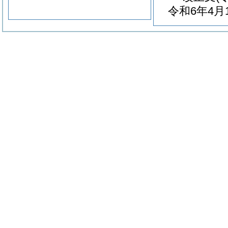
令和6年4