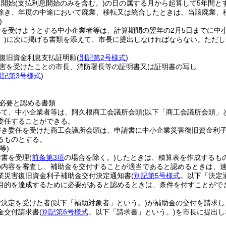
還開始
(支払利息開始のみを含む。)
の日の属する月から起算して5年間と
除き、年度の中途において廃業、移転又は統合したときは、当該廃業、
)
付を受けようとする中小企業者等は、計算期間の翌年の2月5日までに中
)
に次に掲げる書類を添えて、市長に提出しなければならない。
ただし
復旧資金利息支払証明願
(
別記第2号様式
)
害を受けたことの市長、消防署長等の証明書又は証明書の写し
別記第3号様式
)
必要と認める書類
いて、中小企業者等は、阿久根商工会議所会頭
(以下「商工会議所会頭」
委任することができる。
づき委任を受けた商工会議所会頭は、申請書に中小企業災害復旧資金利
るものとする。
等)
請書を受理
(
前条第3項
の場合を除く。)
したときは、積算表を作成するも
の内容を審査し、補助金を交付することが適当であると認めるときは、
業災害復旧資金利子補助金交付決定通知書
(
別記第5号様式
。以下「決定
目的を達成するために必要があると認めるときは、条件を付すことがで
付決定を受けた者
(以下「補助対象者」という。)
が補助金の交付を請求し
金交付請求書
(
別記第6号様式
。以下「請求書」という。)
を市長に提出し