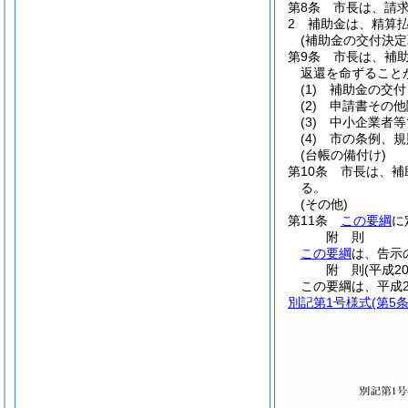
第8条
市長は、請
2
補助金は、精算
(補助金の交付決定
第9条
市長は、補
返還を命ずること
(1)
補助金の交付
(2)
申請書その他
(3)
中小企業者等
(4)
市の条例、規
(台帳の備付け)
第10条
市長は、補
る。
(その他)
第11条
この要綱
に
附
則
この要綱
は、告示
附
則
(平成2
この要綱は、平成2
別記第1号様式
(第5