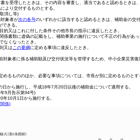
求書を受理したときは、その内容を審査し、適当であると認めるときは
払により交付するものとする。
取消し等)
助対象者が
次の各号
のいずれかに該当すると認めるときは、補助金の交
ができる。
目的又はこれに付した条件その他市長の指示に違反したとき。
関係書類に虚偽の記載をし、補助事業の施行について不正の行為があっ
でなくなったとき。
則又は
この要綱
に定める事項に違反したとき。
助対象者に係る補助額及び交付状況等を管理するため、中小企業災害復
定めるもののほか、必要な事項については、市長が別に定めるものとす
の日から施行し、平成18年7月20日以後の補助金について適用する。
0年9月
告示第94号)
0年10月1日から施行する。
条関係)