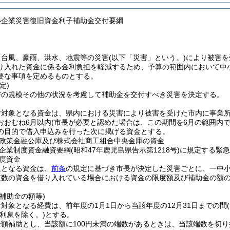
小企業災害復旧資金利子補助金交付要綱
、台風、豪雨、洪水、地震等の災害
(以下「災害」という。)
により被害を
り入れた資金に係る金利負担を軽減するため、予算の範囲内において中
要な事項を定めるものとする。
定)
害の規模その他の状況を考慮して補助金を交付すべき災害を決定する。
付対象となる資金は、県内における災害により被害を受けた市内に事業
おおむね6月以内
(市長が必要と認めた場合は、この期間を6月の範囲内で
の目的で借入申込みを行った次に掲げる資金とする。
政策金融公庫及び株式会社商工組合中央金庫の資金
企業制度資金融資要綱
(昭和47年鹿児島県告示第1218号)
に規定する緊急
度資金
象となる資金は、
前条
の規定に基づき市長が決定した災害ごとに、一中小企
複数の資金を借り入れている場合における資金の限度額及び補助金の額
補助金の額等)
対象となる経費は、前年度の1月1日から当該年度の12月31日までの間
滞利息を除く。)
とする。
額補助とし、当該額に100円未満の端数があるときは、当該端数を切