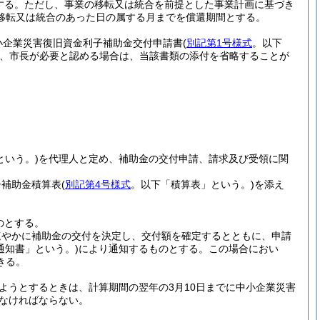
する。
ただし、事業の移転又は統合を前提とした事業計画に基づき
移転又は統合のあった日の属する月までを償還期間とする。
小企業災害復旧資金利子補助金交付申請書
(
別記第1号様式
。以下
、市長が必要と認める場合は、当該書類の添付を省略することが
という。)
を代理人と定め、補助金の交付申請、請求及び受領に関
子補助金積算表
(
別記第4号様式
。以下「積算表」という。)
を添え
のとする。
速やかに補助金の交付を決定し、交付額を確定するとともに、申請
通知書」という。)
により通知するものとする。
この場合におい
きる。
ようとするときは、計算期間の翌年の3月10日までに中小企業災害
なければならない。