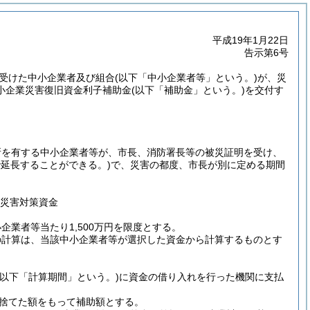
平成19年1月22日
告示第6号
受けた中小企業者及び組合
(以下「中小企業者等」という。)
が、災
小企業災害復旧資金利子補助金
(以下「補助金」という。)
を交付す
所を有する中小企業者等が、市長、消防署長等の被災証明を受け、
延長することができる。)
で、災害の都度、市長が別に定める期間
災害対策資金
業者等当たり1,500万円を限度とする。
の計算は、当該中小企業者等が選択した資金から計算するものとす
(以下「計算期間」という。)
に資金の借り入れを行った機関に支払
り捨てた額をもって補助額とする。