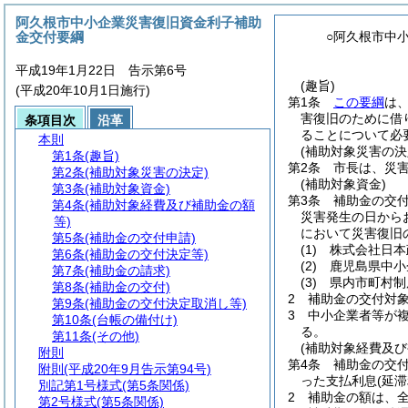
阿久根市中小企業災害復旧資金利子補助
金交付要綱
○阿久根市中
平成19年1月22日 告示第6号
(趣旨)
(平成20年10月1日施行)
第1条
この要綱
は
害復旧のために借
条項目次
沿革
ることについて必
本則
(補助対象災害の決
第1条
(趣旨)
第2条
市長は、災
第2条
(補助対象災害の決定)
(補助対象資金)
第3条
(補助対象資金)
第3条
補助金の交
第4条
(補助対象経費及び補助金の額
災害発生の日から
等)
において災害復旧
第5条
(補助金の交付申請)
(1)
株式会社日本
第6条
(補助金の交付決定等)
(2)
鹿児島県中小
第7条
(補助金の請求)
(3)
県内市町村制
第8条
(補助金の交付)
2
補助金の交付対
第9条
(補助金の交付決定取消し等)
3
中小企業者等が
第10条
(台帳の備付け)
る。
第11条
(その他)
(補助対象経費及び
附則
第4条
補助金の交付
附則
(平成20年9月告示第94号)
った支払利息
(延
別記第1号様式
(第5条関係)
2
補助金の額は、全
第2号様式
(第5条関係)