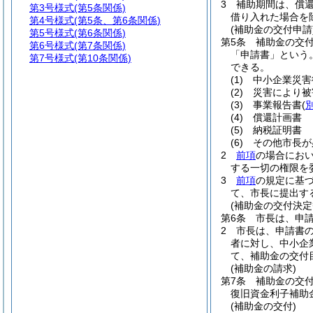
3
補助期間は、償
第3号様式
(第5条関係)
借り入れた場合を
第4号様式
(第5条、第6条関係)
(補助金の交付申請
第5号様式
(第6条関係)
第5条
補助金の交
第6号様式
(第7条関係)
「申請書」という。
第7号様式
(第10条関係)
できる。
(1)
中小企業災害
(2)
災害により被
(3)
事業報告書
(
(4)
償還計画書
(5)
納税証明書
(6)
その他市長が
2
前項
の場合にお
する一切の権限を
3
前項
の規定に基
て、市長に提出す
(補助金の交付決定
第6条
市長は、申
2
市長は、申請書
者に対し、中小企
て、補助金の交付
(補助金の請求)
第7条
補助金の交
復旧資金利子補助
(補助金の交付)