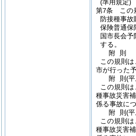
(準用規定)
第7条
この
防接種事故
保険普通保
国市長会予
する。
附
則
この規則は
市が行った
附
則
(
この規則は
種事故災害補
係る事故に
附
則
(
この規則は
種事故災害補