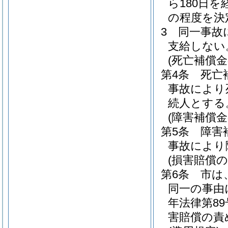
ら180日
の程度を決
3
同一事故
支給しない
(死亡補償
第4条
死亡
事故により
続人とする
(障害補償
第5条
障害
事故により
(損害賠償の
第6条
市は
同一の事由
年法律第89
害賠償の責