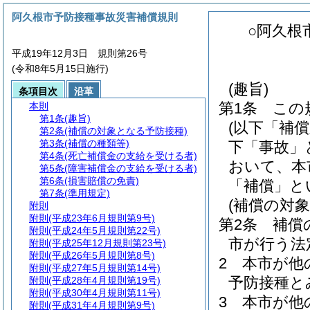
阿久根市予防接種事故災害補償規則
○阿久根
平成19年12月3日 規則第26号
(令和8年5月15日施行)
(趣旨)
条項目次
沿革
第1条
この
本則
第1条
(趣旨)
(以下「補
第2条
(補償の対象となる予防接種)
第3条
(補償の種類等)
下「事故」
第4条
(死亡補償金の支給を受ける者)
おいて、本
第5条
(障害補償金の支給を受ける者)
第6条
(損害賠償の免責)
「補償」と
第7条
(準用規定)
(補償の対
附則
附則
(平成23年6月規則第9号)
第2条
補償
附則
(平成24年5月規則第22号)
市が行う法
附則
(平成25年12月規則第23号)
附則
(平成26年5月規則第8号)
2
本市が他
附則
(平成27年5月規則第14号)
予防接種と
附則
(平成28年4月規則第19号)
附則
(平成30年4月規則第11号)
3
本市が他
附則
(平成31年4月規則第9号)