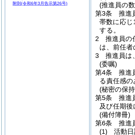
附則
(令和6年3月告示第26号)
(推進員の数
第3条
推進
帯数に応じ
する。
2
推進員の
は、前任者
3
推進員は
(委嘱)
第4条
推進
る責任感の
(秘密の保持
第5条
推進
及び任期後
(備付簿冊)
第6条
推進
(1)
活動日