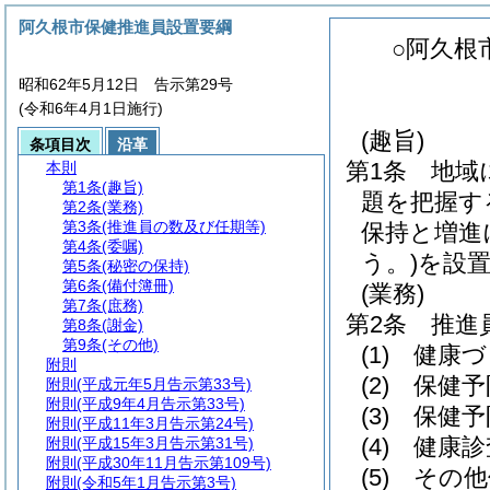
阿久根市保健推進員設置要綱
○阿久根
昭和62年5月12日 告示第29号
(令和6年4月1日施行)
(趣旨)
条項目次
沿革
第1条
地域
本則
第1条
(趣旨)
題を把握す
第2条
(業務)
第3条
(推進員の数及び任期等)
保持と増進
第4条
(委嘱)
う。)
を設
第5条
(秘密の保持)
第6条
(備付簿冊)
(業務)
第7条
(庶務)
第2条
推進
第8条
(謝金)
第9条
(その他)
(1)
健康づ
附則
(2)
保健予
附則
(平成元年5月告示第33号)
附則
(平成9年4月告示第33号)
(3)
保健予
附則
(平成11年3月告示第24号)
(4)
健康診
附則
(平成15年3月告示第31号)
附則
(平成30年11月告示第109号)
(5)
その他
附則
(令和5年1月告示第3号)