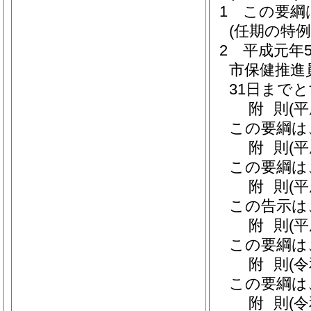
1
この要綱
(任期の特例
2
平成元年
市保健推進
31日まで
附
則
(
この要綱は
附
則
(
この要綱は
附
則
(
この告示は
附
則
(平
この要綱は
附
則
(
この要綱は
附
則
(