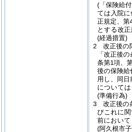
(「保険給
ては入院に
正規定、第
とする改正
(経過措置)
2
改正後の
「改正後の
条第1項、
後の保険給
用し、同日
については
(準備行為)
3
改正後の
びこれに関
前において
(阿久根市