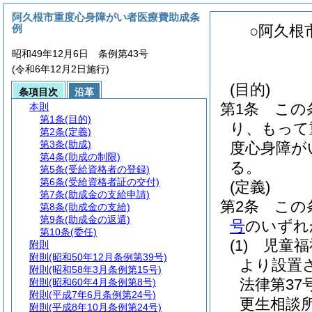
阿久根市重度心身障がい者医療費助成条
例
○阿久根
昭和49年12月6日 条例第43号
(令和6年12月2日施行)
(目的)
条項目次
沿革
第1条
この
本則
第1条
(目的)
り、もって
第2条
(定義)
第3条
(助成)
度心身障が
第4条
(助成の制限)
る。
第5条
(受給資格者の登録)
第6条
(受給資格者証の交付)
(定義)
第7条
(助成金の支給申請)
第2条
この
第8条
(助成金の支給)
第9条
(助成金の返還)
号
のいずれ
第10条
(委任)
(1)
児童福
附則
附則
(昭和50年12月条例第39号)
より設置
附則
(昭和58年3月条例第15号)
法律第37号
附則
(昭和60年4月条例第8号)
附則
(平成7年6月条例第24号)
更生相談
附則
(平成8年10月条例第24号)