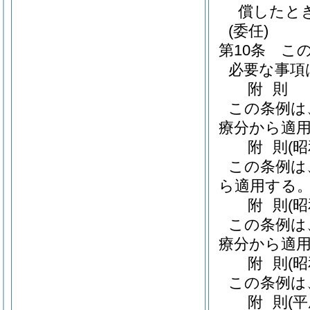
償したと
(委任)
第10条
こ
必要な事項
附
則
この条例は
療分から適
附
則
(昭
この条例は
ら適用する
附
則
(
この条例は
療分から適
附
則
(
この条例は
附
則
(