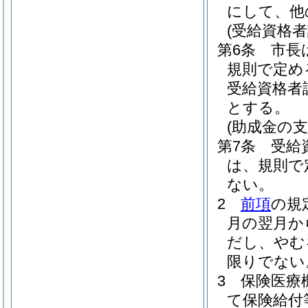
にして、他
(受給資格者
第6条
市長
規則で定め
受給資格者
とする。
(助成金の支
第7条
受給
は、規則で
ない。
2
前項
の規
月の翌月か
だし、やむ
限りでない
3
保険医療
て保険給付