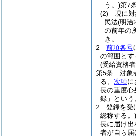
う。)
第7
(2)
現に対
民法
(明治
の前年の
き。
2
前項各号
の範囲とす
(受給資格者
第5条
対象
る。
次項
に
長の重度心
録」という
2
登録を受
総称する。
長に届け出
者が自ら届