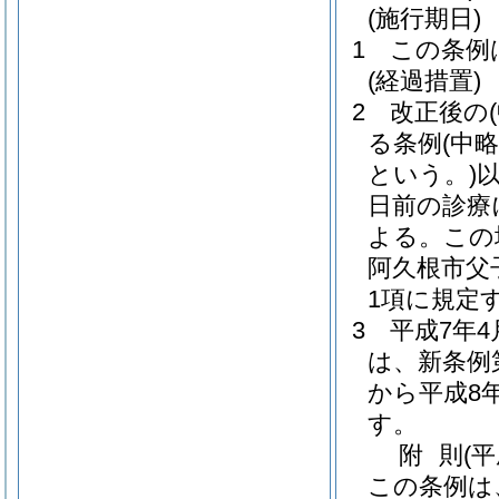
(施行期日)
1
この条例
(経過措置)
2
改正後の
る条例
(中略
という。)
日前の診療
よる。
この
阿久根市父
1項に規定
3
平成7年
は、新条例
から平成8
す。
附
則
(
この条例は