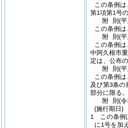
この条例は
第1項第1号
附
則
(
この条例は
附
則
(
この条例は
中阿久根市重
定は、公布
附
則
(
この条例は
及び第3条の
部分に限る。
附
則
(
(施行期日)
1
この条例
に1号を加