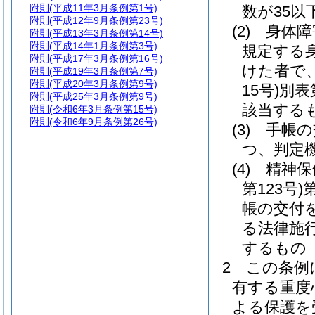
附則
(平成11年3月条例第1号)
数が35
附則
(平成12年9月条例第23号)
(2)
身体障
附則
(平成13年3月条例第14号)
附則
(平成14年1月条例第3号)
規定する
附則
(平成17年3月条例第16号)
けた者で
附則
(平成19年3月条例第7号)
附則
(平成20年3月条例第9号)
15号)
別表
附則
(平成25年3月条例第9号)
該当する
附則
(令和6年3月条例第15号)
附則
(令和6年9月条例第26号)
(3)
手帳の
つ、判定
(4)
精神保
第123号)
帳の交付
る法律施
するもの
2
この条例
有する重度
よる保護を