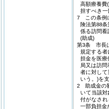
高額療養費
担すべき一
7
この条例
険法第88
係る訪問看
(助成)
第3条
市長
規定する者
担金を医療
局又は訪問
者に対して
いう。)
を
2
助成金の
いて当該対
付がなされ
一部負担金