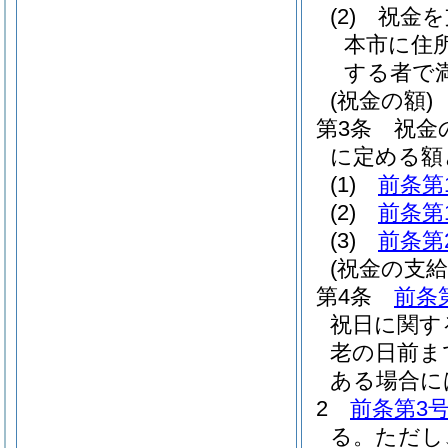
(2)
祝金を
本市に住
する者で満
(祝金の額)
第3条
祝金
に定める額
(1)
前条第
(2)
前条第
(3)
前条第
(祝金の支給
第4条
前条
祝日に関す
老の日前ま
ある場合に
2
前条第3
る。
ただし