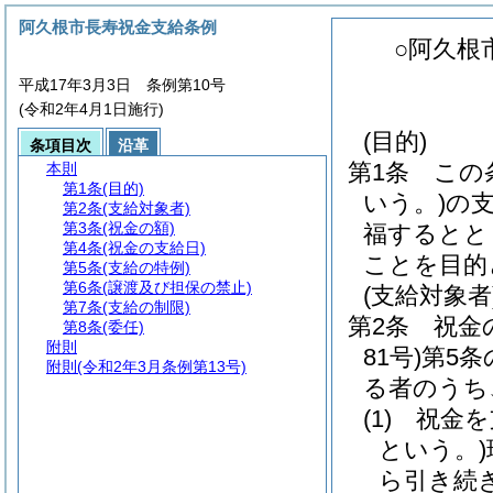
阿久根市長寿祝金支給条例
○阿久根
平成17年3月3日 条例第10号
(令和2年4月1日施行)
(目的)
条項目次
沿革
第1条
この
本則
第1条
(目的)
いう。)
の
第2条
(支給対象者)
第3条
(祝金の額)
福するとと
第4条
(祝金の支給日)
ことを目的
第5条
(支給の特例)
第6条
(譲渡及び担保の禁止)
(支給対象者
第7条
(支給の制限)
第2条
祝金
第8条
(委任)
附則
81号)
第5
附則
(令和2年3月条例第13号)
る者のうち
(1)
祝金を
という。)
ら引き続き