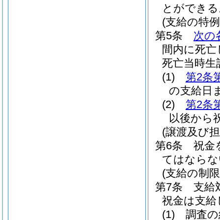
とができる
(支給の特例
第5条
次の
間内に死亡
死亡当時生
(1)
第2条
の支給日
(2)
第2条
以後から
(譲渡及び担
第6条
祝金
てはならな
(支給の制限
第7条
支給
祝金は支給
(1)
調査の