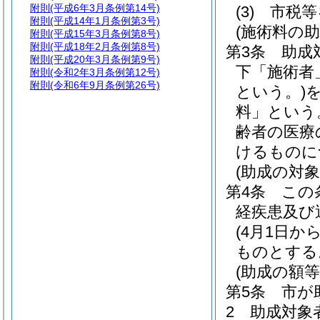
附則
(平成6年3月条例第14号)
(3)
市税等
附則
(平成14年1月条例第3号)
(施術料の助
附則
(平成15年3月条例第8号)
附則
(平成18年2月条例第8号)
第3条
助成
附則
(平成20年3月条例第9号)
下「施術者
附則
(令和2年3月条例第12号)
附則
(令和6年9月条例第26号)
という。)
料」という
齢者の医療
けるものに
(助成の対
第4条
この
経疾患及び
(4月1日か
ものとする
(助成の額等
第5条
市が
2
助成対象