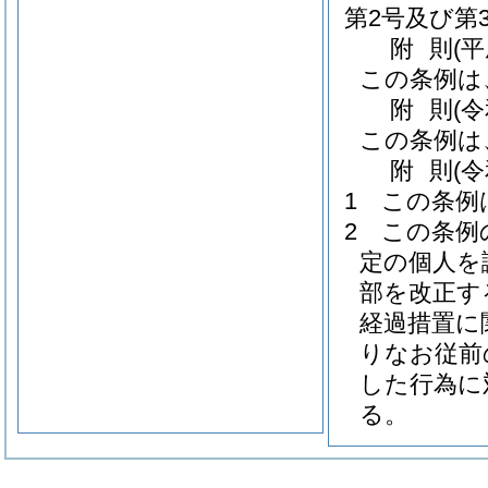
第2号及び第
附
則
(
この条例は
附
則
(
この条例は
附
則
(
1
この条例
2
この条例
定の個人を
部を改正す
経過措置に
りなお従前
した行為に
る。