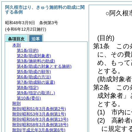
阿久根市はり、きゅう施術料の助成に関
する条例
○阿久根
昭和48年3月9日 条例第3号
(令和6年12月2日施行)
(目的)
条項目次
沿革
第1条
この
本則
第1条
(目的)
に、その費
第2条
(助成対象者)
第3条
(施術料の助成)
め、もって
第4条
(助成の対象とする施術)
とする。
第5条
(助成の額等)
第6条
(助成の方法)
(助成対象者
第7条
(助成額の返還)
第2条
この
第8条
(指定)
第9条
(指定の取消し)
成対象者」
第10条
(委任)
とする。
附則
附則
(昭和51年3月条例第2号)
(1)
市内に
附則
(昭和53年3月条例第1号)
(2)
高齢者
附則
(昭和56年3月条例第13号)
附則
(昭和58年3月条例第18号)
に規定す
附則
(平成元年3月条例第6号)