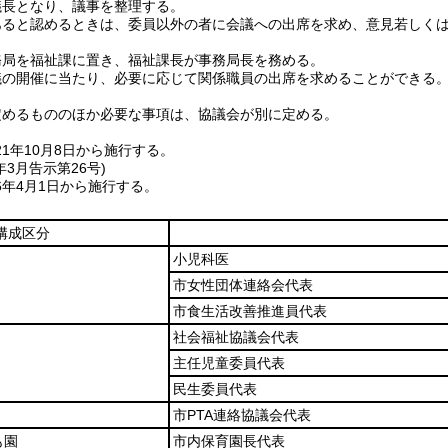
議長となり、議事を整理する。
あると認めるときは、委員以外の者に会議への出席を求め、意見若しく
務局を福祉課に置き、福祉課長が事務局長を務める。
議の開催に当たり、必要に応じて関係職員の出席を求めることができる
定めるもののほか必要な事項は、協議会が別に定める。
1年10月8日から施行する。
年3月
告示第26号)
6年4月1日から施行する。
構成区分
小児科医
市女性団体連絡会代表
市食生活改善推進員代表
社会福祉協議会代表
主任児童委員代表
民生委員代表
市PTA連絡協議会代表
も園
市内保育園長代表