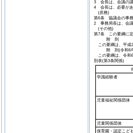
3
会長は、会議の
4
会長は、必要が
(庶務)
第6条
協議会の事
2
事務局長は、会
(その他)
第7条
この要綱に
附
則
この要綱は、平成2
附
則
(令和6
この要綱は、令和
別表
(第3条関係)
学識経験者
児童福祉関係団体
児童関係団体
保育園・認定こど