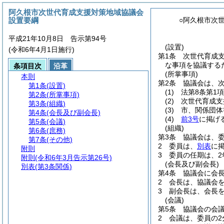
阿久根市次世代育成支援対策地域協議会
設置要綱
○阿久根市次
平成21年10月8日 告示第94号
(設置)
(令和6年4月1日施行)
第1条
次世代育成
な事項を協議する
条項目次
沿革
(所掌事項)
本則
第2条
協議会は、
第1条
(設置)
(1)
法第8条第1
第2条
(所掌事項)
(2)
次世代育成支
第3条
(組織)
(3)
市、関係団体
第4条
(会長及び副会長)
(4)
前3号
に掲げ
第5条
(会議)
(組織)
第6条
(庶務)
第3条
協議会は、委
第7条
(その他)
2
委員は、
別表
に
附則
3
委員の任期は、2
附則
(令和6年3月告示第26号)
(会長及び副会長)
別表
(第3条関係)
第4条
協議会に会
2
会長は、協議会
3
副会長は、会長
(会議)
第5条
協議会の会
2
会議は、委員の2