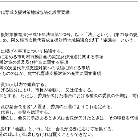
世代育成支援対策地域協議会設置要綱
支援対策推進法
(平成15年法律第120号。以下「法」という。)
第21条の
ため、阿久根市次世代育成支援対策地域協議会
(以下「協議会」という。
次に掲げる事項について協議する。
項に定める市町村行動計画の策定及び推進に関する事項
援対策の普及及び推進に関する事項
等の次世代育成支援対策への取組に関する事項
るもののほか、次世代育成支援対策の充実に関す事項
員15人以内で組織する。
掲げる区分により、市長が委嘱し、又は任命する。
年とする。
ただし、委員が欠けた場合における補欠の委員の任期は、前
長及び副会長を各1人置き、委員の互選によりこれを定める。
を代表し、会務を総理する。
を補佐し、会長に事故あるとき又は会長が欠けたときは、その職務を代
議
(以下「会議」という。)
は、会長が必要に応じて招集する。
分の1以上が出席しなければ開くことができない。