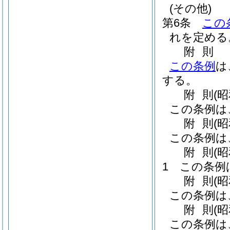
(その他)
第6条
この
れを定める
附
則
この条例
は
する。
附
則
(昭
この条例は
附
則
(昭
この条例は
附
則
(
1
この条例
附
則
(
この条例は
附
則
(
この条例は