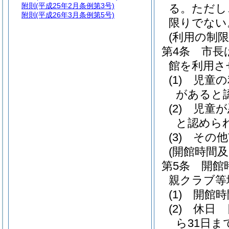
附則
(平成25年2月条例第3号)
る。
ただし
附則
(平成26年3月条例第5号)
限りでない
(利用の制限
第4条
市長
館を利用さ
(1)
児童の
があると
(2)
児童が
と認めら
(3)
その他
(開館時間及
第5条
開館
親クラブ等
(1)
開館時
(2)
休日 
ら31日ま