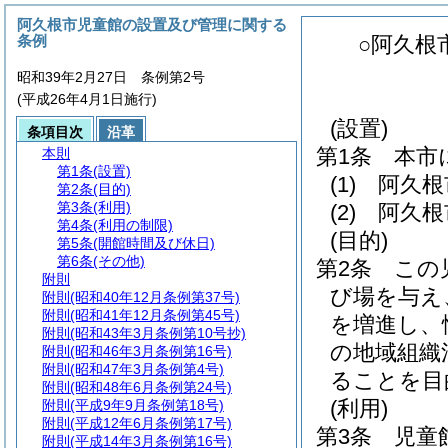
阿久根市児童館の設置及び管理に関する
条例
○阿久根
昭和39年2月27日 条例第2号
(平成26年4月1日施行)
(設置)
条項目次
沿革
第1条
本市
本則
第1条
(設置)
(1)
阿久根
第2条
(目的)
第3条
(利用)
(2)
阿久根
第4条
(利用の制限)
(目的)
第5条
(開館時間及び休日)
第6条
(その他)
第2条
この
附則
び場を与え
附則
(昭和40年12月条例第37号)
附則
(昭和41年12月条例第45号)
を増進し、
附則
(昭和43年3月条例第10号抄)
の地域組織
附則
(昭和46年3月条例第16号)
附則
(昭和47年3月条例第4号)
ることを目
附則
(昭和48年6月条例第24号)
(利用)
附則
(平成9年9月条例第18号)
附則
(平成12年6月条例第17号)
第3条
児童
附則
(平成14年3月条例第16号)