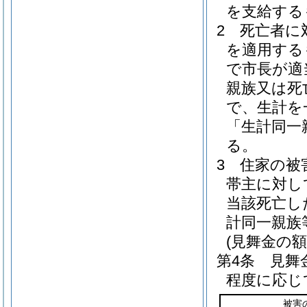
を支給する
2
死亡者に
を適用する
で市長が適
親族又は死
で、生計を
「生計同一
る。
3
住家の被
帯主に対し
当該死亡し
計同一親族
(見舞金の額
第4条
見舞
程度に応じ
被害