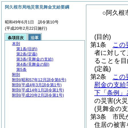
阿久根市局地災害見舞金支給要綱
○阿久根
昭和49年6月1日 訓令第10号
(平成20年2月22日施行)
(目的)
条項目次
沿革
第1条
この
本則
第1条
(目的)
者に対して
第2条
(定義)
第3条
(見舞金の支給)
ることを目
第4条
(見舞金の額)
(定義)
第5条
附則
第2条
この
附則
(昭和57年12月訓令第6号)
慰金の支給
附則
(平成4年3月訓令第1号)
附則
(平成14年1月訓令第1号)
下「条例」
附則
(平成20年2月訓令第1号)
の災害
(火
(見舞金の支
第3条
市民
住居の被害