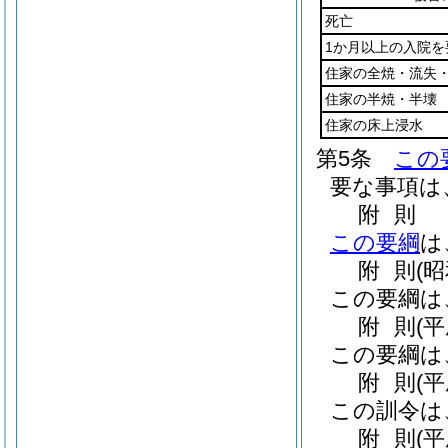
死亡
1か月以上の入院を
住家の全焼・流失
住家の半焼・半壊
住家の床上浸水
第5条
この
要な事項は
附
則
この要綱
は
附
則
(昭
この要綱は
附
則
(
この要綱は
附
則
(
この訓令は
附
則
(