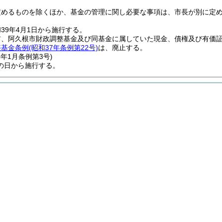
定めるものを除くほか、基金の管理に関し必要な事項は、市長が別に定
39年4月1日から施行する。
前、阿久根市財政調整基金及び同基金に属していた現金、債権及び有価
整基金条例
(昭和37年条例第22号)
は、廃止する。
4年1月
条例第3号)
の日から施行する。