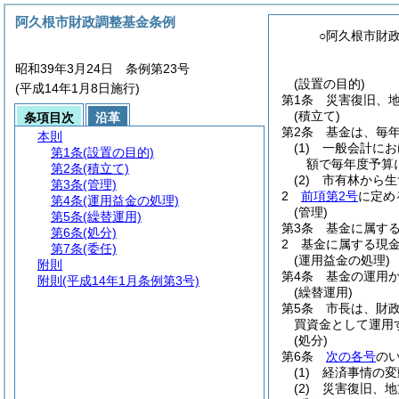
阿久根市財政調整基金条例
○阿久根市財
昭和39年3月24日 条例第23号
(設置の目的)
(平成14年1月8日施行)
第1条
災害復旧、
(積立て)
条項目次
沿革
第2条
基金は、毎
本則
(1)
一般会計にお
第1条
(設置の目的)
額で毎年度予算
第2条
(積立て)
(2)
市有林から生
第3条
(管理)
2
前項第2号
に定め
第4条
(運用益金の処理)
(管理)
第5条
(繰替運用)
第3条
基金に属す
第6条
(処分)
2
基金に属する現
第7条
(委任)
(運用益金の処理)
附則
第4条
基金の運用
附則
(平成14年1月条例第3号)
(繰替運用)
第5条
市長は、財
買資金として運用
(処分)
第6条
次の各号
の
(1)
経済事情の変
(2)
災害復旧、地