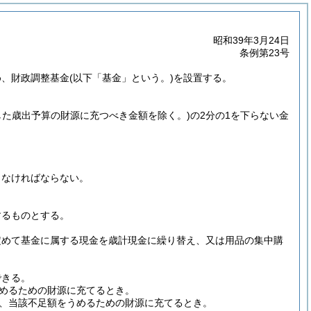
昭和39年3月24日
条例第23号
め、財政調整基金
(以下「基金」という。)
を設置する。
した歳出予算の財源に充つべき金額を除く。)
の2分の1を下らない金
しなければならない。
するものとする。
定めて基金に属する現金を歳計現金に繰り替え、又は用品の集中購
できる。
めるための財源に充てるとき。
、当該不足額をうめるための財源に充てるとき。