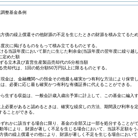
政調整基金条例
地方債の繰上償還その他財源の不足を生じたときの財源を積み立てるた
年度次に掲げるものをもって積み立てるものとする。
ける当該年度において新たに生じた剰余金
(当該年度の翌年度に繰り越
に定めた額
ずる立木及び直営生産製品売却代の5分相当額
る売却代は、1回の処分額50万円以上に限るものとする。
る現金は、金融機関への預金その他最も確実かつ有利な方法により保管
金は、必要に応じ最も確実かつ有利な有価証券に代えることができる。
から生ずる収益は、一般会計歳入歳出予算に計上して、この基金に編入
政上必要があると認めるときは、確実な繰戻しの方法、期間及び利率を
することができる。
いずれかに該当する場合に限り、基金の全部又は一部を処分することが
動等により、財源が著しく不足を生じる場合において、当該不足額をう
方債の繰上償還その他により、財源が著しく不足を生じる場合において