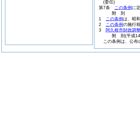
(委任)
第7条
この条例
に
附
則
1
この条例
は、昭和
2
この条例
の施行
3
阿久根市財政調
附
則
(平成1
この条例は、公布