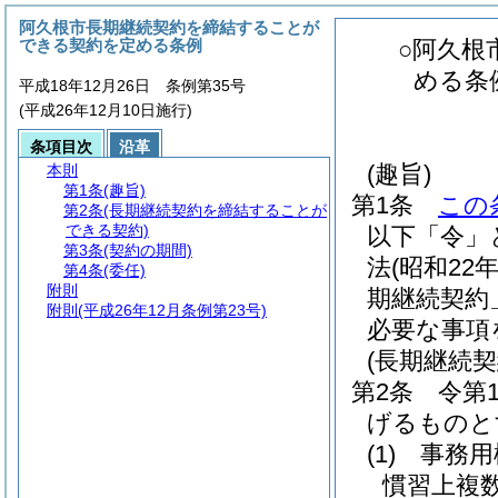
阿久根市長期継続契約を締結することが
できる契約を定める条例
○阿久根
める条
平成18年12月26日 条例第35号
(平成26年12月10日施行)
条項目次
沿革
(趣旨)
本則
第1条
(趣旨)
第1条
この
第2条
(長期継続契約を締結することが
できる契約)
以下「令」
第3条
(契約の期間)
法
(昭和22
第4条
(委任)
附則
期継続契約
附則
(平成26年12月条例第23号)
必要な事項
(長期継続
第2条
令第
げるものと
(1)
事務用
慣習上複