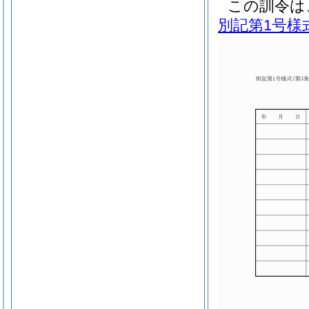
この訓令は
別記第1号様