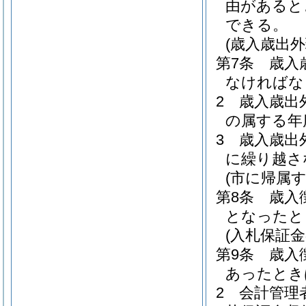
由があると
できる。
(歳入歳出
第7条
歳入
なければな
2
歳入歳出
の属する年
3
歳入歳出
に繰り越さ
(市に帰属
第8条
歳入
となったと
(入札保証
第9条
歳入
あったとき
2
会計管理