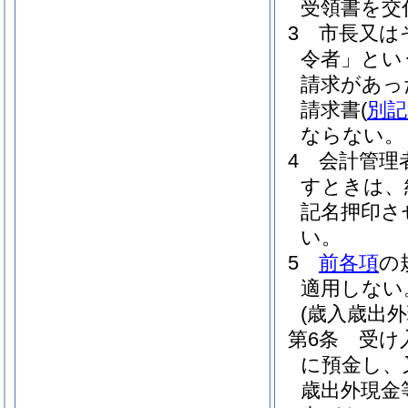
受領書を交
3
市長又は
令者」とい
請求があっ
請求書
(
別記
ならない。
4
会計管理
すときは、
記名押印さ
い。
5
前各項
の
適用しない
(歳入歳出
第6条
受け
に預金し、
歳出外現金