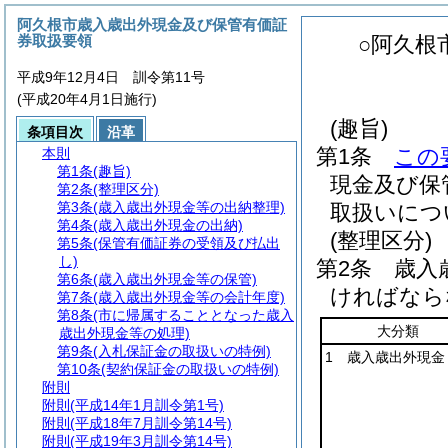
阿久根市歳入歳出外現金及び保管有価証
券取扱要領
○阿久根
平成9年12月4日 訓令第11号
(平成20年4月1日施行)
(趣旨)
条項目次
沿革
第1条
この
本則
第1条
(趣旨)
現金及び保
第2条
(整理区分)
第3条
(歳入歳出外現金等の出納整理)
取扱いにつ
第4条
(歳入歳出外現金の出納)
(整理区分)
第5条
(保管有価証券の受領及び払出
し)
第2条
歳入
第6条
(歳入歳出外現金等の保管)
ければなら
第7条
(歳入歳出外現金等の会計年度)
第8条
(市に帰属することとなった歳入
大分類
歳出外現金等の処理)
第9条
(入札保証金の取扱いの特例)
1 歳入歳出外現金
第10条
(契約保証金の取扱いの特例)
附則
附則
(平成14年1月訓令第1号)
附則
(平成18年7月訓令第14号)
附則
(平成19年3月訓令第14号)