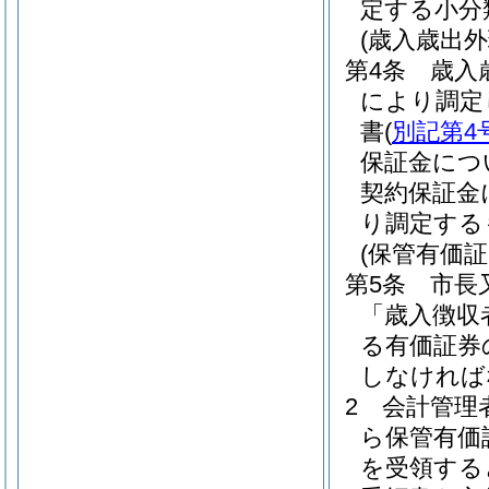
定する小分
(歳入歳出外
第4条
歳入
により調定
書
(
別記第4
保証金につ
契約保証金
り調定する
(保管有価
第5条
市長
「歳入徴収
る有価証券
しなければ
2
会計管理
ら保管有価
を受領する