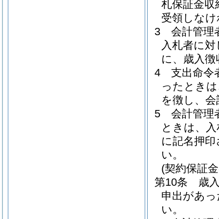
札保証金収
受領しなけ
3
会計管理
入札者に対
に、歳入徴
4
支出命令
ったときは
を徴し、会
5
会計管理
ときは、入
に記名押印
い。
(契約保証
第10条
歳
申出があっ
い。