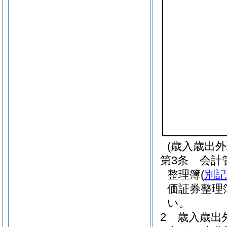
(歳入歳出
第3条
会計
整理簿
(
別記
価証券整理
い。
2
歳入歳出