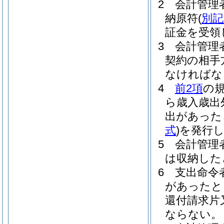
2
会計管理
納原符
(
別記
証金を受領
3
会計管理
契約の相手
なければな
4
前2項
の
ら歳入歳出
出があった
式
)
を発行
5
会計管理
は収納した
6
支出命令
があったと
還付請求片
ならない。