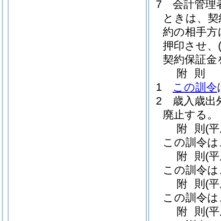
7
会計管理
ときは、契
約の相手方
押印させ、
契約保証金
附
則
1
この訓令
2
歳入歳出
廃止する。
附
則
(
この訓令は
附
則
(
この訓令は
附
則
(
この訓令は
附
則
(