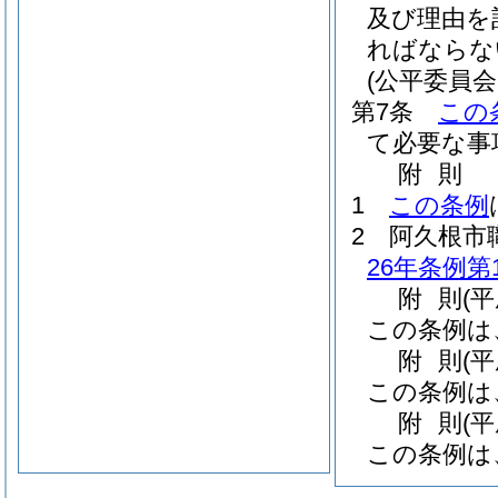
及び理由を
ればならな
(公平委員
第7条
この
て必要な事
附
則
1
この条例
2
阿久根市
26年条例第1
附
則
(
この条例は
附
則
(
この条例は
附
則
(
この条例は