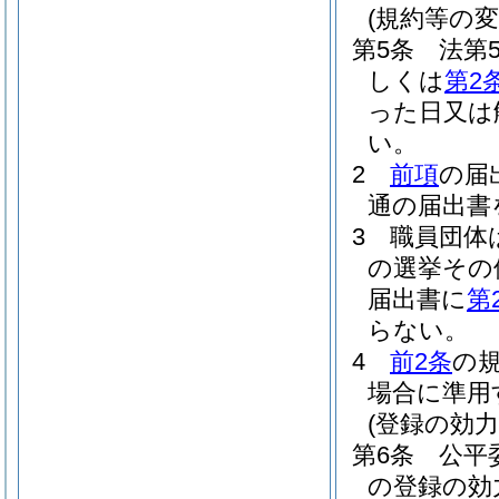
(規約等の
第5条
法第
しくは
第2
った日又は
い。
2
前項
の届
通の届出書
3
職員団体
の選挙その
届出書に
第
らない。
4
前2条
の
場合に準用
(登録の効
第6条
公平
の登録の効